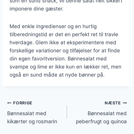
som en sund snack, vil denne salat helt sikkert
imponere dine gæster.
Med enkle ingredienser og en hurtig
tilberedningstid er det en perfekt ret til travle
hverdage. Glem ikke at eksperimentere med
forskellige variationer og tilføjelser for at finde
din egen favoritversion. Bønnesalat med
svampe og lime er ikke kun en lækker ret, men
også en sund måde at nyde bønner på.
Indlægsnavigation
FORRIGE
NÆSTE
Bønnesalat med
Bønnesalat med
kikærter og rosmarin
peberfrugt og quinoa