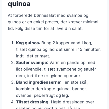
quinoa
At forberede bønnesalat med svampe og
quinoa er en enkel proces, der kræver minimal
tid. Følg disse trin for at lave din salat:
Kog quinoa
: Bring 2 kopper vand i kog,
tilsæt quinoa og lad det simre i 15 minutter,
indtil det er mørt.
Sauter svampe
: Varm en pande op med
lidt olivenolie, tilsæt svampene og sautér
dem, indtil de er gyldne og møre.
Bland ingredienserne
: I en stor skål,
kombiner den kogte quinoa, bønner,
svampe, peberfrugt og løg.
Tilsæt dressing
: Hæld dressingen over
salaten og rør godt rundt, så alle