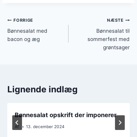
Indlægsnavigation
FORRIGE
NÆSTE
Bønnesalat med
Bønnesalat til
bacon og æg
sommerfest med
grøntsager
Lignende indlæg
Bønnesalat opskrift der imponerer
Af
13. december 2024