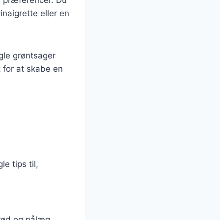
aigrette eller en
ogle grøntsager
t for at skabe en
e tips til,
brød og pålæg.