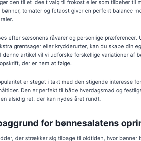
ør den til et ideelt valg til frokost eller som tilbehør til
bønner, tomater og fetaost giver en perfekt balance me
raler.
sses efter sæsonens råvarer og personlige præferencer.
 ekstra grøntsager eller krydderurter, kan du skabe din e
 denne artikel vil vi udforske forskellige variationer af
opskrift, der er nem at følge.
ularitet er steget i takt med den stigende interesse fo
ltider. Den er perfekt til både hverdagsmad og festlige
l en alsidig ret, der kan nydes året rundt.
 baggrund for bønnesalatens opri
dder, der strækker sig tilbage til oldtiden, hvor bønner