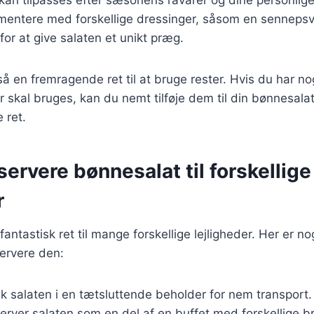
mentere med forskellige dressinger, såsom en sennepsvin
for at give salaten et unikt præg.
å en fremragende ret til at bruge rester. Hvis du har n
er skal bruges, kan du nemt tilføje dem til din bønnesala
 ret.
 servere bønnesalat til forskellige
r
antastisk ret til mange forskellige lejligheder. Her er nogl
ervere den:
ak salaten i en tætsluttende beholder for nem transport.
Server salaten som en del af en buffet med forskellige 