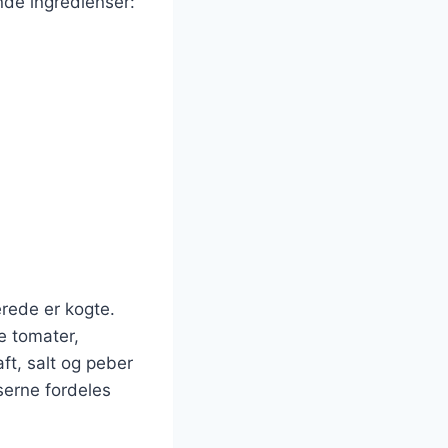
nde ingredienser:
rede er kogte.
e tomater,
aft, salt og peber
serne fordeles