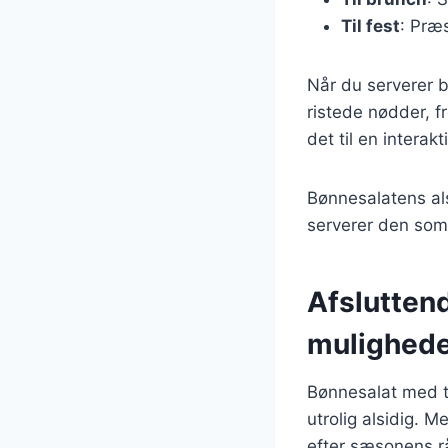
Til fest
: Præs
Når du serverer b
ristede nødder, f
det til en interak
Bønnesalatens als
serverer den som 
Afslutten
mulighed
Bønnesalat med t
utrolig alsidig. 
efter sæsonens r