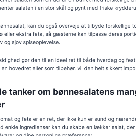
enter salaten i en stor skål og pynt med friske krydderu
ønnesalat, kan du også overveje at tilbyde forskellige 
rø eller ekstra feta, så gæsterne kan tilpasse deres porti
tiv og sjov spiseoplevelse.
idighed gør den til en ideel ret til både hverdag og fe
en hovedret eller som tilbehør, vil den helt sikkert imp
de tanker om bønnesalatens man
er
omat og feta er en ret, der ikke kun er sund og næren
Med enkle ingredienser kan du skabe en lækker salat, der
åvarer og dine personlige præferencer.