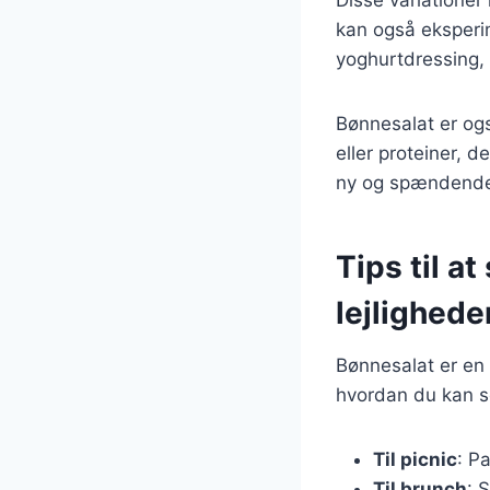
kan også eksperi
yoghurtdressing, 
Bønnesalat er ogs
eller proteiner, d
ny og spændende
Tips til at
lejlighede
Bønnesalat er en f
hvordan du kan s
Til picnic
: P
Til brunch
: 