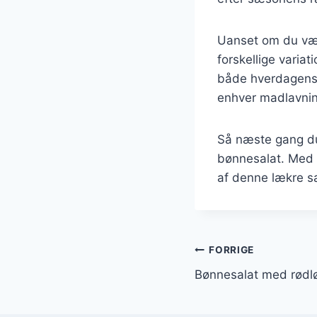
Uanset om du vælg
forskellige variat
både hverdagens m
enhver madlavnin
Så næste gang du
bønnesalat. Med d
af denne lækre sa
Indlægsnavi
FORRIGE
Bønnesalat med rødlø