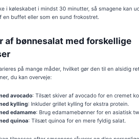
e i køleskabet i mindst 30 minutter, så smagene kan udv
 en buffet eller som en sund frokostret.
r af bønnesalat med forskellige
ser
rieres på mange måder, hvilket gør den til en alsidig ret
ner, du kan overveje:
med avocado
: Tilsæt skiver af avocado for en cremet ko
med kylling
: Inkluder grillet kylling for ekstra protein.
 med edamame
: Brug edamamebønner for en asiatisk tw
med quinoa
: Tilsæt quinoa for en mere fyldig salat.
 kan tilpasses efter sæsonens råvarer og dine personlig