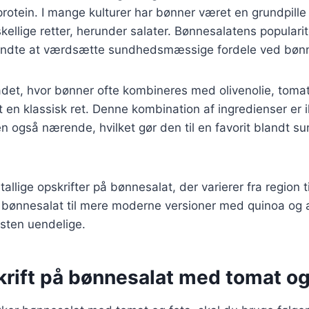
l protein. I mange kulturer har bønner været en grundpille
skellige retter, herunder salater. Bønnesalatens populari
yndte at værdsætte sundhedsmæssige fordele ved bønn
et, hvor bønner ofte kombineres med olivenolie, tomate
 en klassisk ret. Denne kombination af ingredienser er 
 også nærende, hvilket gør den til en favorit blandt 
tallige opskrifter på bønnesalat, der varierer fra region t
 bønnesalat til mere moderne versioner med quinoa og 
sten uendelige.
rift på bønnesalat med tomat og