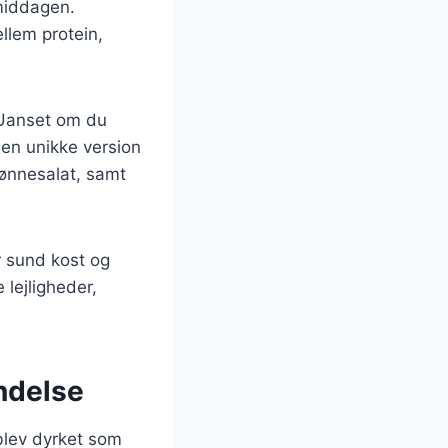
 middagen.
llem protein,
 Uanset om du
gen unikke version
 bønnesalat, samt
r sund kost og
 lejligheder,
ndelse
 blev dyrket som