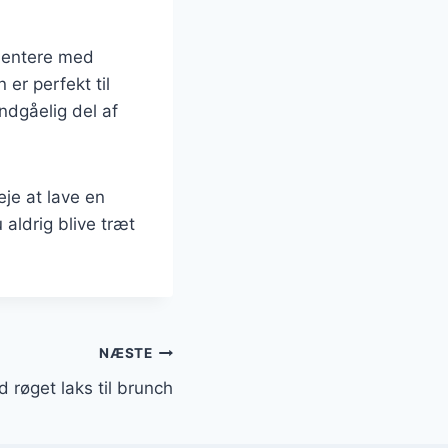
imentere med
 er perfekt til
undgåelig del af
je at lave en
aldrig blive træt
NÆSTE
 røget laks til brunch