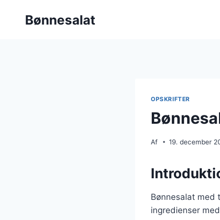
Fortsæt
Bønnesalat
til
indhold
OPSKRIFTER
Bønnesal
Af
19. december 2
Introdukti
Bønnesalat med to
ingredienser med