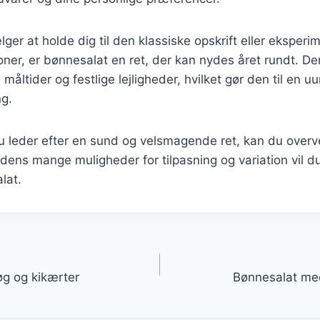
er at holde dig til den klassiske opskrift eller eksper
ioner, er bønnesalat en ret, der kan nydes året rundt. Den
åltider og festlige lejligheder, hvilket gør den til en u
g.
 leder efter en sund og velsmagende ret, kan du overve
ens mange muligheder for tilpasning og variation vil du 
lat.
gation
g og kikærter
Bønnesalat med