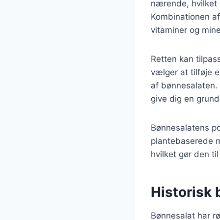
nærende, hvilket g
Kombinationen af 
vitaminer og mine
Retten kan tilpa
vælger at tilføje
af bønnesalaten. I
give dig en grund
Bønnesalatens pop
plantebaserede må
hvilket gør den ti
Historisk
Bønnesalat har rø