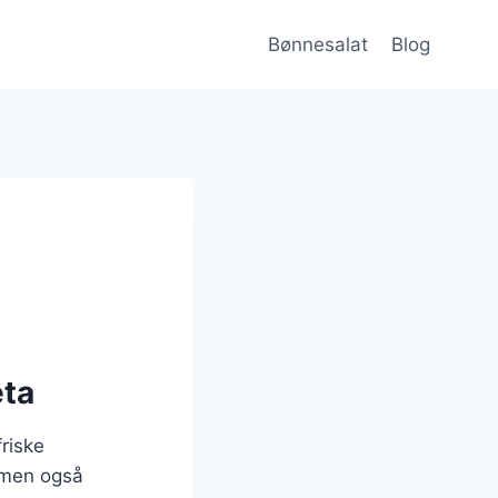
Bønnesalat
Blog
eta
riske
 men også