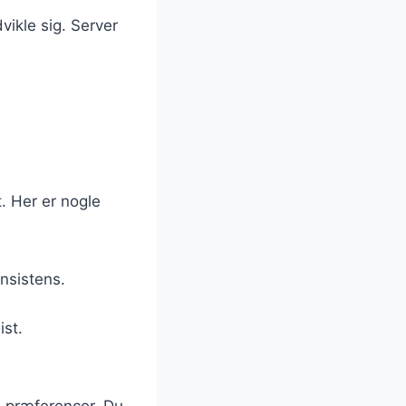
ikle sig. Server
. Her er nogle
nsistens.
ist.
e præferencer. Du