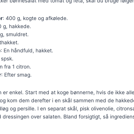
kker bønnesalat med tomat og feta, skal du bruge følge
er
: 400 g, kogte og afkølede.
0 g, hakkede.
 g, smuldret.
nthakket.
e
: En håndfuld, hakket.
 spsk.
n fra 1 citron.
r
: Efter smag.
r enkel. Start med at koge bønnerne, hvis de ikke alle
 og kom dem derefter i en skål sammen med de hakked
løg og persille. I en separat skål, pisk olivenolie, citrons
ressingen over salaten. Bland forsigtigt, så ingredien