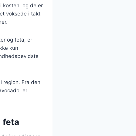
 i kosten, og de er
tet voksede i takt
er.
r og feta, er
ikke kun
sundhedsbevidste
il region. Fra den
avocado, er
 feta