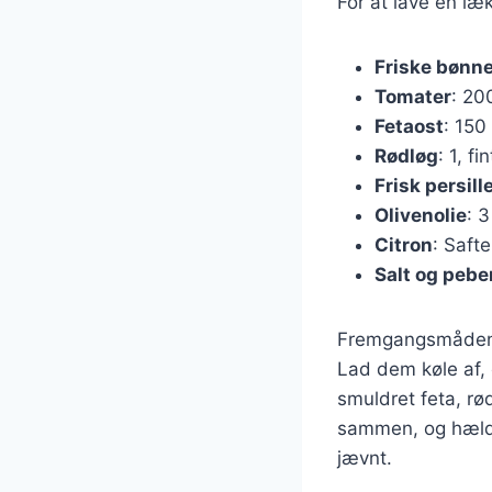
For at lave en læ
Friske bønn
Tomater
: 20
Fetaost
: 150
Rødløg
: 1, fi
Frisk persill
Olivenolie
: 3
Citron
: Safte
Salt og pebe
Fremgangsmåden e
Lad dem køle af,
smuldret feta, rød
sammen, og hæld d
jævnt.