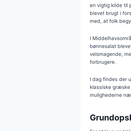
en vigtig kilde ti
blevet brugt i for
med, at folk beg
I Middelhavsområd
bønnesalat blevet
velsmagende, men
forbrugere.
I dag findes der u
klassiske græske
mulighederne næ
Grundopsk