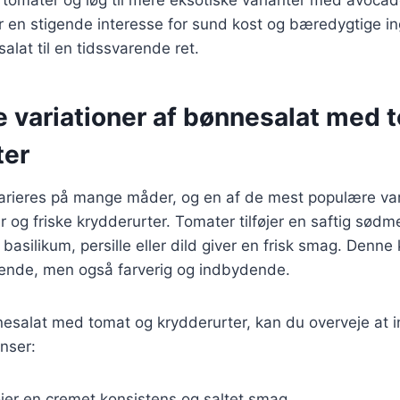
er en stigende interesse for sund kost og bæredygtige in
alat til en tidssvarende ret.
e variationer af bønnesalat med 
ter
arieres på mange måder, og en af de mest populære var
r og friske krydderurter. Tomater tilføjer en saftig sød
basilikum, persille eller dild giver en frisk smag. Denne
ende, men også farverig og indbydende.
esalat med tomat og krydderurter, kan du overveje at i
nser:
føjer en cremet konsistens og saltet smag.