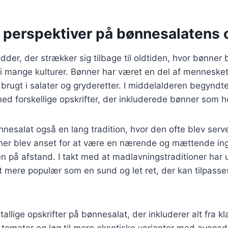
e perspektiver på bønnesalatens 
dder, der strækker sig tilbage til oldtiden, hvor bønner
 i mange kulturer. Bønner har været en del af menneskets
e brugt i salater og gryderetter. I middelalderen begyndt
ed forskellige opskrifter, der inkluderede bønner som 
nesalat også en lang tradition, hvor den ofte blev serv
nner blev anset for at være en nærende og mættende ing
n på afstand. I takt med at madlavningstraditioner har ud
t mere populær som en sund og let ret, der kan tilpass
tallige opskrifter på bønnesalat, der inkluderer alt fra k
 tomater og løg til mere eksotiske varianter med avoca