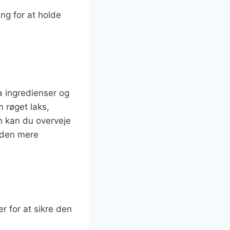
ing for at holde
ra ingredienser og
 røget laks,
en kan du overveje
e den mere
r for at sikre den