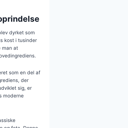
oprindelse
 blev dyrket som
 kost i tusinder
e man at
hovedingrediens.
eret som en del af
rediens, der
viklet sig, er
es moderne
lassiske
do og feta. Denne