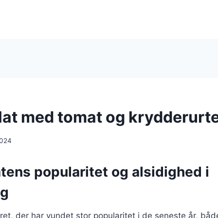
at med tomat og krydderurt
2024
ens popularitet og alsidighed i
ng
ret, der har vundet stor popularitet i de seneste år, bå