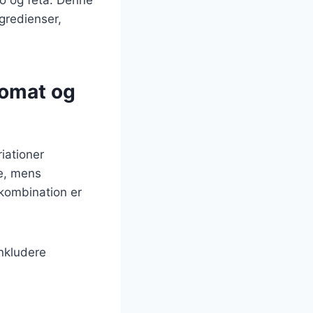
gredienser,
tomat og
iationer
me, mens
 kombination er
nkludere