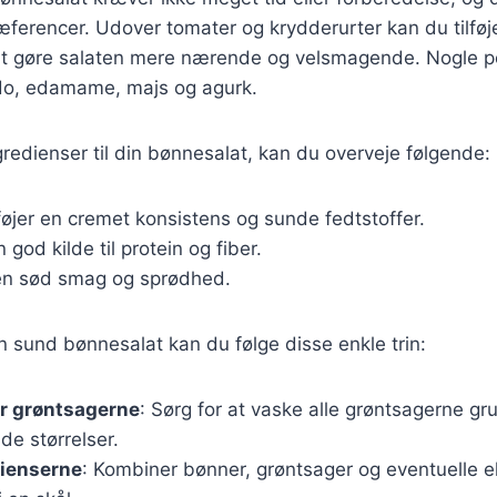
æferencer. Udover tomater og krydderurter kan du tilfø
 at gøre salaten mere nærende og velsmagende. Nogle p
do, edamame, majs og agurk.
redienser til din bønnesalat, kan du overveje følgende:
lføjer en cremet konsistens og sunde fedtstoffer.
n god kilde til protein og fiber.
 en sød smag og sprødhed.
en sund bønnesalat kan du følge disse enkle trin:
r grøntsagerne
: Sørg for at vaske alle grøntsagerne g
e størrelser.
dienserne
: Kombiner bønner, grøntsager og eventuelle e