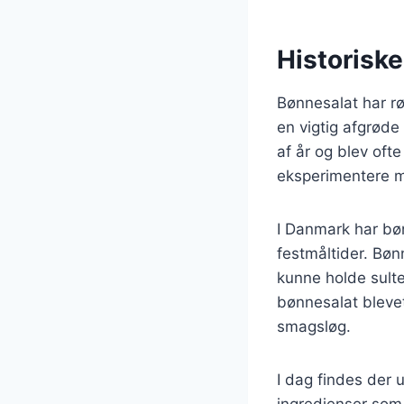
Historisk
Bønnesalat har rø
en vigtig afgrøde
af år og blev oft
eksperimentere m
I Danmark har bøn
festmåltider. Bø
kunne holde sulte
bønnesalat bleve
smagsløg.
I dag findes der u
ingredienser som