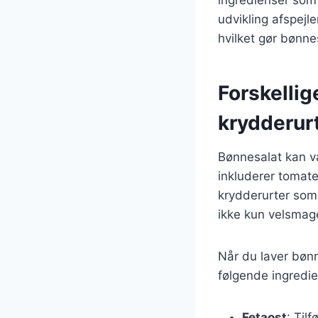
udvikling afspejl
hvilket gør bønnes
Forskellig
krydderur
Bønnesalat kan v
inkluderer tomate
krydderurter som 
ikke kun velsmag
Når du laver bønn
følgende ingredie
Fetaost
: Til