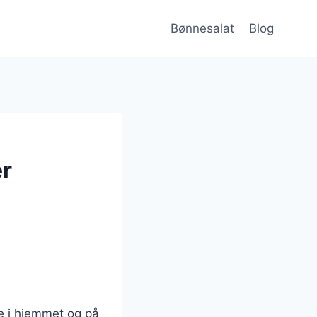
Bønnesalat
Blog
er
de i hjemmet og på