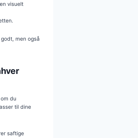
den visuelt
etten.
r godt, men også
nhver
t om du
sser til dine
er saftige