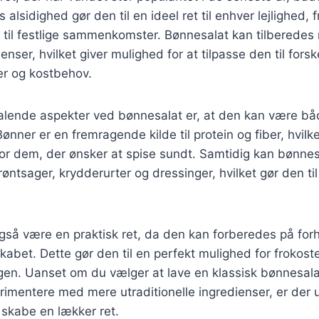
 alsidighed gør den til en ideel ret til enhver lejlighed, f
 til festlige sammenkomster. Bønnesalat kan tilberede
ienser, hvilket giver mulighed for at tilpasse den til forsk
r og kostbehov.
ltalende aspekter ved bønnesalat er, at den kan være b
 Bønner er en fremragende kilde til protein og fiber, hvilk
for dem, der ønsker at spise sundt. Samtidig kan bønnes
øntsager, krydderurter og dressinger, hvilket gør den til
gså være en praktisk ret, da den kan forberedes på for
kabet. Dette gør den til en perfekt mulighed for frokoste
dagen. Uanset om du vælger at lave en klassisk bønnesa
erimentere med mere utraditionelle ingredienser, er der 
 skabe en lækker ret.