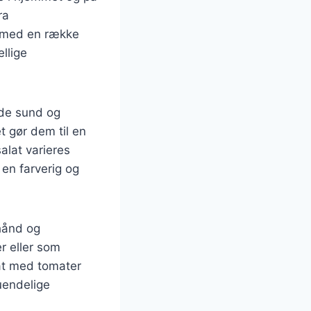
ra
s med en række
ellige
åde sund og
et gør dem til en
alat varieres
 en farverig og
hånd og
r eller som
lat med tomater
uendelige