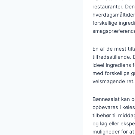
restauranter. Dens
hverdagsmåltider
forskellige ingred
smagspræference
En af de mest ti
tilfredsstillende.
ideel ingrediens 
med forskellige gr
velsmagende ret.
Bønnesalat kan o
opbevares i køles
tilbehør til mid
og løg eller eksp
muligheder for at