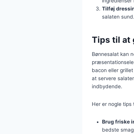
ingredienser 
Tilføj dressi
salaten sund
Tips til at
Bønnesalat kan nem
præsentationsele
bacon eller grill
at servere salaten
indbydende.
Her er nogle tips t
Brug friske 
bedste smag