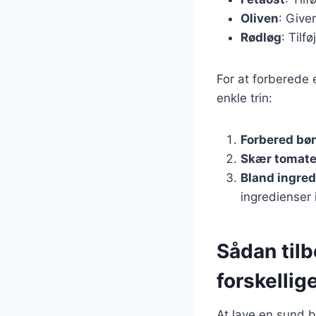
Oliven
: Give
Rødløg
: Tilf
For at forberede
enkle trin:
Forbered bø
Skær tomate
Bland ingre
ingredienser 
Sådan til
forskellig
At lave en sund b