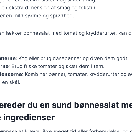
r en ekstra dimension af smag og tekstur.
øjer en mild sødme og sprødhed.
 en lækker bønnesalat med tomat og krydderurter, kan d
nnerne
: Kog eller brug dåsebønner og dræn dem godt.
rne
: Brug friske tomater og skær dem i tern.
dienserne
: Kombiner bønner, tomater, krydderurter og e
i en skål.
bereder du en sund bønnesalat m
e ingredienser
ønnesalat kræver ikke meget tid eller forberedelse, og 