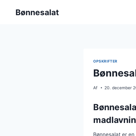
Fortsæt
Bønnesalat
til
indhold
OPSKRIFTER
Bønnesal
Af
20. december 
Bønnesalat
madlavni
Bønnesalat er en 