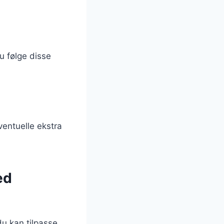
u følge disse
ventuelle ekstra
ed
du kan tilpasse