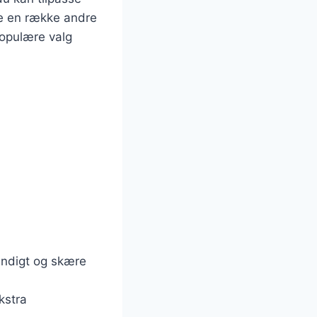
je en række andre
opulære valg
rundigt og skære
kstra