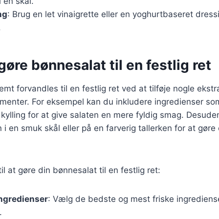
i en skål.
ng
: Brug en let vinaigrette eller en yoghurtbaseret dress
.
 gøre bønnesalat til en festlig ret
t forvandles til en festlig ret ved at tilføje nogle ekst
menter. For eksempel kan du inkludere ingredienser som
et kylling for at give salaten en mere fyldig smag. Desud
 i en smuk skål eller på en farverig tallerken for at gør
il at gøre din bønnesalat til en festlig ret:
ingredienser
: Vælg de bedste og mest friske ingrediense
.