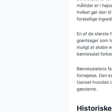
måltider er i hø
hvilket gør den ti
forskellige ingre
En af de største f
grøntsager som to
muligt at skabe e
bønnesalat forbere
Bønnesalatens fa
fornøjelse. Den k
Uanset hvordan du
gæsterne.
Historisk