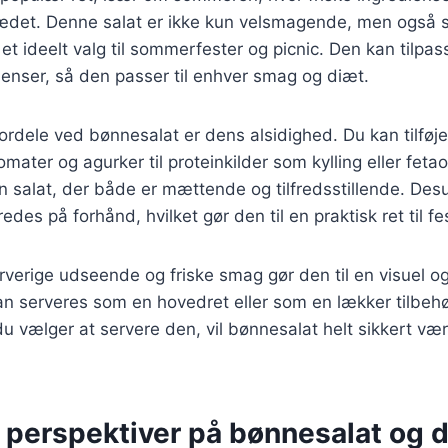
jsædet. Denne salat er ikke kun velsmagende, men også
l et ideelt valg til sommerfester og picnic. Den kan tilp
dienser, så den passer til enhver smag og diæt.
ordele ved bønnesalat er dens alsidighed. Du kan tilføje 
mater og agurker til proteinkilder som kylling eller fetao
n salat, der både er mættende og tilfredsstillende. De
des på forhånd, hvilket gør den til en praktisk ret til fes
rverige udseende og friske smag gør den til en visuel
an serveres som en hovedret eller som en lækker tilbehør 
 vælger at servere den, vil bønnesalat helt sikkert vær
e perspektiver på bønnesalat og 