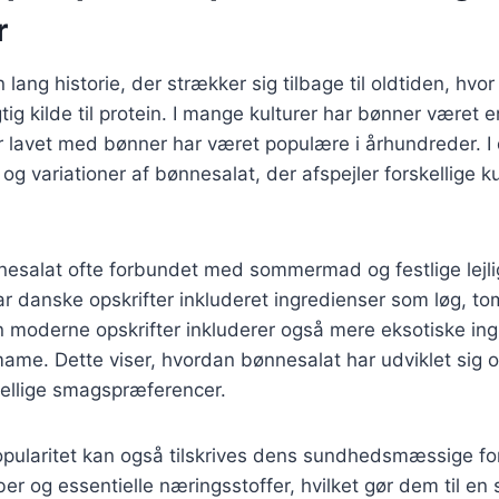
r
lang historie, der strækker sig tilbage til oldtiden, hvo
ig kilde til protein. I mange kulturer har bønner været en
r lavet med bønner har været populære i århundreder. I
r og variationer af bønnesalat, der afspejler forskellige k
nesalat ofte forbundet med sommermad og festlige lejli
har danske opskrifter inkluderet ingredienser som løg, t
n moderne opskrifter inkluderer også mere eksotiske in
me. Dette viser, hvordan bønnesalat har udviklet sig o
skellige smagspræferencer.
pularitet kan også tilskrives dens sundhedsmæssige fo
iber og essentielle næringsstoffer, hvilket gør dem til en su