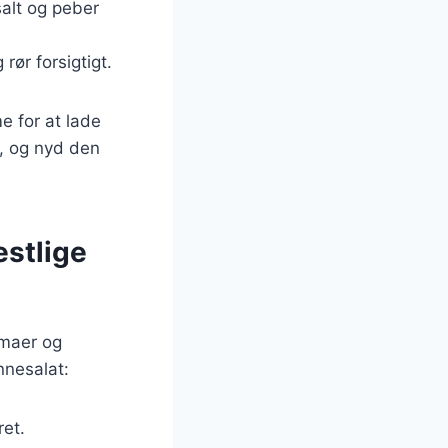
 salt og peber
rør forsigtigt.
e for at lade
, og nyd den
estlige
emaer og
nnesalat:
ret.