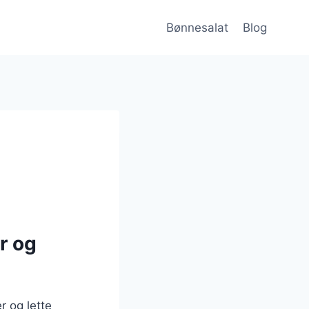
Bønnesalat
Blog
r og
r og lette