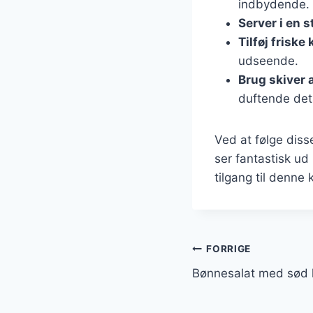
indbydende.
Server i en s
Tilføj friske
udseende.
Brug skiver a
duftende deta
Ved at følge diss
ser fantastisk ud
tilgang til denne 
Indlægsnavi
FORRIGE
Bønnesalat med sød ka