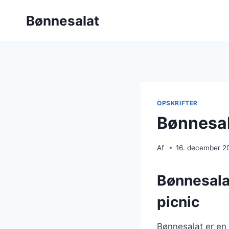
Fortsæt
Bønnesalat
til
indhold
OPSKRIFTER
Bønnesal
Af
16. december 2
Bønnesala
picnic
Bønnesalat er en 