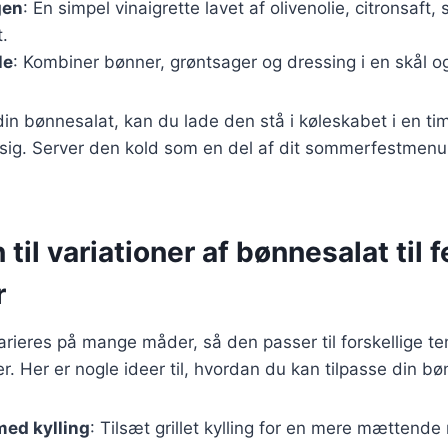
gen
: En simpel vinaigrette lavet af olivenolie, citronsaft,
.
le
: Kombiner bønner, grøntsager og dressing i en skål og 
din bønnesalat, kan du lade den stå i køleskabet i en tim
ig. Server den kold som en del af dit sommerfestmenu
 til variationer af bønnesalat til f
r
rieres på mange måder, så den passer til forskellige t
 Her er nogle ideer til, hvordan du kan tilpasse din bø
med kylling
: Tilsæt grillet kylling for en mere mættende 