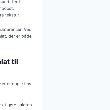
sundt fedt.
nboost.
ra tekstur.
præferencer. Ved
lat, der er både
at til
er er nogle tips
r at gøre salaten