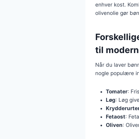
enhver kost. Kom
olivenolie gør bø
Forskellig
til moder
Når du laver bønn
nogle populære in
Tomater
: Fr
Løg
: Løg gi
Krydderurte
Fetaost
: Fet
Oliven
: Olive