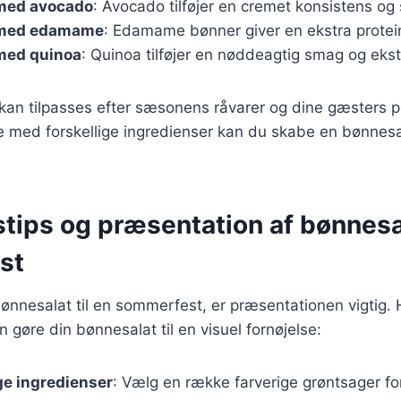
med avocado
: Avocado tilføjer en cremet konsistens og 
 med edamame
: Edamame bønner giver en ekstra protei
med quinoa
: Quinoa tilføjer en nøddeagtig smag og ekst
 kan tilpasses efter sæsonens råvarer og dine gæsters 
e med forskellige ingredienser kan du skabe en bønnesa
tips og præsentation af bønnesal
st
ønnesalat til en sommerfest, er præsentationen vigtig. H
n gøre din bønnesalat til en visuel fornøjelse:
ge ingredienser
: Vælg en række farverige grøntsager fo