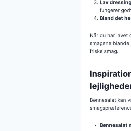
Lav dressin
fungerer godt
Bland det he
Når du har lavet 
smagene blande s
friske smag.
Inspiration
lejlighede
Bønnesalat kan va
smagspræferencer.
Bønnesalat 