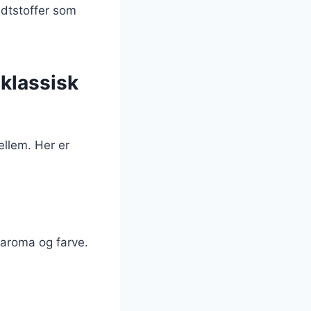
edtstoffer som
 klassisk
ellem. Her er
r aroma og farve.