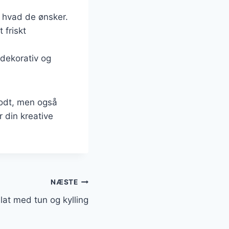
, hvad de ønsker.
 friskt
n dekorativ og
godt, men også
r din kreative
NÆSTE
at med tun og kylling