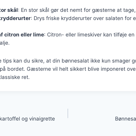
tor skål
: En stor skål gør det nemt for gæsterne at tage
 krydderurter
: Drys friske krydderurter over salaten for et
f citron eller lime
: Citron- eller limeskiver kan tilføje e
lje.
e tips kan du sikre, at din bønnesalat ikke kun smager 
 på bordet. Gæsterne vil helt sikkert blive imponeret ove
klassiske ret.
gation
rtoffel og vinaigrette
Bønnesal