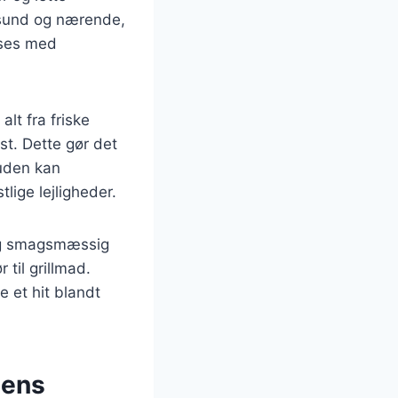
 sund og nærende,
asses med
alt fra friske
st. Dette gør det
suden kan
tlige lejligheder.
 og smagsmæssig
til grillmad.
e et hit blandt
dens