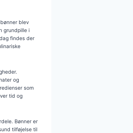
r bønner blev
 grundpille i
 dag findes der
ulinariske
gheder.
omater og
gredienser som
ver tid og
rdele. Bønner er
nd tilføjelse til