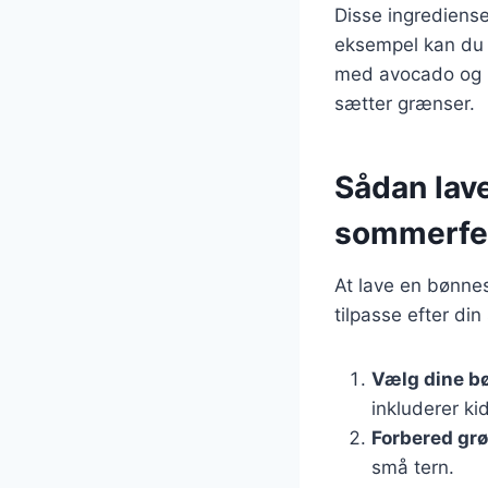
Disse ingrediens
eksempel kan du 
med avocado og l
sætter grænser.
Sådan lave
sommerfe
At lave en bønnes
tilpasse efter di
Vælg dine b
inkluderer ki
Forbered gr
små tern.