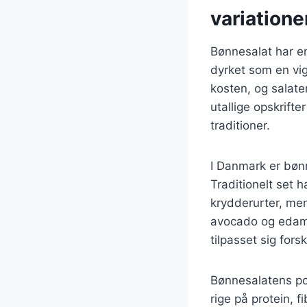
variatione
Bønnesalat har en 
dyrket som en vigt
kosten, og salate
utallige opskrifte
traditioner.
I Danmark er bøn
Traditionelt set 
krydderurter, me
avocado og edama
tilpasset sig for
Bønnesalatens po
rige på protein, f