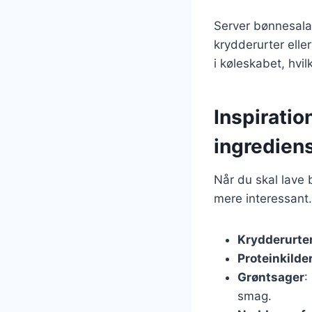
Server bønnesalat
krydderurter elle
i køleskabet, hvil
Inspiratio
ingredien
Når du skal lave 
mere interessant.
Krydderurte
Proteinkilde
Grøntsager
:
smag.