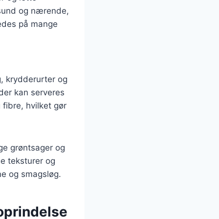
 sund og nærende,
beredes på mange
, krydderurter og
, der kan serveres
fibre, hvilket gør
ge grøntsager og
ge teksturer og
jne og smagsløg.
oprindelse