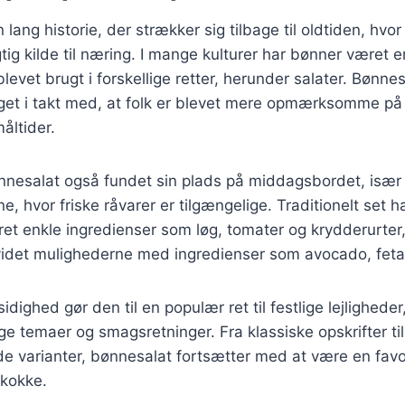
lang historie, der strækker sig tilbage til oldtiden, hvo
ig kilde til næring. I mange kulturer har bønner været en
levet brugt i forskellige retter, herunder salater. Bønne
eget i takt med, at folk er blevet mere opmærksomme på
åltider.
nnesalat også fundet sin plads på middagsbordet, især 
hvor friske råvarer er tilgængelige. Traditionelt set 
eret enkle ingredienser som løg, tomater og krydderurt
videt mulighederne med ingredienser som avocado, feta 
dighed gør den til en populær ret til festlige lejlighede
ige temaer og smagsretninger. Fra klassiske opskrifter ti
e varianter, bønnesalat fortsætter med at være en favo
kokke.