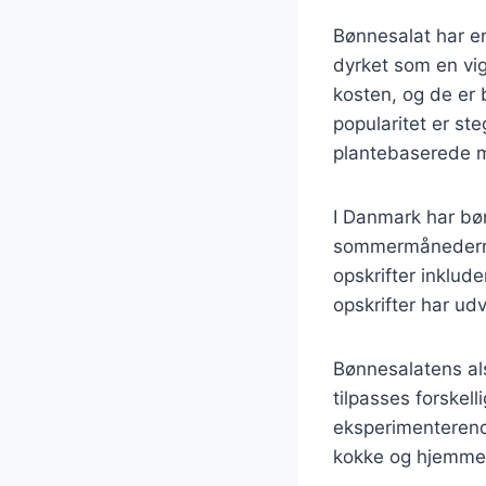
Bønnesalat har en 
dyrket som en vigt
kosten, og de er b
popularitet er st
plantebaserede m
I Danmark har bø
sommermånederne, 
opskrifter inklud
opskrifter har ud
Bønnesalatens alsi
tilpasses forskell
eksperimenterend
kokke og hjemme