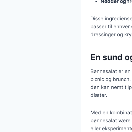
Nødder og fr
Disse ingrediens
passer til enhver
dressinger og kry
En sund og
Bønnesalat er en f
picnic og brunch.
den kan nemt tilp
diæter.
Med en kombinatio
bønnesalat være b
eller eksperiment