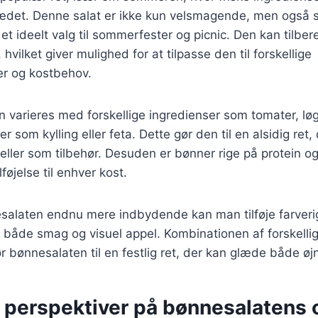
jsædet. Denne salat er ikke kun velsmagende, men også
il et ideelt valg til sommerfester og picnic. Den kan til
 hvilket giver mulighed for at tilpasse den til forskellige
r og kostbehov.
 varieres med forskellige ingredienser som tomater, løg
r som kylling eller feta. Dette gør den til en alsidig ret
ller som tilbehør. Desuden er bønner rige på protein og 
lføjelse til enhver kost.
esalaten endnu mere indbydende kan man tilføje farveri
r både smag og visuel appel. Kombinationen af forskelli
 bønnesalaten til en festlig ret, der kan glæde både ø
e perspektiver på bønnesalatens 