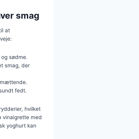
nhver smag
il at
veje:
ed og sødme.
et smag, der
e mættende.
sundt fedt.
ydderier, hvilket
n vinaigrette med
æsk yoghurt kan