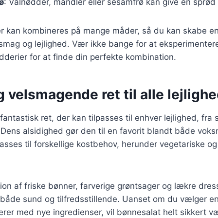
ø
: Valnødder, mandler eller sesamfrø kan give en sprød 
er kan kombineres på mange måder, så du kan skabe en
 smag og lejlighed. Vær ikke bange for at eksperimenter
dderier for at finde din perfekte kombination.
 velsmagende ret til alle lejligh
antastisk ret, der kan tilpasses til enhver lejlighed, fra
 Dens alsidighed gør den til en favorit blandt både voks
asses til forskellige kostbehov, herunder vegetariske o
n af friske bønner, farverige grøntsager og lækre dres
åde sund og tilfredsstillende. Uanset om du vælger en 
erer med nye ingredienser, vil bønnesalat helt sikkert væ