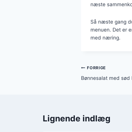
næste sammenko
Så næste gang du
menuen. Det er e
med næring.
Indlægsnavi
FORRIGE
Bønnesalat med sød k
Lignende indlæg