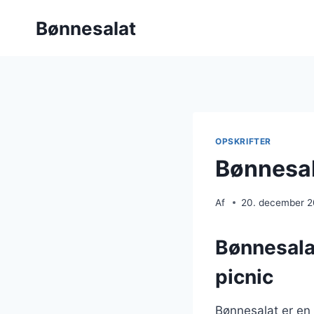
Fortsæt
Bønnesalat
til
indhold
OPSKRIFTER
Bønnesal
Af
20. december 
Bønnesala
picnic
Bønnesalat er en 