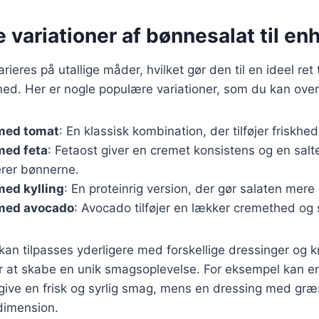
e variationer af bønnesalat til e
ieres på utallige måder, hvilket gør den til en ideel ret t
ed. Her er nogle populære variationer, som du kan over
med tomat
: En klassisk kombination, der tilføjer friskh
med feta
: Fetaost giver en cremet konsistens og en salt
rer bønnerne.
med kylling
: En proteinrig version, der gør salaten mer
med avocado
: Avocado tilføjer en lækker cremethed og 
kan tilpasses yderligere med forskellige dressinger og kr
or at skabe en unik smagsoplevelse. For eksempel kan e
 give en frisk og syrlig smag, mens en dressing med gr
 dimension.