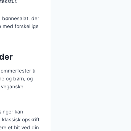
tekstur.
 bønnesalat, der
e med forskellige
eder
 sommerfester til
ne og børn, og
g veganske
singer kan
klassisk opskrift
re et hit ved din