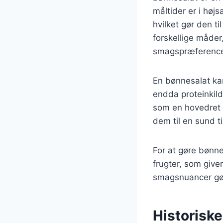
måltider er i hø
hvilket gør den t
forskellige måder,
smagspræference
En bønnesalat kan
endda proteinkilde
som en hovedret e
dem til en sund ti
For at gøre bønn
frugter, som give
smagsnuancer gør
Historisk