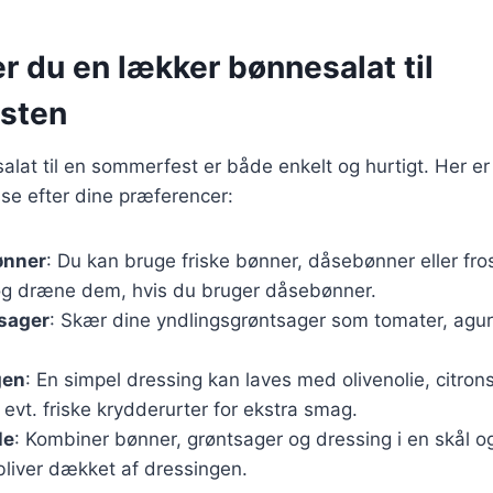
r du en lækker bønnesalat til
sten
alat til en sommerfest er både enkelt og hurtigt. Her er
se efter dine præferencer:
ønner
: Du kan bruge friske bønner, dåsebønner eller fr
e og dræne dem, hvis du bruger dåsebønner.
tsager
: Skær dine yndlingsgrøntsager som tomater, agur
gen
: En simpel dressing kan laves med olivenolie, citrons
 evt. friske krydderurter for ekstra smag.
le
: Kombiner bønner, grøntsager og dressing i en skål og 
 bliver dækket af dressingen.