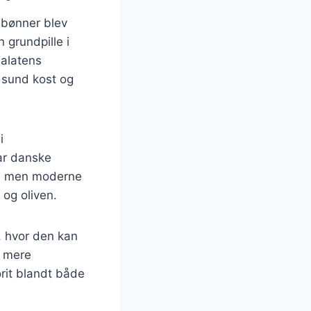
r bønner blev
 grundpille i
salatens
 sund kost og
i
har danske
er, men moderne
og oliven.
r, hvor den kan
l mere
rit blandt både