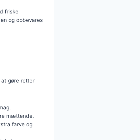
d friske
vejen og opbevares
 at gøre retten
smag.
mere mættende.
stra farve og