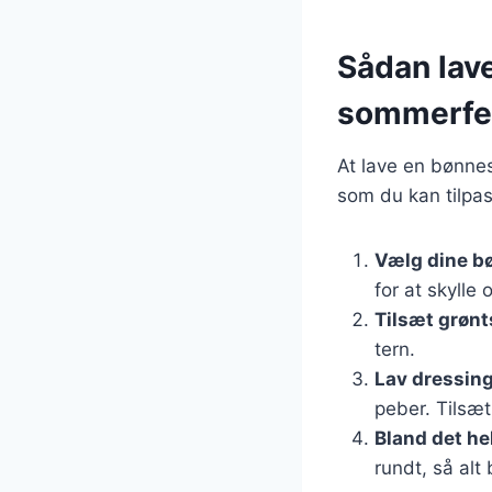
Sådan lave
sommerfe
At lave en bønnes
som du kan tilpas
Vælg dine b
for at skyll
Tilsæt grøn
tern.
Lav dressin
peber. Tilsæt
Bland det he
rundt, så alt