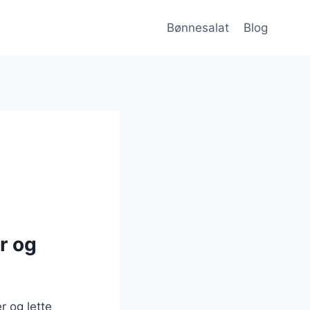
Bønnesalat
Blog
r og
r og lette