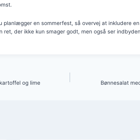
mst.
 planlægger en sommerfest, så overvej at inkludere en
n ret, der ikke kun smager godt, men også ser indbyden
gation
artoffel og lime
Bønnesalat med