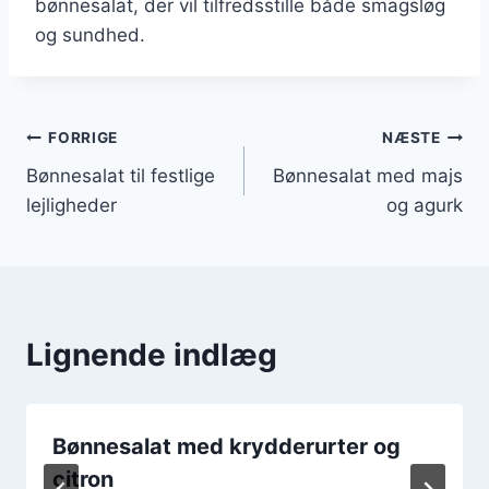
bønnesalat, der vil tilfredsstille både smagsløg
og sundhed.
Indlægsnavigation
FORRIGE
NÆSTE
Bønnesalat til festlige
Bønnesalat med majs
lejligheder
og agurk
Lignende indlæg
Bønnesalat med krydderurter og
citron