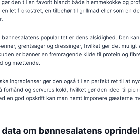
t gør den til en favorit blandt både hjemmekokke og pro
n let frokostret, en tilbehør til grillmad eller som en de
r.
l bønnesalatens popularitet er dens alsidighed. Den ka
bønner, grøntsager og dressinger, hvilket gør det muligt a
den er bønner en fremragende kilde til protein og fibre
nd og mættende.
ke ingredienser gør den også til en perfekt ret til at ny
 forhånd og serveres kold, hvilket gør den ideel til picn
ed en god opskrift kan man nemt imponere gæsterne m
e data om bønnesalatens oprinde