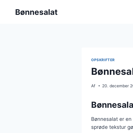
Fortsæt
Bønnesalat
til
indhold
OPSKRIFTER
Bønnesala
Af
20. december 
Bønnesala
Bønnesalat er en
sprøde tekstur gør