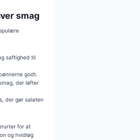
nhver smag
populære
g saftighed til
 bønnerne godt.
 smag, der løfter
s, der gør salaten
rurter for at
on og hvidløg