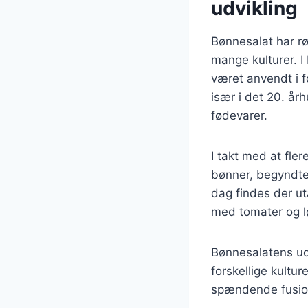
udvikling
Bønnesalat har rød
mange kulturer. I
været anvendt i f
især i det 20. å
fødevarer.
I takt med at f
bønner, begyndte
dag findes der uta
med tomater og l
Bønnesalatens udv
forskellige kultur
spændende fusion 