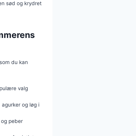
en sød og krydret
sommerens
, som du kan
opulære valg
agurker og løg i
t og peber