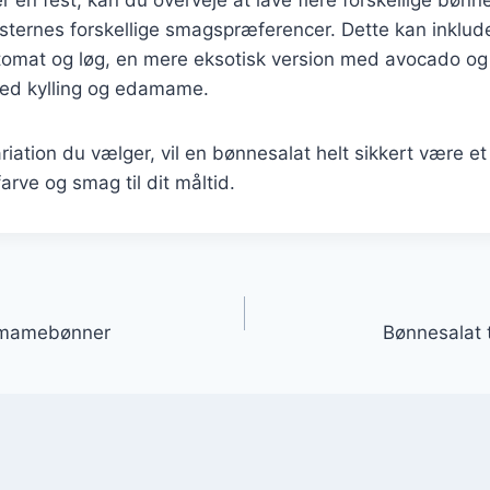
rnes forskellige smagspræferencer. Dette kan inklude
omat og løg, en mere eksotisk version med avocado og
 med kylling og edamame.
riation du vælger, vil en bønnesalat helt sikkert være et
farve og smag til dit måltid.
gation
amamebønner
Bønnesalat 