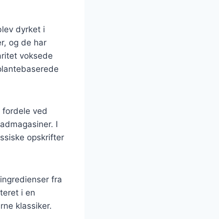
lev dyrket i
r, og de har
aritet voksede
 plantebaserede
fordele ved
madmagasiner. I
assiske opskrifter
ingredienser fra
teret i en
ne klassiker.