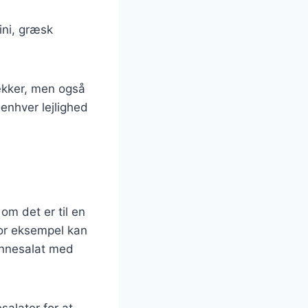
ini, græsk
ækker, men også
enhver lejlighed
 om det er til en
 For eksempel kan
ønnesalat med
salater for at