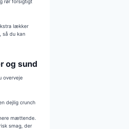
 rør forsigtigt
ekstra lækker
, så du kan
er og sund
u overveje
en dejlig crunch
n mere mættende.
 frisk smag, der