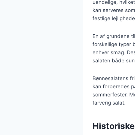
uendelige, hvilke
kan serveres som e
festlige lejlighede
En af grundene ti
forskellige typer 
enhver smag. Desu
salaten både su
Bønnesalatens fris
kan forberedes på
sommerfester. M
farverig salat.
Historisk