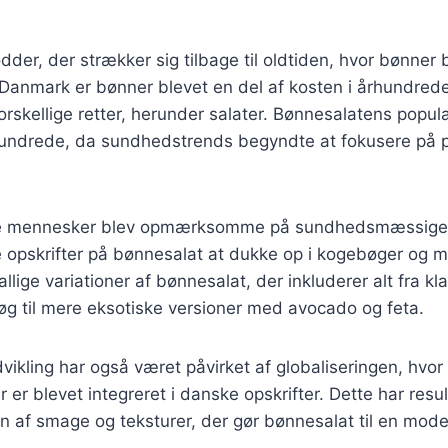
der, der strækker sig tilbage til oldtiden, hvor bønner b
 Danmark er bønner blevet en del af kosten i århundrede
orskellige retter, herunder salater. Bønnesalatens popul
rhundrede, da sundhedstrends begyndte at fokusere på
lere mennesker blev opmærksomme på sundhedsmæssige 
 opskrifter på bønnesalat at dukke op i kogebøger og 
llige variationer af bønnesalat, der inkluderer alt fra kl
øg til mere eksotiske versioner med avocado og feta.
ikling har også været påvirket af globaliseringen, hvor 
er er blevet integreret i danske opskrifter. Dette har resul
af smage og teksturer, der gør bønnesalat til en moder