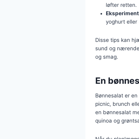
løfter retten.
Eksperiment
yoghurt eller
Disse tips kan hj
sund og nærende. 
og smag.
En bønnesa
Bønnesalat er en a
picnic, brunch ell
en bønnesalat me
quinoa og grøntsa
Når du planlægger