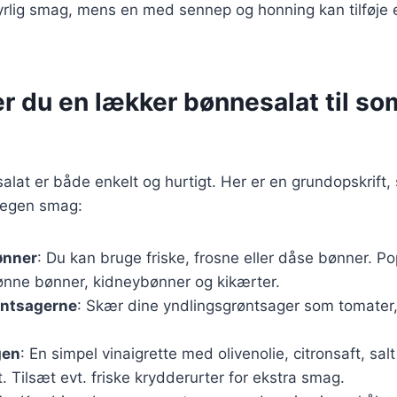
syrlig smag, mens en med sennep og honning kan tilføje 
er du en lækker bønnesalat til 
alat er både enkelt og hurtigt. Her er en grundopskrift
n egen smag:
ønner
: Du kan bruge friske, frosne eller dåse bønner. P
rønne bønner, kidneybønner og kikærter.
øntsagerne
: Skær dine yndlingsgrøntsager som tomater, 
gen
: En simpel vinaigrette med olivenolie, citronsaft, sal
. Tilsæt evt. friske krydderurter for ekstra smag.