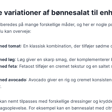
e variationer af bønnesalat til e
ilberedes på mange forskellige måder, og her er nogle 
du kan overveje:
med tomat
: En klassisk kombination, der tilføjer sødme o
med løg
: Løg giver en skarp smag, der komplementerer
med feta
: Fetaost tilføjer en cremet tekstur og en saltet
med avocado
: Avocado giver en rig og cremet konsisten
.
 kan nemt tilpasses med forskellige dressinger og krydde
agsoplevelse. For eksempel kan en bønnesalat med citr