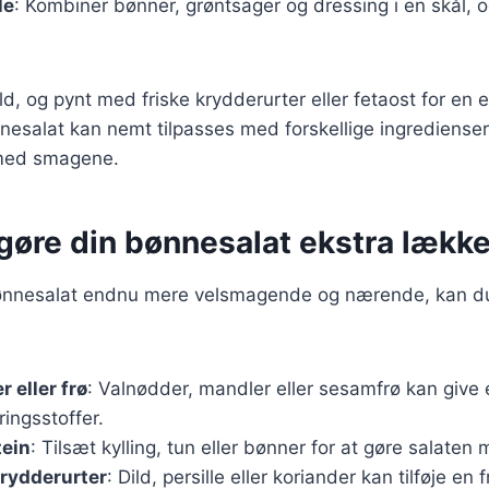
le
: Kombiner bønner, grøntsager og dressing i en skål, og
ld, og pynt med friske krydderurter eller fetaost for en 
nesalat kan nemt tilpasses med forskellige ingredienser
med smagene.
t gøre din bønnesalat ekstra lækk
bønnesalat endnu mere velsmagende og nærende, kan d
 eller frø
: Valnødder, mandler eller sesamfrø kan give 
ingsstoffer.
tein
: Tilsæt kylling, tun eller bønner for at gøre salate
krydderurter
: Dild, persille eller koriander kan tilføje en