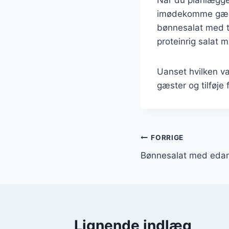
imødekomme gæste
bønnesalat med t
proteinrig salat
Uanset hvilken va
gæster og tilføje 
Indlægsnavi
FORRIGE
Bønnesalat med ed
Lignende indlæg