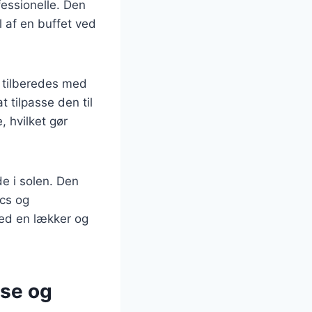
fessionelle. Den
l af en buffet ved
n tilberedes med
t tilpasse den til
, hvilket gør
de i solen. Den
ics og
ed en lækker og
lse og