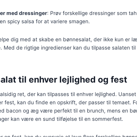
er med dressinger
: Prøv forskellige dressinger som tah
 en spicy salsa for at variere smagen.
ælpe dig med at skabe en bønnesalat, der ikke kun er l
Med de rigtige ingredienser kan du tilpasse salaten til 
lat til enhver lejlighed og fest
lsidig ret, der kan tilpasses til enhver lejlighed. Uanset
er fest, kan du finde en opskrift, der passer til temaet.
d bacon og æg være perfekt til en brunch, mens en b
ger kan være en sund tilføjelse til en sommerfest.
 en fest, kan du overveje at lave flere forskellige bønne