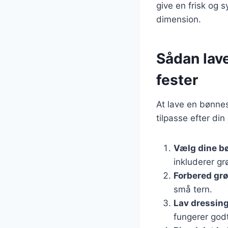
give en frisk og 
dimension.
Sådan lav
fester
At lave en bønnes
tilpasse efter di
Vælg dine b
inkluderer g
Forbered gr
små tern.
Lav dressin
fungerer godt