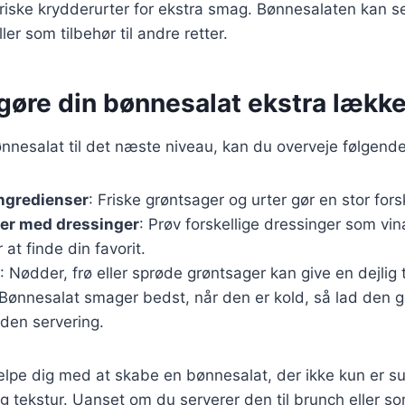
 friske krydderurter for ekstra smag. Bønnesalaten kan 
ler som tilbehør til andre retter.
t gøre din bønnesalat ekstra lække
ønnesalat til det næste niveau, kan du overveje følgende
ingredienser
: Friske grøntsager og urter gør en stor for
er med dressinger
: Prøv forskellige dressinger som vin
r at finde din favorit.
: Nødder, frø eller sprøde grøntsager kan give en dejlig t
 Bønnesalat smager bedst, når den er kold, så lad den g
den servering.
jælpe dig med at skabe en bønnesalat, der ikke kun er 
 tekstur. Uanset om du serverer den til brunch eller so