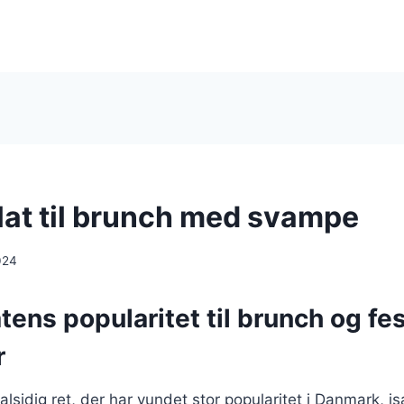
at til brunch med svampe
024
ens popularitet til brunch og fes
r
lsidig ret, der har vundet stor popularitet i Danmark, is