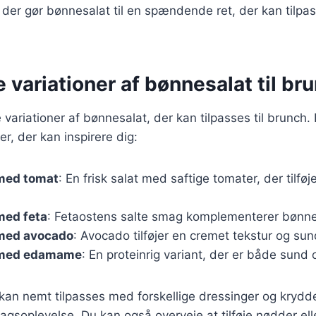
der gør bønnesalat til en spændende ret, der kan tilpa
e variationer af bønnesalat til br
variationer af bønnesalat, der kan tilpasses til brunch.
r, der kan inspirere dig:
med tomat
: En frisk salat med saftige tomater, der tilfø
med feta
: Fetaostens salte smag komplementerer bønne
med avocado
: Avocado tilføjer en cremet tekstur og sun
 med edamame
: En proteinrig variant, der er både sund 
 kan nemt tilpasses med forskellige dressinger og krydde
gsoplevelse. Du kan også overveje at tilføje nødder elle