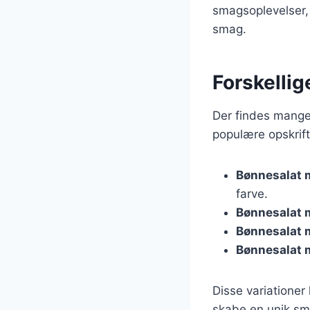
smagsoplevelser, 
smag.
Forskellig
Der findes mange 
populære opskrifte
Bønnesalat 
farve.
Bønnesalat 
Bønnesalat 
Bønnesalat
Disse variationer
skabe en unik sma