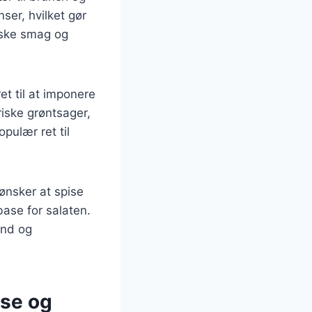
ser, hvilket gør
iske smag og
et til at imponere
iske grøntsager,
pulær ret til
ønsker at spise
base for salaten.
und og
lse og