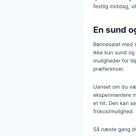
festlig middag, vi
En sund og
Bønnesalat med sv
ikke kun sund og
muligheder for ti
præferencer.
Uanset om du vælg
eksperimentere me
et hit. Den kan s
frokostmulighed.
Så næste gang du 