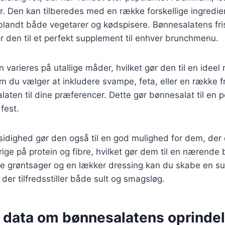
der. Den kan tilberedes med en række forskellige ingredien
t blandt både vegetarer og kødspisere. Bønnesalatens fr
r den til et perfekt supplement til enhver brunchmenu.
varieres på utallige måder, hvilket gør den til en ideel r
 du vælger at inkludere svampe, feta, eller en række fr
laten til dine præferencer. Dette gør bønnesalat til en po
fest.
idighed gør den også til en god mulighed for dem, der 
rige på protein og fibre, hvilket gør dem til en nærende 
iske grøntsager og en lækker dressing kan du skabe en s
der tilfredsstiller både sult og smagsløg.
e data om bønnesalatens oprinde