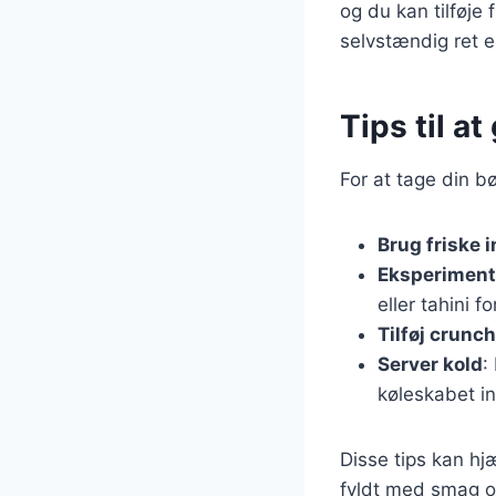
og du kan tilføje
selvstændig ret el
Tips til a
For at tage din b
Brug friske 
Eksperiment
eller tahini fo
Tilføj crunch
Server kold
:
køleskabet in
Disse tips kan h
fyldt med smag og