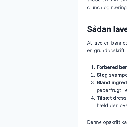
crunch og næring
Sådan lav
At lave en bønnes
en grundopskrift,
Forbered bø
Steg svamp
Bland ingre
peberfrugt i 
Tilsæt dress
hæld den ove
Denne opskrift ka