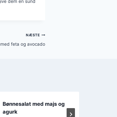
give dem en sund
NÆSTE
 med feta og avocado
Bønnesalat med majs og
Bønnes
agurk
bønner 