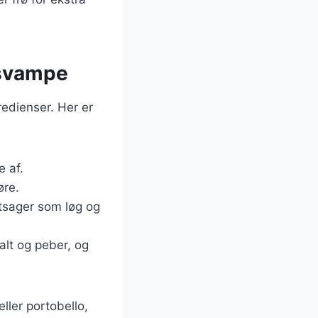
 svampe
edienser. Her er
e af.
øre.
tsager som løg og
alt og peber, og
ler portobello,