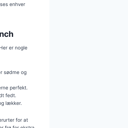
sses enhver
unch
 Her er nogle
jer sødme og
rne perfekt.
dt fedt.
og lækker.
rurter for at
r frø for ekstra