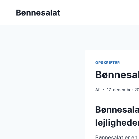
Fortsæt
Bønnesalat
til
indhold
OPSKRIFTER
Bønnesal
Af
17. december 2
Bønnesalat
lejlighede
Bønnesalat er en a