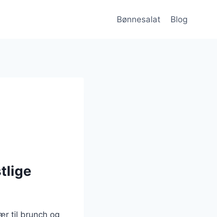
Bønnesalat
Blog
tlige
ær til brunch og