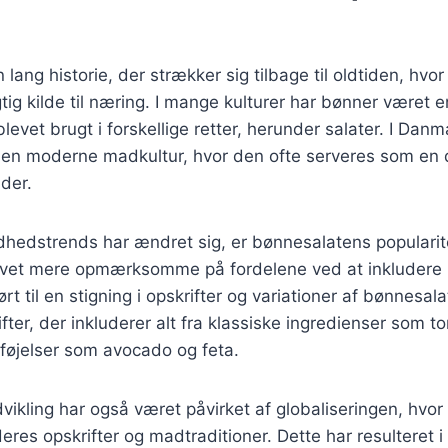
lang historie, der strækker sig tilbage til oldtiden, hvo
ig kilde til næring. I mange kulturer har bønner været en
levet brugt i forskellige retter, herunder salater. I Dan
 den moderne madkultur, hvor den ofte serveres som en 
ider.
ndhedstrends har ændret sig, er bønnesalatens populari
vet mere opmærksomme på fordelene ved at inkludere 
ført til en stigning i opskrifter og variationer af bønnesala
ifter, der inkluderer alt fra klassiske ingredienser som to
lføjelser som avocado og feta.
ikling har også været påvirket af globaliseringen, hvor 
deres opskrifter og madtraditioner. Dette har resulteret i