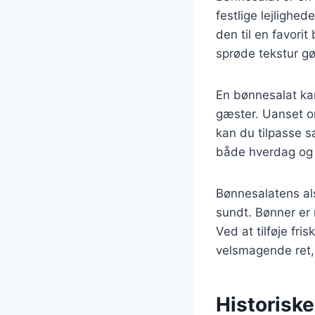
festlige lejlighe
den til en favori
sprøde tekstur gø
En bønnesalat kan 
gæster. Uanset om
kan du tilpasse sa
både hverdag og 
Bønnesalatens als
sundt. Bønner er 
Ved at tilføje fr
velsmagende ret, 
Historisk