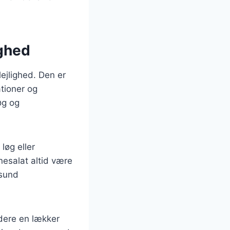
ighed
lejlighed. Den er
tioner og
øg og
løg eller
nesalat altid være
 sund
udere en lækker