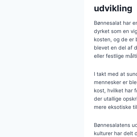
udvikling
Bønnesalat har en 
dyrket som en vigt
kosten, og de er b
blevet en del af
eller festlige målt
I takt med at su
mennesker er ble
kost, hvilket har 
der utallige opskr
mere eksotiske ti
Bønnesalatens udv
kulturer har delt 