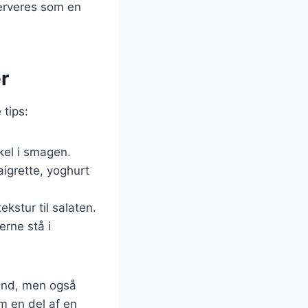
serveres som en
r
 tips:
skel i smagen.
aigrette, yoghurt
ekstur til salaten.
erne stå i
sund, men også
m en del af en