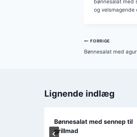
bønnesalat med s
og velsmagende o
Indlægsnavi
FORRIGE
Bønnesalat med agur
Lignende indlæg
Bønnesalat med sennep til
noa
grillmad