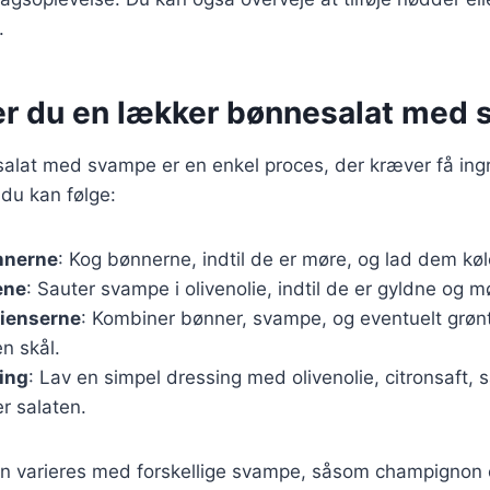
.
er du en lækker bønnesalat med
alat med svampe er en enkel proces, der kræver få ingr
 du kan følge:
nnerne
: Kog bønnerne, indtil de er møre, og lad dem køl
ene
: Sauter svampe i olivenolie, indtil de er gyldne og m
dienserne
: Kombiner bønner, svampe, og eventuelt grøn
en skål.
ing
: Lav en simpel dressing med olivenolie, citronsaft, s
r salaten.
n varieres med forskellige svampe, såsom champignon el