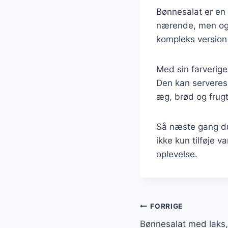
Bønnesalat er en 
nærende, men også
kompleks version 
Med sin farverig
Den kan serveres 
æg, brød og frugt
Så næste gang du 
ikke kun tilføje 
oplevelse.
Indlægsnavi
FORRIGE
Bønnesalat med laks,