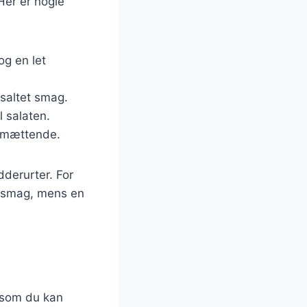
 Her er nogle
og en let
 saltet smag.
l salaten.
e mættende.
dderurter. For
g smag, mens en
, som du kan