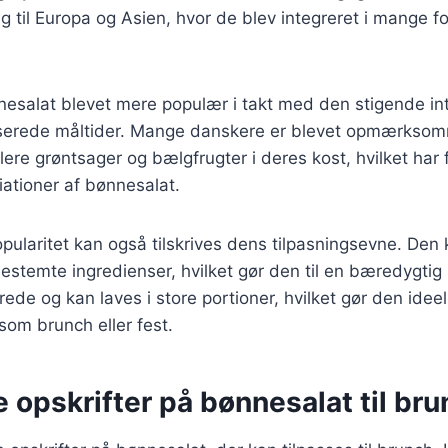
 til Europa og Asien, hvor de blev integreret i mange for
nesalat blevet mere populær i takt med den stigende in
serede måltider. Mange danskere er blevet opmærksom
lere grøntsager og bælgfrugter i deres kost, hvilket har fø
riationer af bønnesalat.
ularitet kan også tilskrives dens tilpasningsevne. Den
stemte ingredienser, hvilket gør den til en bæredygtig
de og kan laves i store portioner, hvilket gør den ideel 
m brunch eller fest.
e opskrifter på bønnesalat til br