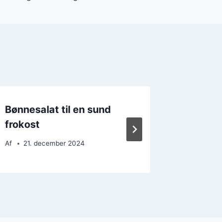
Bønnesalat til en sund
Bønnesa
frokost
anledn
Af
21. december 2024
Af
8. d