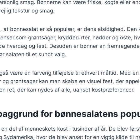
rsonlig smag. Bønnerne kan være friske, kogte eller endd
dejlig tekstur og smag.
l, at bønnesalat er så populær, er dens alsidighed. Den
dienser som grøntsager, krydderurter, nødder og oste, hvi
både hverdag og fest. Desuden er bønner en fremragende k
ør salaten til et sundt valg.
så være en farverig tilføjelse til ethvert måltid. Med e
r og grøntsager kan man skabe en visuel fest, der appelle
en ret, der kan nydes af alle, uanset kostpræferencer.
 baggrund for bønnesalatens popu
en del af menneskets kost i tusinder af år. De blev først
Sydamerika, hvor de blev anset for en vigtig kilde til 