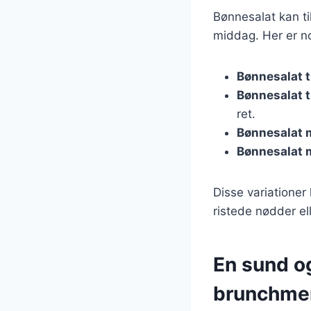
Bønnesalat kan til
middag. Her er nog
Bønnesalat ti
Bønnesalat ti
ret.
Bønnesalat 
Bønnesalat
Disse variatione
ristede nødder el
En sund og
brunchme