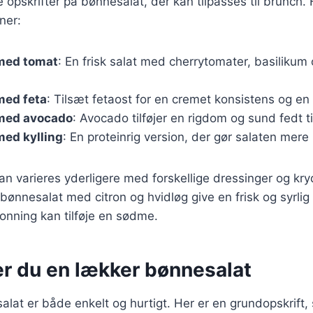
e opskrifter på bønnesalat, der kan tilpasses til brunch.
ner:
med tomat
: En frisk salat med cherrytomater, basilikum 
med feta
: Tilsæt fetaost for en cremet konsistens og en
med avocado
: Avocado tilføjer en rigdom og sund fedt ti
med kylling
: En proteinrig version, der gør salaten mer
kan varieres yderligere med forskellige dressinger og kry
ønnesalat med citron og hvidløg give en frisk og syrli
nning kan tilføje en sødme.
er du en lækker bønnesalat
alat er både enkelt og hurtigt. Her er en grundopskrift