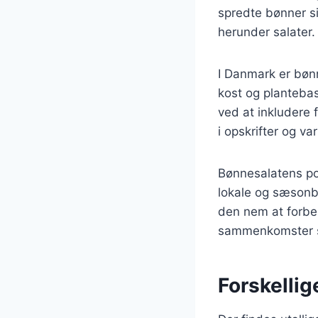
spredte bønner sig
herunder salater.
I Danmark er bøn
kost og planteba
ved at inkludere f
i opskrifter og va
Bønnesalatens pop
lokale og sæsonbe
den nem at forbere
sammenkomster so
Forskellig