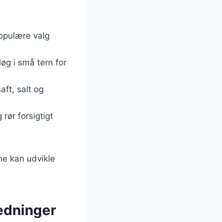
Populære valg
øg i små tern for
aft, salt og
rør forsigtigt
ne kan udvikle
ledninger