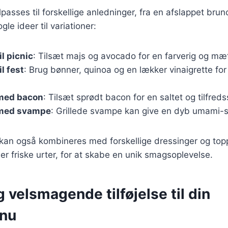
passes til forskellige anledninger, fra en afslappet brunch
le ideer til variationer:
l picnic
: Tilsæt majs og avocado for en farverig og mæ
l fest
: Brug bønner, quinoa og en lækker vinaigrette for
med bacon
: Tilsæt sprødt bacon for en saltet og tilfred
 med svampe
: Grillede svampe kan give en dyb umami-sm
r kan også kombineres med forskellige dressinger og to
ler friske urter, for at skabe en unik smagsoplevelse.
 velsmagende tilføjelse til din
nu