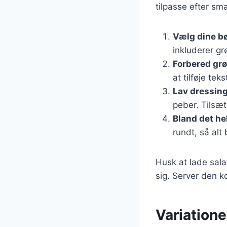
tilpasse efter sm
Vælg dine b
inkluderer g
Forbered gr
at tilføje tek
Lav dressin
peber. Tilsæt
Bland det he
rundt, så alt
Husk at lade sala
sig. Server den k
Variatione