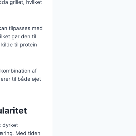
a grillet, hvilket
 kan tilpasses med
lket gør den til
ilde til protein
n kombination af
rer til både øjet
laritet
 dyrket i
næring. Med tiden