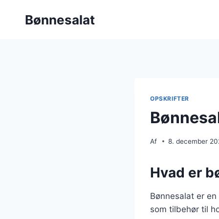
Fortsæt
Bønnesalat
til
indhold
OPSKRIFTER
Bønnesal
Af
8. december 2
Hvad er b
Bønnesalat er en 
som tilbehør til h