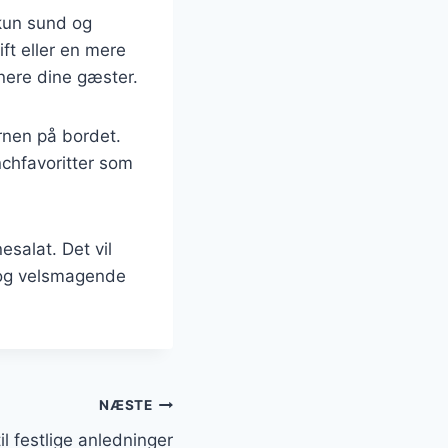
 kun sund og
ft eller en mere
onere dine gæster.
rnen på bordet.
nchfavoritter som
salat. Det vil
d og velsmagende
NÆSTE
il festlige anledninger