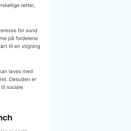
skellige retter,
teresse for sund
me på fordelene
rt til en stigning
 kan laves med
 ret. Desuden er
til sociale
unch