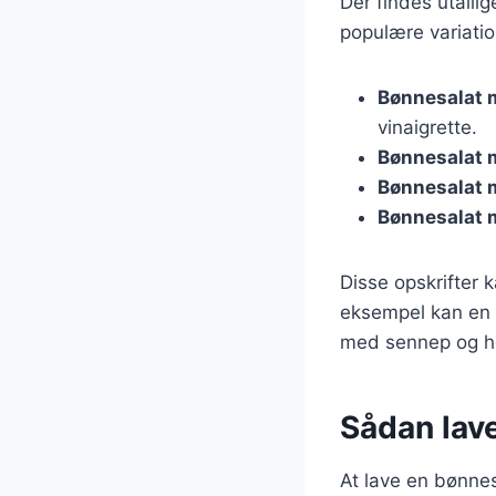
Der findes utallig
populære variatio
Bønnesalat 
vinaigrette.
Bønnesalat 
Bønnesalat 
Bønnesalat 
Disse opskrifter 
eksempel kan en b
med sennep og ho
Sådan lav
At lave en bønnes