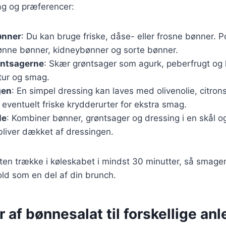
ag og præferencer:
ønner
: Du kan bruge friske, dåse- eller frosne bønner. 
rønne bønner, kidneybønner og sorte bønner.
øntsagerne
: Skær grøntsager som agurk, peberfrugt og l
stur og smag.
gen
: En simpel dressing kan laves med olivenolie, citrons
 eventuelt friske krydderurter for ekstra smag.
le
: Kombiner bønner, grøntsager og dressing i en skål og 
 bliver dækket af dressingen.
ten trække i køleskabet i mindst 30 minutter, så smage
old som en del af din brunch.
r af bønnesalat til forskellige an