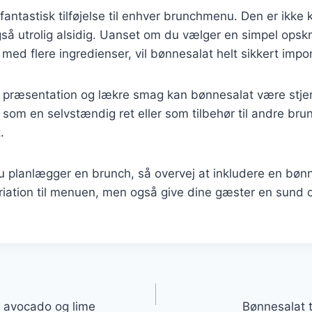
fantastisk tilføjelse til enhver brunchmenu. Den er ikke
 utrolig alsidig. Uanset om du vælger en simpel opskri
med flere ingredienser, vil bønnesalat helt sikkert imp
e præsentation og lækre smag kan bønnesalat være stje
som en selvstændig ret eller som tilbehør til andre bru
.
planlægger en brunch, så overvej at inkludere en bønne
variation til menuen, men også give dine gæster en sun
gation
 avocado og lime
Bønnesalat t