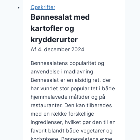
og
Opskrifter
hvidløg
Bønnesalat med
kartofler og
krydderurter
Af
4. december 2024
Bønnesalatens popularitet og
anvendelse i madlavning
Bønnesalat er en alsidig ret, der
har vundet stor popularitet i både
hjemmelavede måltider og på
restauranter. Den kan tilberedes
med en række forskellige
ingredienser, hvilket gør den til en
favorit blandt både vegetarer og
kødspisere. Bønnesalatens evne