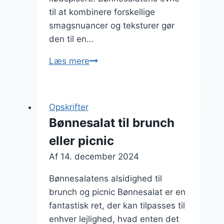
til at kombinere forskellige
smagsnuancer og teksturer gør
den til en…
Bønnesalat
Læs mere
med
kartofler
og
Opskrifter
krydderurter
Bønnesalat til brunch
eller picnic
Af
14. december 2024
Bønnesalatens alsidighed til
brunch og picnic Bønnesalat er en
fantastisk ret, der kan tilpasses til
enhver lejlighed, hvad enten det