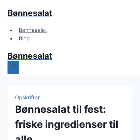
Fortsæt
Bønnesalat
til
indhold
Bønnesalat
Blog
Bønnesalat
Opskrifter
Bønnesalat til fest:
friske ingredienser til
alle