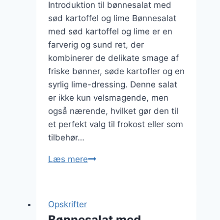
Introduktion til bønnesalat med
sød kartoffel og lime Bønnesalat
med sød kartoffel og lime er en
farverig og sund ret, der
kombinerer de delikate smage af
friske bønner, søde kartofler og en
syrlig lime-dressing. Denne salat
er ikke kun velsmagende, men
også nærende, hvilket gør den til
et perfekt valg til frokost eller som
tilbehør…
Bønnesalat
Læs mere
med
sød
kartoffel
Opskrifter
og
Bønnesalat med