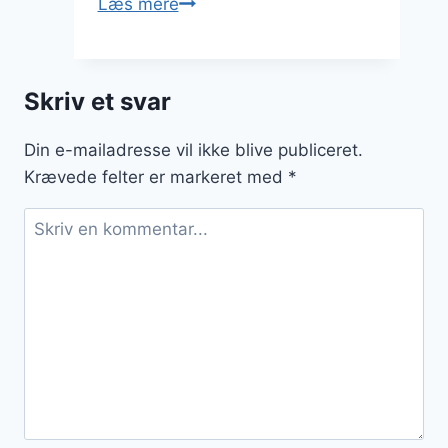
Bønnesalat
Læs mere
med
svampe
til
Skriv et svar
fest
Din e-mailadresse vil ikke blive publiceret.
Krævede felter er markeret med
*