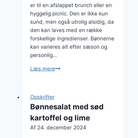
er til en afslappet brunch eller en
hyggelig picnic. Den er ikke kun
sund, men også utrolig alsidig, da
den kan laves med en række
forskellige ingredienser. Bønnerne
kan varieres alt efter sæson og
personlig…
Bønnesalat
Læs mere
til
brunch
eller
Opskrifter
picnic
Bønnesalat med sød
kartoffel og lime
Af
24. december 2024