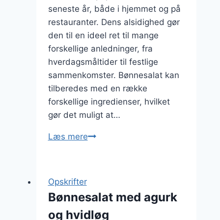
seneste år, både i hjemmet og på
restauranter. Dens alsidighed gør
den til en ideel ret til mange
forskellige anledninger, fra
hverdagsmåltider til festlige
sammenkomster. Bønnesalat kan
tilberedes med en række
forskellige ingredienser, hvilket
gør det muligt at…
Bønnesalat
Læs mere
med
hvidløg
og
Opskrifter
dild
Bønnesalat med agurk
og hvidløg