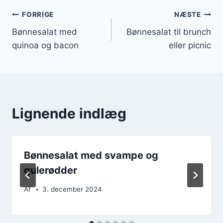
Indlægsnavigation
FORRIGE
NÆSTE
Bønnesalat med
Bønnesalat til brunch
quinoa og bacon
eller picnic
Lignende indlæg
Bønnesalat med svampe og
gulerødder
Af
3. december 2024