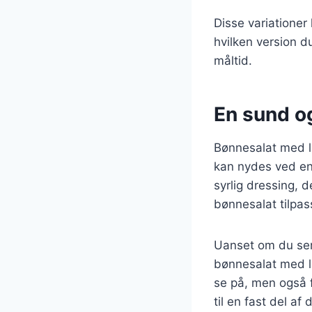
Disse variationer
hvilken version du
måltid.
En sund og 
Bønnesalat med l
kan nydes ved enh
syrlig dressing,
bønnesalat tilpas
Uanset om du serv
bønnesalat med la
se på, men også f
til en fast del af