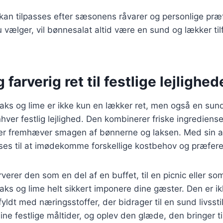
 kan tilpasses efter sæsonens råvarer og personlige pr
 vælger, vil bønnesalat altid være en sund og lækker tilfø
farverig ret til festlige lejlighed
aks og lime er ikke kun en lækker ret, men også en sun
ver festlig lejlighed. Den kombinerer friske ingrediens
 der fremhæver smagen af bønnerne og laksen. Med sin a
ses til at imødekomme forskellige kostbehov og præfere
erer den som en del af en buffet, til en picnic eller som
ks og lime helt sikkert imponere dine gæster. Den er i
yldt med næringsstoffer, der bidrager til en sund livssti
 dine festlige måltider, og oplev den glæde, den bringer ti