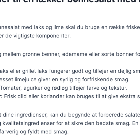
nnesalat med laks og lime skal du bruge en række friske
ver de vigtigste komponenter:
g mellem grønne bønner, edamame eller sorte bønner for
aks eller grillet laks fungerer godt og tilføjer en dejlig s
resset limejuice giver en syrlig og forfriskende smag.
 Tomater, agurker og rødløg tilføjer farve og tekstur.
r
: Frisk dild eller koriander kan bruges til at give ekstra
 dine ingredienser, kan du begynde at forberede salaten
g kvalitetsingredienser for at sikre den bedste smag. E
farverig og fyldt med smag.