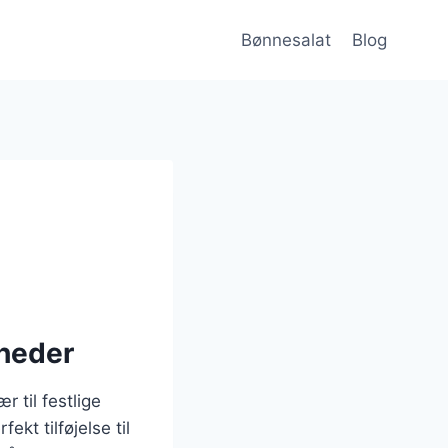
Bønnesalat
Blog
gheder
r til festlige
ekt tilføjelse til