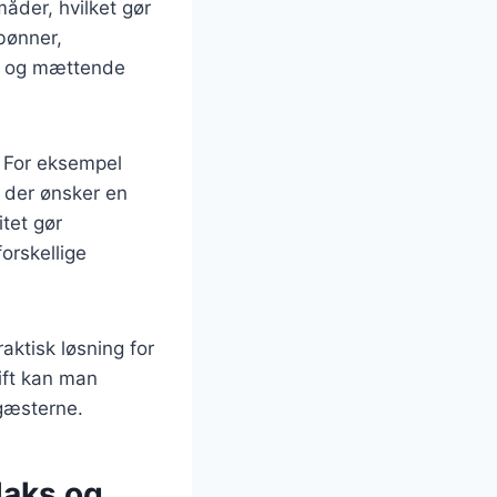
åder, hvilket gør
bønner,
und og mættende
. For eksempel
 der ønsker en
itet gør
forskellige
aktisk løsning for
ift kan man
 gæsterne.
laks og