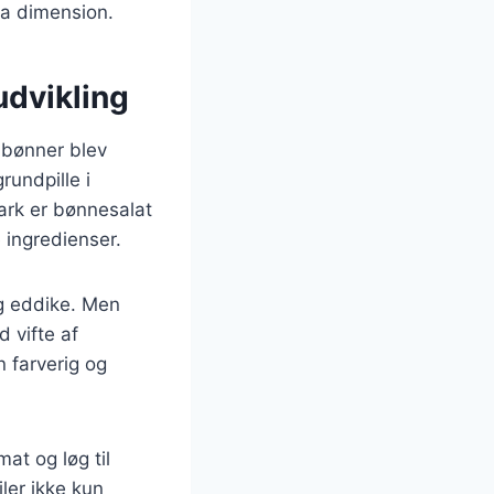
ra dimension.
udvikling
r bønner blev
rundpille i
mark er bønnesalat
 ingredienser.
og eddike. Men
 vifte af
 farverig og
at og løg til
ler ikke kun