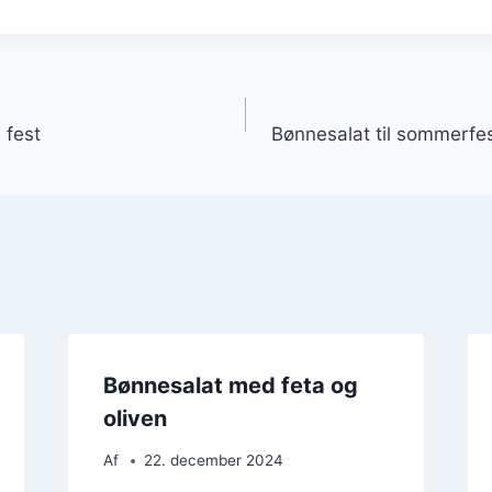
gation
 fest
Bønnesalat til sommerfe
Bønnesalat med feta og
oliven
Af
22. december 2024