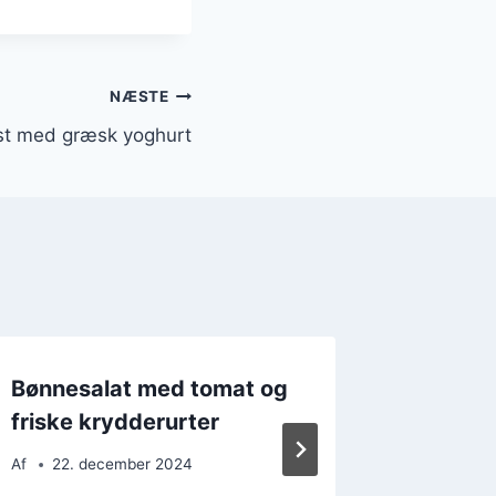
NÆSTE
st med græsk yoghurt
Bønnesalat med tomat og
Bønnesa
friske krydderurter
forårsf
Af
22. december 2024
Af
15. 