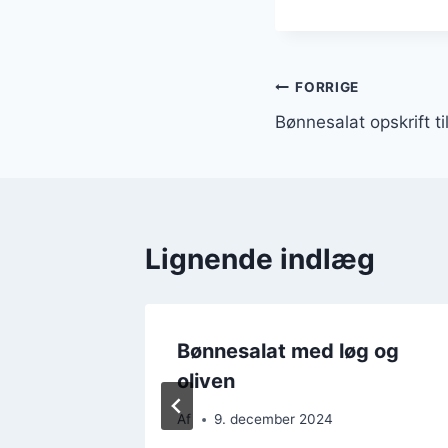
Indlægsnavi
FORRIGE
Bønnesalat opskrift til
Lignende indlæg
Bønnesalat med løg og
oliven
Af
9. december 2024