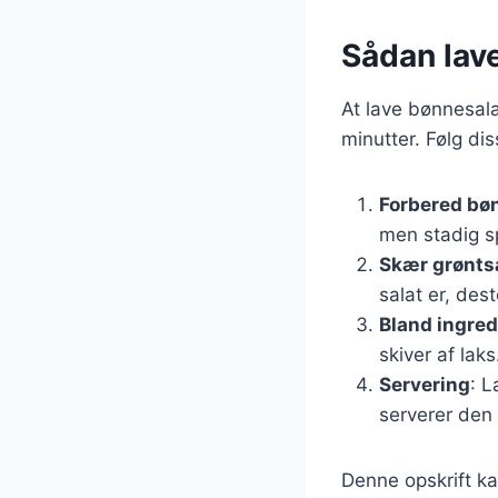
Sådan lav
At lave bønnesala
minutter. Følg dis
Forbered bø
men stadig sp
Skær grønts
salat er, des
Bland ingre
skiver af laks
Servering
: L
serverer den 
Denne opskrift ka