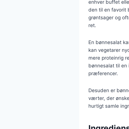
enhver buffet ell
den til en favor
grøntsager og oft
ret.
En bønnesalat ka
kan vegetarer ny
mere proteinrig re
bønnesalat til en 
præferencer.
Desuden er bønnesa
værter, der ønsk
hurtigt samle ing
Ingrediens