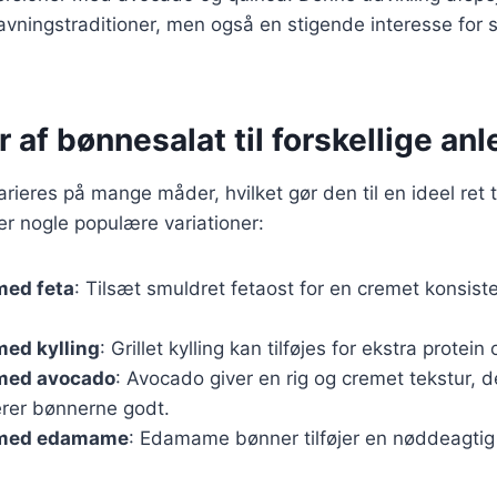
avningstraditioner, men også en stigende interesse for
r af bønnesalat til forskellige an
ieres på mange måder, hvilket gør den til en ideel ret ti
er nogle populære variationer:
med feta
: Tilsæt smuldret fetaost for en cremet konsist
med kylling
: Grillet kylling kan tilføjes for ekstra protein 
med avocado
: Avocado giver en rig og cremet tekstur, d
rer bønnerne godt.
 med edamame
: Edamame bønner tilføjer en nøddeagtig