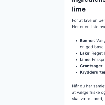
lime
For at lave en bø
Her er en liste o
Bønner
: Væl
en god base.
Laks
: Røget l
Lime
: Friskp
Grøntsager
:
Krydderurte
Når du har samlet
at vælge friske o
skal være sprød, 