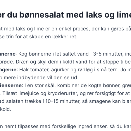
er du bønnesalat med laks og lim
t med laks og lime er en enkel proces, der kan gøres p
se trin for at skabe en lækker ret:
nnerne
: Kog bønnerne i let saltet vand i 3-5 minutter, in
røde. Dræn og skyl dem i koldt vand for at stoppe tilb
agerne
: Hak tomater, agurker og rødløg i små tern. Jo m
to mere indbydende vil den se ud.
dienserne
: I en stor skål, kombiner de kogte bønner, gr
. Tilsæt limejuice og krydderurter, og rør forsigtigt for a
ad salaten trække i 10-15 minutter, så smagene kan blan
kold.
n nemt tilpasses med forskellige ingredienser, så du k