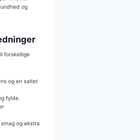
 sundhed og
ledninger
l forskellige
ens og en saltet
og fylde.
er
 smag og ekstra