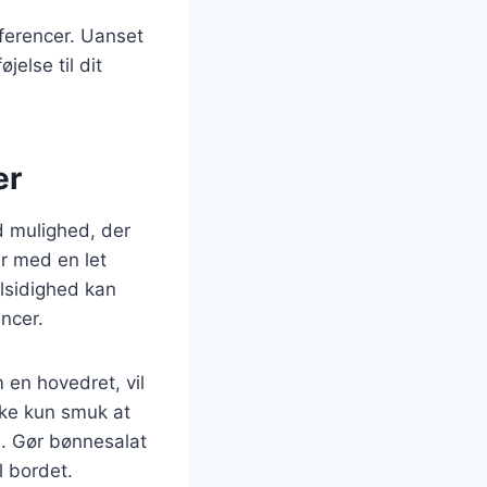
æferencer. Uanset
jelse til dit
er
d mulighed, der
er med en let
lsidighed kan
ncer.
 en hovedret, vil
kke kun smuk at
l. Gør bønnesalat
l bordet.