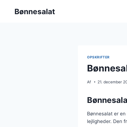
Fortsæt
Bønnesalat
til
indhold
OPSKRIFTER
Bønnesala
Af
21. december 2
Bønnesalat
Bønnesalat er en a
lejligheder. Den f