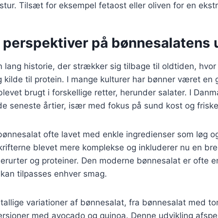
ur. Tilsæt for eksempel fetaost eller oliven for en ekst
e perspektiver på bønnesalatens 
lang historie, der strækker sig tilbage til oldtiden, hvo
g kilde til protein. I mange kulturer har bønner været en g
levet brugt i forskellige retter, herunder salater. I Dan
de seneste årtier, især med fokus på sund kost og friske
 bønnesalat ofte lavet med enkle ingredienser som løg 
rifterne blevet mere komplekse og inkluderer nu en bred
erurter og proteiner. Den moderne bønnesalat er ofte en
 kan tilpasses enhver smag.
tallige variationer af bønnesalat, fra bønnesalat med tom
ersioner med avocado og quinoa. Denne udvikling afspej