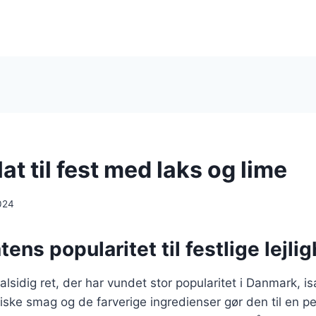
t til fest med laks og lime
024
ens popularitet til festlige lejli
lsidig ret, der har vundet stor popularitet i Danmark, isæ
riske smag og de farverige ingredienser gør den til en perf