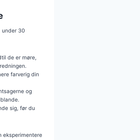
e
å under 30
dtil de er møre,
eredningen.
ere farverig din
øntsagerne og
t blande.
de sig, før du
an eksperimentere