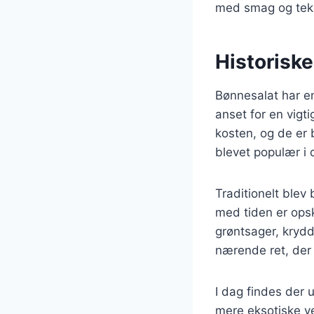
med smag og tekst
Historisk
Bønnesalat har en 
anset for en vigti
kosten, og de er b
blevet populær i 
Traditionelt blev
med tiden er opsk
grøntsager, krydd
nærende ret, der
I dag findes der u
mere eksotiske v