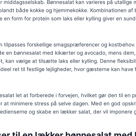
er middagsselskab. Bønnesalat kan varieres på utallige m
it blandt både kokke og hjemmekokke. Kombinationen af 
e en form for protein som laks eller kylling giver en s
n tilpasses forskellige smagspræferencer og kostbehov
de en bønnesalat med kikærter og avocado, mens dem,
t, kan vælge at tilsætte laks eller kylling. Denne fleksibil
ideel ret til festlige lejligheder, hvor gæsterne kan have 
lat let at forberede i forvejen, hvilket gør den til en pr
er at minimere stress på selve dagen. Med en god opskr
redienserne og skabe en lækker salat, der vil imponere
er til en lækker bønnesalat med 