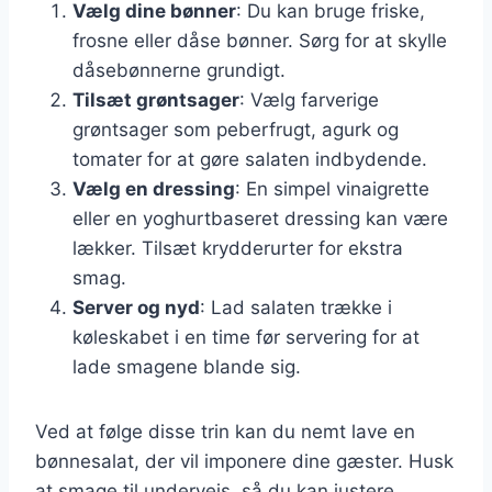
Vælg dine bønner
: Du kan bruge friske,
frosne eller dåse bønner. Sørg for at skylle
dåsebønnerne grundigt.
Tilsæt grøntsager
: Vælg farverige
grøntsager som peberfrugt, agurk og
tomater for at gøre salaten indbydende.
Vælg en dressing
: En simpel vinaigrette
eller en yoghurtbaseret dressing kan være
lækker. Tilsæt krydderurter for ekstra
smag.
Server og nyd
: Lad salaten trække i
køleskabet i en time før servering for at
lade smagene blande sig.
Ved at følge disse trin kan du nemt lave en
bønnesalat, der vil imponere dine gæster. Husk
at smage til undervejs, så du kan justere