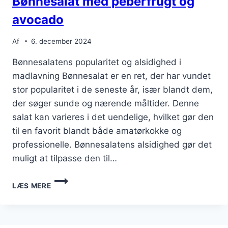
Bønnesalat med peberfrugt og
avocado
Af
6. december 2024
Bønnesalatens popularitet og alsidighed i
madlavning Bønnesalat er en ret, der har vundet
stor popularitet i de seneste år, især blandt dem,
der søger sunde og nærende måltider. Denne
salat kan varieres i det uendelige, hvilket gør den
til en favorit blandt både amatørkokke og
professionelle. Bønnesalatens alsidighed gør det
muligt at tilpasse den til…
BØNNESALAT
LÆS MERE
MED
PEBERFRUGT
OG
AVOCADO