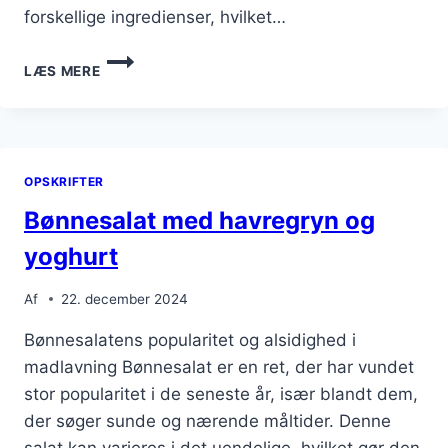
forskellige ingredienser, hvilket…
BØNNESALAT
LÆS MERE
TIL
FEST
MED
FRISKE
BÆR
OPSKRIFTER
Bønnesalat med havregryn og
yoghurt
Af
22. december 2024
Bønnesalatens popularitet og alsidighed i
madlavning Bønnesalat er en ret, der har vundet
stor popularitet i de seneste år, især blandt dem,
der søger sunde og nærende måltider. Denne
salat kan varieres i det uendelige, hvilket gør den