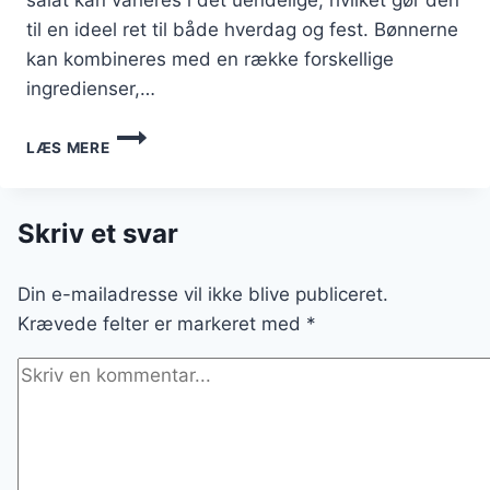
til en ideel ret til både hverdag og fest. Bønnerne
kan kombineres med en række forskellige
ingredienser,…
BØNNESALAT
LÆS MERE
MED
HAVREGRYN
OG
YOGHURT
Skriv et svar
Din e-mailadresse vil ikke blive publiceret.
Krævede felter er markeret med
*