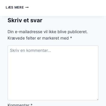
BØNNESALAT
LÆS MERE
MED
SENNEP:
Skriv et svar
KRYDR
DIN
SALATOPLEVELSE
Din e-mailadresse vil ikke blive publiceret.
Krævede felter er markeret med
*
Kommentar
*