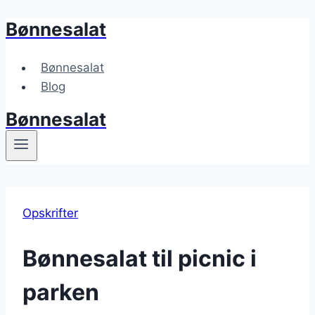
Bønnesalat
Fortsæt
til
indhold
Bønnesalat
Blog
Bønnesalat
Opskrifter
Bønnesalat til picnic i
parken