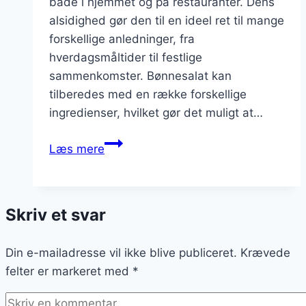
både i hjemmet og på restauranter. Dens
alsidighed gør den til en ideel ret til mange
forskellige anledninger, fra
hverdagsmåltider til festlige
sammenkomster. Bønnesalat kan
tilberedes med en række forskellige
ingredienser, hvilket gør det muligt at…
Bønnesalat
Læs mere
med
svampe
og
Skriv et svar
ris
Din e-mailadresse vil ikke blive publiceret.
Krævede
felter er markeret med
*