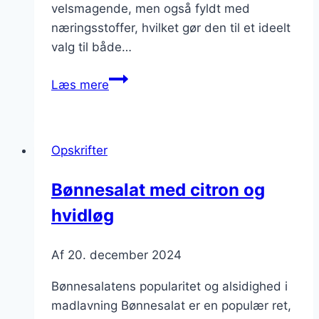
velsmagende, men også fyldt med
næringsstoffer, hvilket gør den til et ideelt
valg til både…
Bønnesalat
Læs mere
med
sød
kartoffel
Opskrifter
og
chili
Bønnesalat med citron og
hvidløg
Af
20. december 2024
Bønnesalatens popularitet og alsidighed i
madlavning Bønnesalat er en populær ret,