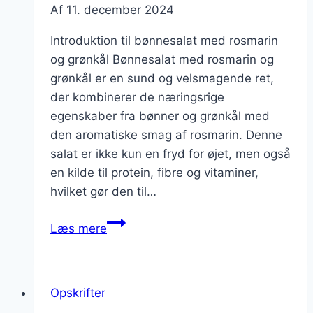
Af
11. december 2024
Introduktion til bønnesalat med rosmarin
og grønkål Bønnesalat med rosmarin og
grønkål er en sund og velsmagende ret,
der kombinerer de næringsrige
egenskaber fra bønner og grønkål med
den aromatiske smag af rosmarin. Denne
salat er ikke kun en fryd for øjet, men også
en kilde til protein, fibre og vitaminer,
hvilket gør den til…
Bønnesalat
Læs mere
med
rosma
rin
Opskrifter
og