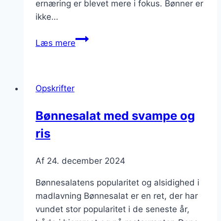
ernæring er blevet mere i fokus. Bønner er
ikke…
Bønnesalat
Læs mere
med
kylling
og
Opskrifter
græsk
yoghurt
Bønnesalat med svampe og
ris
Af
24. december 2024
Bønnesalatens popularitet og alsidighed i
madlavning Bønnesalat er en ret, der har
vundet stor popularitet i de seneste år,