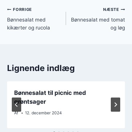
Indlægsnavigation
FORRIGE
NÆSTE
Bønnesalat med
Bønnesalat med tomat
kikærter og rucola
og løg
Lignende indlæg
Bønnesalat til picnic med
grøntsager
Af
12. december 2024