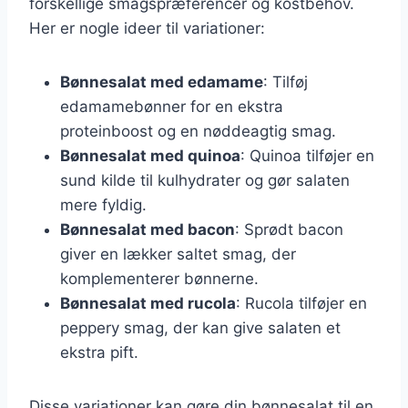
forskellige smagspræferencer og kostbehov.
Her er nogle ideer til variationer:
Bønnesalat med edamame
: Tilføj
edamamebønner for en ekstra
proteinboost og en nøddeagtig smag.
Bønnesalat med quinoa
: Quinoa tilføjer en
sund kilde til kulhydrater og gør salaten
mere fyldig.
Bønnesalat med bacon
: Sprødt bacon
giver en lækker saltet smag, der
komplementerer bønnerne.
Bønnesalat med rucola
: Rucola tilføjer en
peppery smag, der kan give salaten et
ekstra pift.
Disse variationer kan gøre din bønnesalat til en