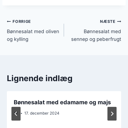
Indlægsnavigation
FORRIGE
NÆSTE
Bønnesalat med oliven
Bønnesalat med
og kylling
sennep og peberfrugt
Lignende indlæg
Bønnesalat med edamame og majs
Af
17. december 2024