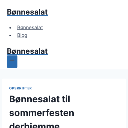
Fortsæt
Bønnesalat
til
indhold
Bønnesalat
Blog
Bønnesalat
OPSKRIFTER
Bønnesalat til
sommerfesten
derhjemme