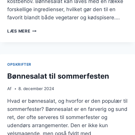
kostbehov. Bønnesalat kan laves med en række
forskellige ingredienser, hvilket gør den til en
favorit blandt både vegetarer og kødspisere….
BØNNESALAT
LÆS MERE
TIL
PICNIC
I
SOLEN
OPSKRIFTER
Bønnesalat til sommerfesten
Af
8. december 2024
Hvad er bønnesalat, og hvorfor er den populær til
sommerfester? Bønnesalat er en farverig og sund
ret, der ofte serveres til sommerfester og
udendørs arrangementer. Den er ikke kun
velsmagende, men også fyldt med