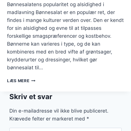
Bønnesalatens popularitet og alsidighed i
madlavning Bønnesalat er en populær ret, der
findes i mange kulturer verden over. Den er kendt
for sin alsidighed og evne til at tilpasses
forskellige smagspræferencer og kostbehov.
Bønnerne kan varieres i type, og de kan
kombineres med en bred vifte af grøntsager,
krydderurter og dressinger, hvilket gør
bønnesalat til…
BØNNESALAT
LÆS MERE
MED
SENNEP
Skriv et svar
OG
PEBERFRUGT
Din e-mailadresse vil ikke blive publiceret.
Krævede felter er markeret med
*