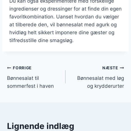
Du kan også eksperimentere med forskellige
ingredienser og dressinger for at finde din egen
favoritkombination. Uanset hvordan du vælger
at tilberede den, vil bønnesalat med agurk og
hvidløg helt sikkert imponere dine gæster og
tilfredsstille dine smagsløg.
Indlægsnavigation
FORRIGE
NÆSTE
Bønnesalat til
Bønnesalat med løg
sommerfest i haven
og krydderurter
Lignende indlæg