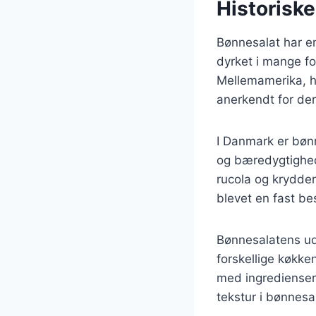
Historisk
Bønnesalat har en 
dyrket i mange for
Mellemamerika, h
anerkendt for der
I Danmark er bøn
og bæredygtighed
rucola og krydder
blevet en fast be
Bønnesalatens udv
forskellige køkke
med ingredienser
tekstur i bønnesa