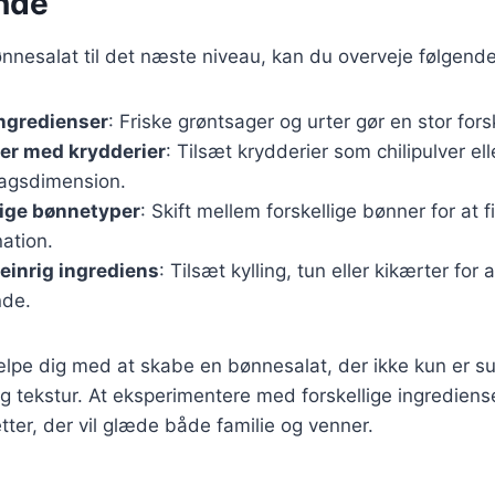
nde
ønnesalat til det næste niveau, kan du overveje følgende
ingredienser
: Friske grøntsager og urter gør en stor for
er med krydderier
: Tilsæt krydderier som chilipulver el
agsdimension.
lige bønnetyper
: Skift mellem forskellige bønner for at f
ation.
teinrig ingrediens
: Tilsæt kylling, tun eller kikærter for 
de.
jælpe dig med at skabe en bønnesalat, der ikke kun er 
 tekstur. At eksperimentere med forskellige ingredienser
er, der vil glæde både familie og venner.