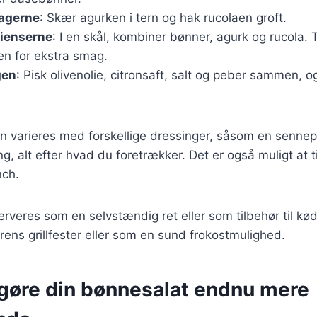
agerne
: Skær agurken i tern og hak rucolaen groft.
dienserne
: I en skål, kombiner bønner, agurk og rucola. 
ven for ekstra smag.
gen
: Pisk olivenolie, citronsaft, salt og peber sammen, 
n varieres med forskellige dressinger, såsom en senneps
, alt efter hvad du foretrækker. Det er også muligt at ti
nch.
rveres som en selvstændig ret eller som tilbehør til kød
rens grillfester eller som en sund frokostmulighed.
t gøre din bønnesalat endnu mere