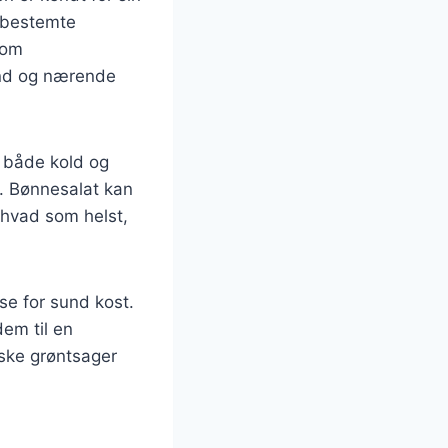
nbestemte
som
sund og nærende
s både kold og
et. Bønnesalat kan
hvad som helst,
se for sund kost.
dem til en
ske grøntsager