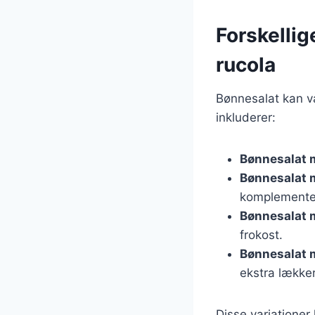
Forskellig
rucola
Bønnesalat kan va
inkluderer:
Bønnesalat 
Bønnesalat 
komplemente
Bønnesalat 
frokost.
Bønnesalat 
ekstra lækker
Disse variationer