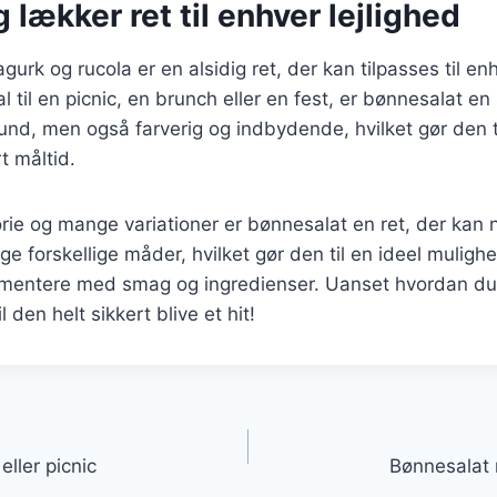
 lækker ret til enhver lejlighed
rk og rucola er en alsidig ret, der kan tilpasses til enh
til en picnic, en brunch eller en fest, er bønnesalat en 
und, men også farverig og indbydende, hvilket gør den t
rt måltid.
orie og mange variationer er bønnesalat en ret, der kan 
e forskellige måder, hvilket gør den til en ideel muligh
imentere med smag og ingredienser. Uanset hvordan du 
 den helt sikkert blive et hit!
gation
eller picnic
Bønnesalat 