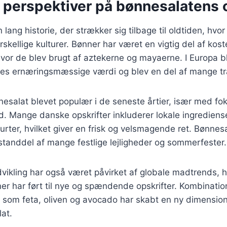
e perspektiver på bønnesalatens 
lang historie, der strækker sig tilbage til oldtiden, hvo
skellige kulturer. Bønner har været en vigtig del af kost
vor de blev brugt af aztekerne og mayaerne. I Europa 
es ernæringsmæssige værdi og blev en del af mange trad
nesalat blevet populær i de seneste årtier, især med f
. Mange danske opskrifter inkluderer lokale ingrediens
urter, hvilket giver en frisk og velsmagende ret. Bønnes
standdel af mange festlige lejligheder og sommerfester.
ikling har også været påvirket af globale madtrends, h
ner har ført til nye og spændende opskrifter. Kombinati
 som feta, oliven og avocado har skabt en ny dimensio
lat.