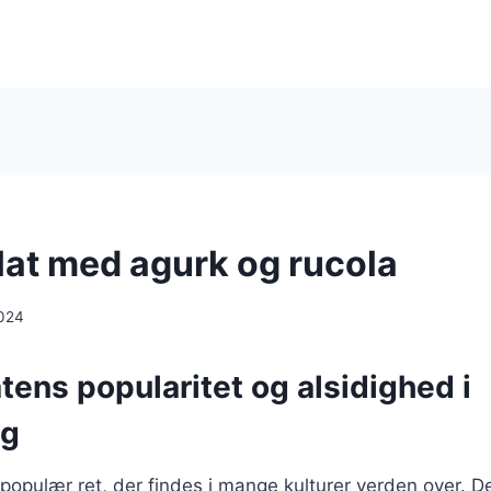
at med agurk og rucola
024
ens popularitet og alsidighed i
ng
populær ret, der findes i mange kulturer verden over. De