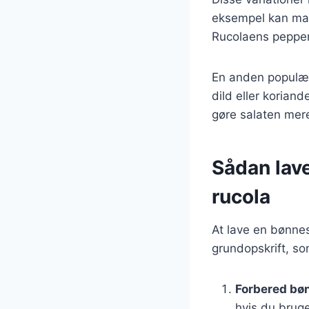
eksempel kan man
Rucolaens peppere
En anden populær 
dild eller korian
gøre salaten mer
Sådan lav
rucola
At lave en bønnes
grundopskrift, so
Forbered bø
hvis du brug