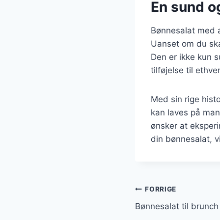
En sund og
Bønnesalat med agu
Uanset om du skal 
Den er ikke kun s
tilføjelse til ethve
Med sin rige hist
kan laves på mang
ønsker at eksper
din bønnesalat, vil
Indlægsnavi
FORRIGE
Bønnesalat til brunch 