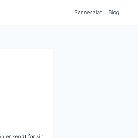
Bønnesalat
Blog
n er kendt for sin