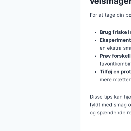
velsmage
For at tage din b
Brug friske 
Eksperiment
en ekstra sm
Prøv forskel
favoritkombin
Tilføj en pro
mere mætten
Disse tips kan h
fyldt med smag og
og spændende rett