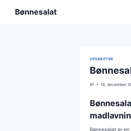
Fortsæt
Bønnesalat
til
indhold
OPSKRIFTER
Bønnesal
Af
14. december 2
Bønnesalat
madlavni
Bønnesalat er en 