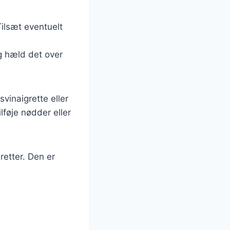
Tilsæt eventuelt
og hæld det over
vinaigrette eller
lføje nødder eller
retter. Den er