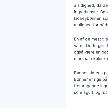
alsidighed, da d
ingredienser. Bø
kidneybønner, sor
mulighed for båd
En af de mest til
varm. Dette gør de
også være en god
man har i køleska
Bønnesalatens pop
Bønner er rige på 
fremragende ingr
som agurk og ruc