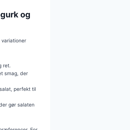
agurk og
 variationer
 ret.
et smag, der
alat, perfekt til
 der gør salaten
præferencer. For