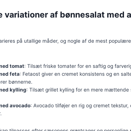
e variationer af bønnesalat med 
rieres på utallige måder, og nogle af de mest populære
med tomat
: Tilsæt friske tomater for en saftig og farverig
med feta
: Fetaost giver en cremet konsistens og en salt
rer bønnerne.
med kylling
: Tilsæt grillet kylling for en mere mættende s
med avocado
: Avocado tilføjer en rig og cremet tekstur,
.
 kan tilpasses efter sæsonens grøntsager og personlige 