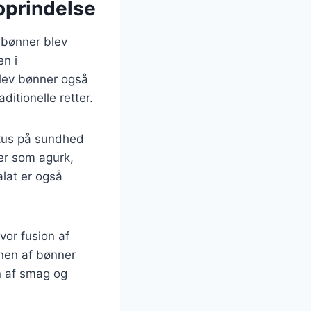
oprindelse
r bønner blev
en i
blev bønner også
itionelle retter.
okus på sundhed
er som agurk,
alat er også
vor fusion af
onen af bønner
n af smag og