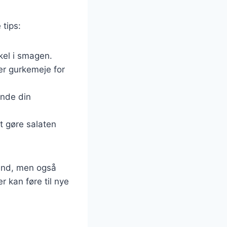
 tips:
skel i smagen.
ler gurkemeje for
inde din
at gøre salaten
sund, men også
 kan føre til nye