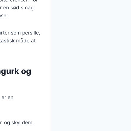
or en sød smag.
ser.
rter som persille,
ntastisk måde at
agurk og
 er en
æn og skyl dem,