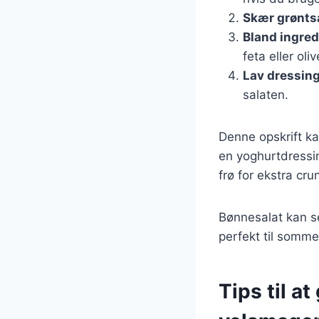
Skær grønts
Bland ingre
feta eller oli
Lav dressin
salaten.
Denne opskrift ka
en yoghurtdressing
frø for ekstra cru
Bønnesalat kan se
perfekt til somme
Tips til a