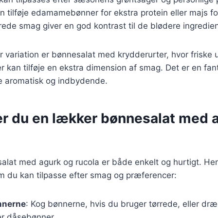
 tilføje edamamebønner for ekstra protein eller majs f
de smag giver en god kontrast til de blødere ingredien
variation er bønnesalat med krydderurter, hvor friske u
der kan tilføje en ekstra dimension af smag. Det er en fa
e aromatisk og indbydende.
er du en lækker bønnesalat med 
alat med agurk og rucola er både enkelt og hurtigt. Her
m du kan tilpasse efter smag og præferencer:
nnerne
: Kog bønnerne, hvis du bruger tørrede, eller dr
er dåsebønner.