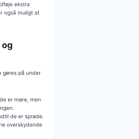
ilføje ekstra
r også muligt at
 og
n gøres på under
l de er møre, men
ingen.
dtil de er sprøde.
æne overskydende