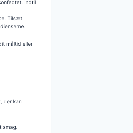
nfedtet, indtil
pe. Tilsæt
redienserne.
t måltid eller
t, der kan
et smag.