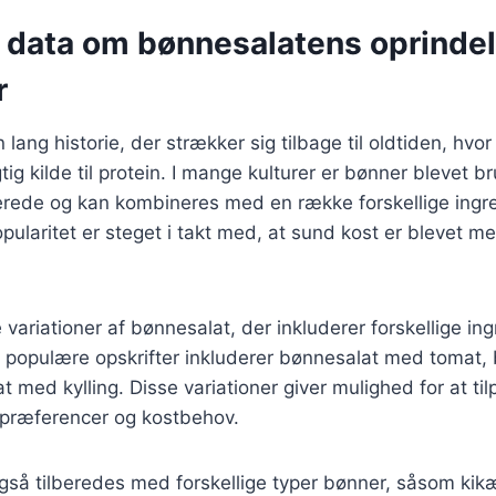
e data om bønnesalatens oprinde
r
lang historie, der strækker sig tilbage til oldtiden, hvo
ig kilde til protein. I mange kulturer er bønner blevet bru
lberede og kan kombineres med en række forskellige ingr
ularitet er steget i takt med, at sund kost er blevet me
variationer af bønnesalat, der inkluderer forskellige in
e populære opskrifter inkluderer bønnesalat med tomat
 med kylling. Disse variationer giver mulighed for at tilp
spræferencer og kostbehov.
gså tilberedes med forskellige typer bønner, såsom ki