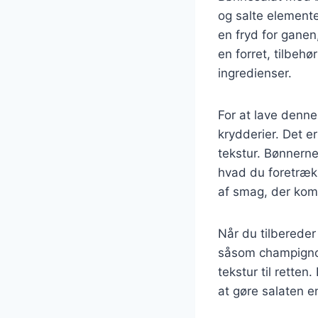
og salte element
en fryd for ganen
en forret, tilbeh
ingredienser.
For at lave denn
krydderier. Det e
tekstur. Bønnerne
hvad du foretræk
af smag, der kom
Når du tilberede
såsom champignon,
tekstur til retten
at gøre salaten 