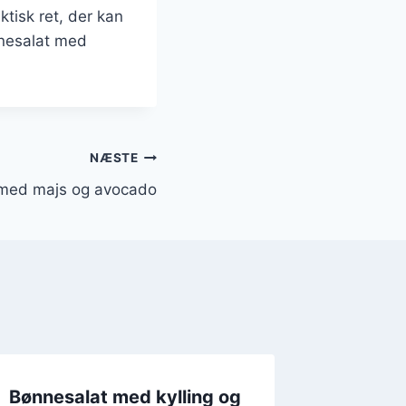
ktisk ret, der kan
nnesalat med
NÆSTE
 med majs og avocado
Bønnesalat med kylling og
Bønnesa