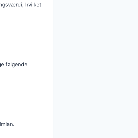
ngsværdi, hvilket
ge følgende
timian.