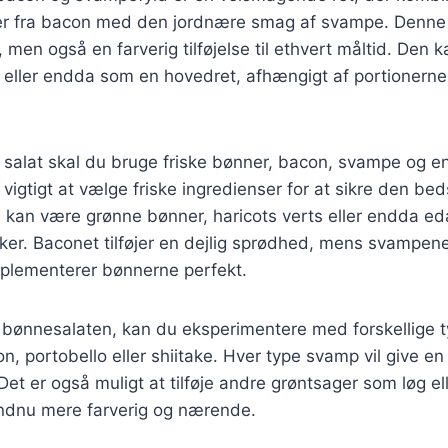
er fra bacon med den jordnære smag af svampe. Denne s
, men også en farverig tilføjelse til ethvert måltid. Den
ør eller endda som en hovedret, afhængigt af portionerne
e salat skal du bruge friske bønner, bacon, svampe og e
r vigtigt at vælge friske ingredienser for at sikre den b
 kan være grønne bønner, haricots verts eller endda ed
ker. Baconet tilføjer en dejlig sprødhed, mens svampen
plementerer bønnerne perfekt.
r bønnesalaten, kan du eksperimentere med forskellige 
 portobello eller shiitake. Hver type svamp vil give e
. Det er også muligt at tilføje andre grøntsager som løg el
endnu mere farverig og nærende.