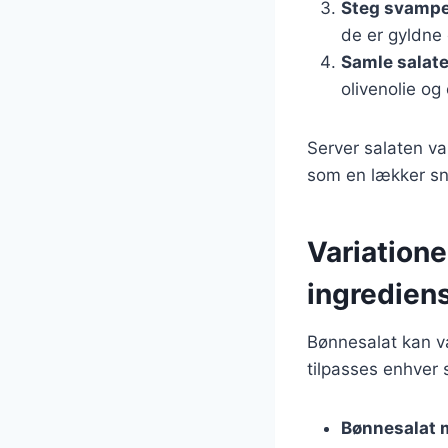
Steg svamp
de er gyldne
Samle salat
olivenolie og 
Server salaten va
som en lækker sn
Variatione
ingredien
Bønnesalat kan va
tilpasses enhver 
Bønnesalat 