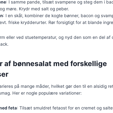
ene
: I samme pande, tilsæt svampene og steg dem i baco
 og møre. Krydr med salt og peber.
en
: I en skål, kombiner de kogte bønner, bacon og svam
evt. friske krydderurter. Rør forsigtigt for at blande ing
rm eller ved stuetemperatur, og nyd den som en del af di
ack.
r af bønnesalat med forskellige
ser
rieres på mange måder, hvilket gør den til en alsidig re
smag. Her er nogle populære variationer:
med feta
: Tilsæt smuldret fetaost for en cremet og salt