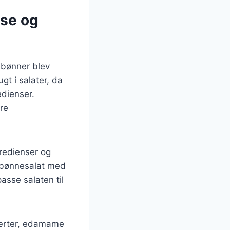
lse og
r bønner blev
gt i salater, da
edienser.
re
gredienser og
, bønnesalat med
asse salaten til
kærter, edamame