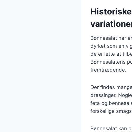
Historisk
variatione
Bønnesalat har en 
dyrket som en vigt
de er lette at ti
Bønnesalatens pop
fremtrædende.
Der findes mange 
dressinger. Nogl
feta og bønnesalat
forskellige smag
Bønnesalat kan o