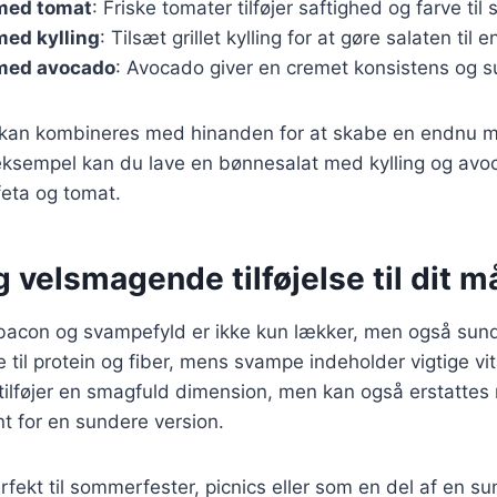
med tomat
: Friske tomater tilføjer saftighed og farve til 
med kylling
: Tilsæt grillet kylling for at gøre salaten til 
med avocado
: Avocado giver en cremet konsistens og s
r kan kombineres med hinanden for at skabe en endnu 
eksempel kan du lave en bønnesalat med kylling og avoc
eta og tomat.
 velsmagende tilføjelse til dit må
acon og svampefyld er ikke kun lækker, men også sund
 til protein og fiber, mens svampe indeholder vigtige vi
 tilføjer en smagfuld dimension, men kan også erstatte
nt for en sundere version.
rfekt til sommerfester, picnics eller som en del af en su