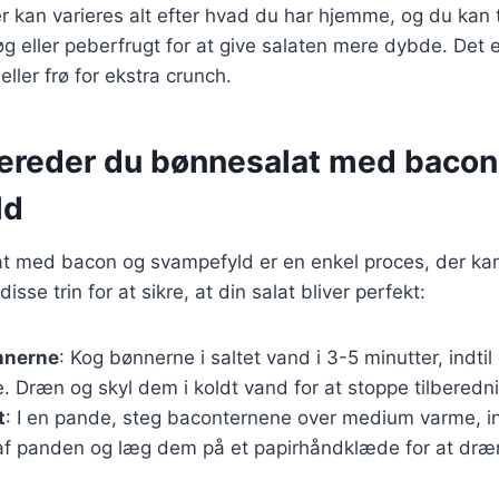
r kan varieres alt efter hvad du har hjemme, og du kan t
g eller peberfrugt for at give salaten mere dybde. Det e
ller frø for ekstra crunch.
bereder du bønnesalat med bacon
ld
at med bacon og svampefyld er en enkel proces, der ka
isse trin for at sikre, at din salat bliver perfekt:
nnerne
: Kog bønnerne i saltet vand i 3-5 minutter, indti
. Dræn og skyl dem i koldt vand for at stoppe tilberedn
t
: I en pande, steg baconternene over medium varme, in
f panden og læg dem på et papirhåndklæde for at dr