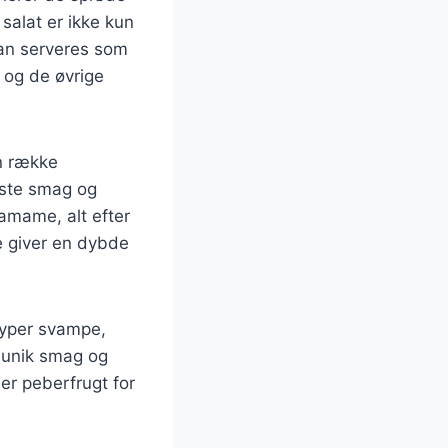
alat er ikke kun
 kan serveres som
 og de øvrige
n række
edste smag og
amame, alt efter
e giver en dybde
typer svampe,
n unik smag og
ler peberfrugt for