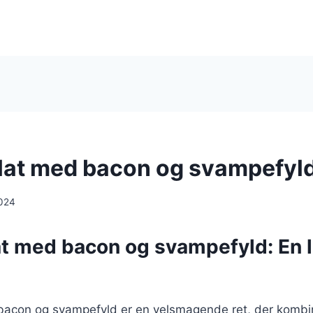
at med bacon og svampefyl
024
t med bacon og svampefyld: En 
acon og svampefyld er en velsmagende ret, der kombi