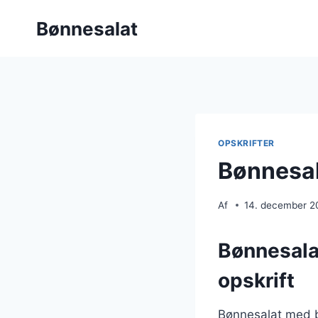
Fortsæt
Bønnesalat
til
indhold
OPSKRIFTER
Bønnesal
Af
14. december 2
Bønnesala
opskrift
Bønnesalat med b