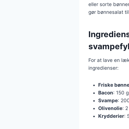
eller sorte bønne
gør bønnesalat til
Ingredien
svampefy
For at lave en l
ingredienser:
Friske bønn
Bacon
: 150 g
Svampe
: 20
Olivenolie
: 2
Krydderier
: 