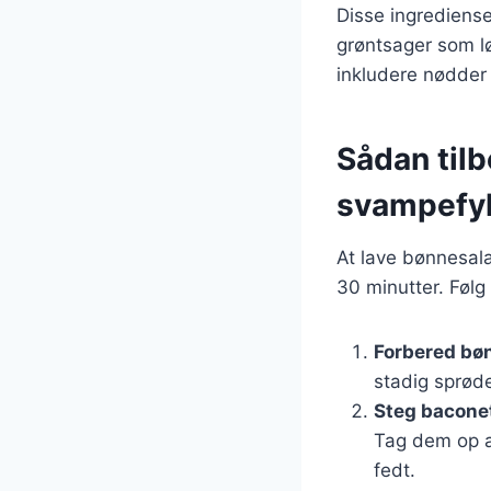
Disse ingrediense
grøntsager som lø
inkludere nødder e
Sådan til
svampefy
At lave bønnesal
30 minutter. Følg d
Forbered bø
stadig sprøde
Steg bacone
Tag dem op a
fedt.