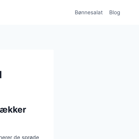
Bønnesalat
Blog
d
lækker
nerer de sprøde