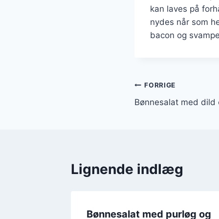
kan laves på forh
nydes når som he
bacon og svampefyl
Indlægsnavi
FORRIGE
Bønnesalat med dild
Lignende indlæg
n og
Bønnesalat med purløg og