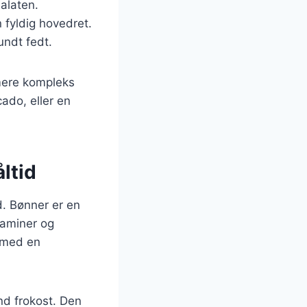
salaten.
en fyldig hovedret.
undt fedt.
mere kompleks
ado, eller en
ltid
. Bønner er en
taminer og
s med en
nd frokost. Den