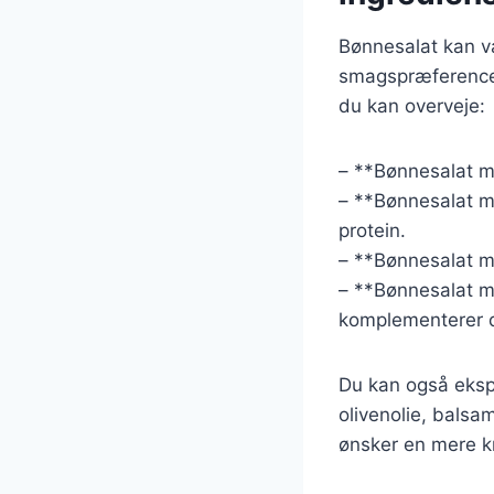
Bønnesalat kan va
smagspræferencer 
du kan overveje:
– **Bønnesalat me
– **Bønnesalat 
protein.
– **Bønnesalat me
– **Bønnesalat me
komplementerer d
Du kan også ekspe
olivenolie, balsa
ønsker en mere kry