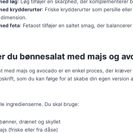
med løg
: Løg tilføjer en skarphed, der komplementerer 
med krydderurter
: Friske krydderurter som persille eller
 dimension.
med feta
: Fetaost tilføjer en saltet smag, der balancere
er du bønnesalat med majs og a
at med majs og avocado er en enkel proces, der kræver 
skrift, som du kan følge for at skabe din egen version 
le ingredienserne. Du skal bruge:
bønner, drænet og skyllet
js (friske eller fra dåse)