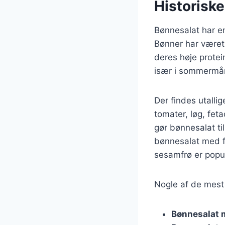
Historiske
Bønnesalat har en
Bønner har været 
deres høje prote
især i sommermån
Der findes utallig
tomater, løg, feta
gør bønnesalat ti
bønnesalat med f
sesamfrø er popu
Nogle af de mest 
Bønnesalat 