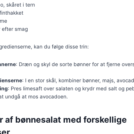
o, skåret i tern
 finthakket
lime
r efter smag
gredienserne, kan du følge disse trin:
nnerne
: Dræn og skyl de sorte bønner for at fjerne ove
dienserne
: I en stor skål, kombiner bønner, majs, avoca
ing
: Pres limesaft over salaten og krydr med salt og pe
r at undgå at mos avocadoen.
r af bønnesalat med forskellige
ser