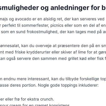
smuligheder og anledninger for 
ajs og avocado er en alsidig ret, der kan serveres ved 
r perfekt til sommerfester, picnics eller som en del af en
 som en sund frokostmulighed, der kan tages med på arb
bønnesalat, kan du overveje at præsentere den på en 
ynt med friske krydderurter eller skiver af lime for at gø
an også servere den sammen med grillet kød eller fisk 
en endnu mere interessant, kan du tilbyde forskellige to
asse deres portion. Nogle gode toppings inkluderer:
r eller frø for ekstra crunch.
 sour cream for en cremet konsistens.