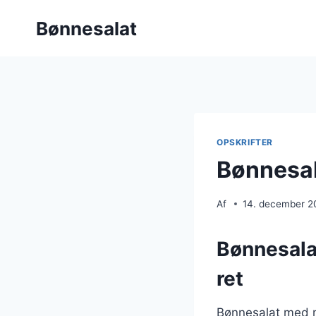
Fortsæt
Bønnesalat
til
indhold
OPSKRIFTER
Bønnesal
Af
14. december 2
Bønnesala
ret
Bønnesalat med m