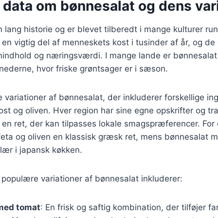
 data om bønnesalat og dens var
 lang historie og er blevet tilberedt i mange kulturer ru
en vigtig del af menneskets kost i tusinder af år, og de 
inindhold og næringsværdi. I mange lande er bønnesalat
ederne, hvor friske grøntsager er i sæson.
e variationer af bønnesalat, der inkluderer forskellige i
ost og oliven. Hver region har sine egne opskrifter og tra
l en ret, der kan tilpasses lokale smagspræferencer. For
eta og oliven en klassisk græsk ret, mens bønnesala
lær i japansk køkken.
populære variationer af bønnesalat inkluderer:
med tomat
: En frisk og saftig kombination, der tilføjer 