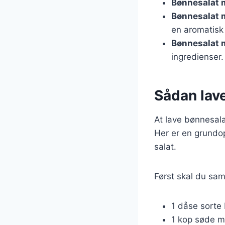
Bønnesalat 
Bønnesalat 
en aromatisk
Bønnesalat 
ingredienser.
Sådan lav
At lave bønnesal
Her er en grundop
salat.
Først skal du sam
1 dåse sorte 
1 kop søde ma