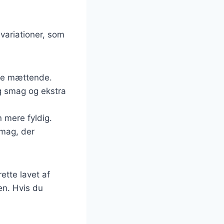
variationer, som
mere mættende.
 smag og ekstra
 mere fyldig.
smag, der
ette lavet af
en. Hvis du