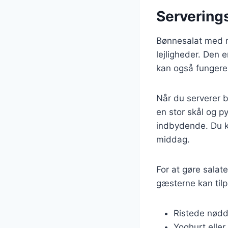
Servering
Bønnesalat med m
lejligheder. Den e
kan også fungere
Når du serverer 
en stor skål og p
indbydende. Du k
middag.
For at gøre salat
gæsterne kan tilp
Ristede nødde
Yoghurt eller