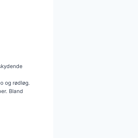
rskydende
do og rødløg.
ber. Bland