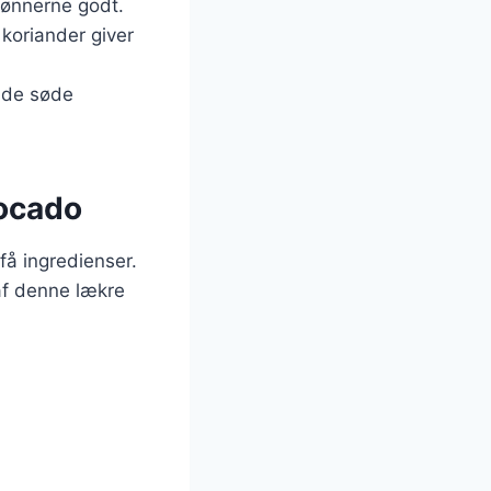
bønnerne godt.
 koriander giver
r de søde
vocado
få ingredienser.
af denne lækre