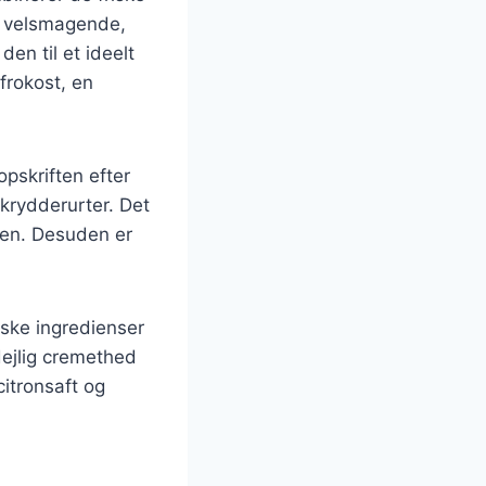
n velsmagende,
en til et ideelt
frokost, en
pskriften efter
 krydderurter. Det
ten. Desuden er
iske ingredienser
 dejlig cremethed
citronsaft og