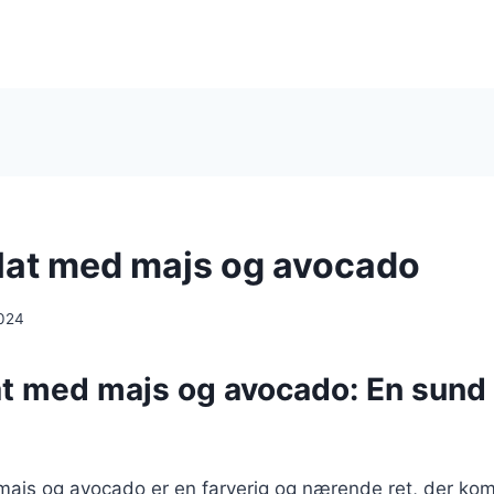
at med majs og avocado
024
t med majs og avocado: En sund
ajs og avocado er en farverig og nærende ret, der komb