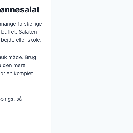
bønnesalat
mange forskellige
 buffet. Salaten
ejde eller skole.
smuk måde. Brug
re den mere
for en komplet
ppings, så