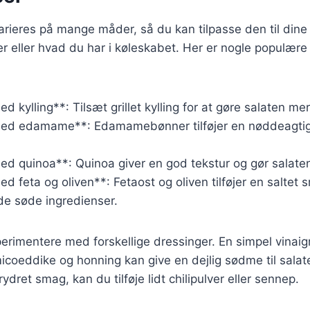
rieres på mange måder, så du kan tilpasse den til dine
eller hvad du har i køleskabet. Her er nogle populære 
d kylling**: Tilsæt grillet kylling for at gøre salaten 
med edamame**: Edamamebønner tilføjer en nøddeagtig
d quinoa**: Quinoa giver en god tekstur og gør salaten
d feta og oliven**: Fetaost og oliven tilføjer en saltet 
e søde ingredienser.
rimentere med forskellige dressinger. En simpel vinaigr
micoeddike og honning kan give en dejlig sødme til salat
dret smag, kan du tilføje lidt chilipulver eller sennep.