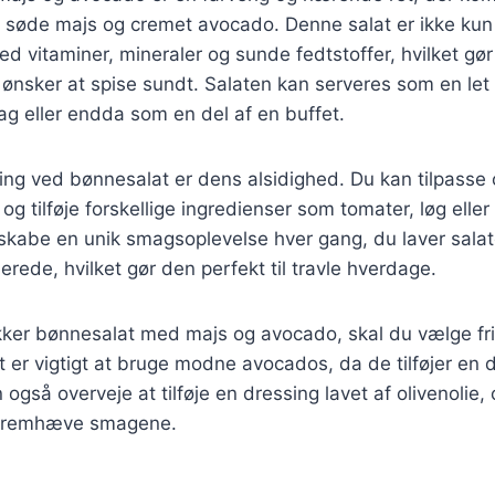
 søde majs og cremet avocado. Denne salat er ikke ku
d vitaminer, mineraler og sunde fedtstoffer, hvilket gør d
 ønsker at spise sundt. Salaten kan serveres som en let 
dag eller endda som en del af en buffet.
ing ved bønnesalat er dens alsidighed. Du kan tilpasse o
g tilføje forskellige ingredienser som tomater, løg eller
 skabe en unik smagsoplevelse hver gang, du laver sala
erede, hvilket gør den perfekt til travle hverdage.
ækker bønnesalat med majs og avocado, skal du vælge fr
Det er vigtigt at bruge modne avocados, da de tilføjer en
n også overveje at tilføje en dressing lavet af olivenolie, 
t fremhæve smagene.