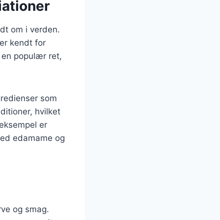
iationer
ndt om i verden.
er kendt for
 en populær ret,
ngredienser som
ditioner, hvilket
 eksempel er
t med edamame og
farve og smag.