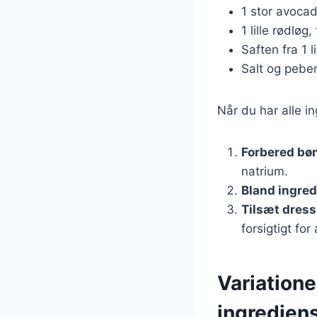
1 stor avocad
1 lille rødløg,
Saften fra 1 
Salt og pebe
Når du har alle in
Forbered bø
natrium.
Bland ingre
Tilsæt dress
forsigtigt fo
Variatione
ingredien