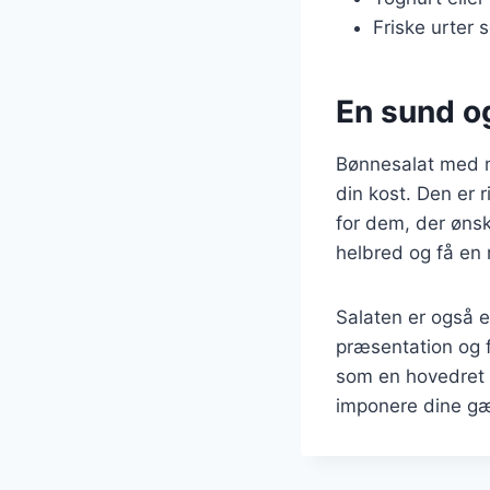
Friske urter 
En sund og
Bønnesalat med ma
din kost. Den er r
for dem, der ønsk
helbred og få en 
Salaten er også e
præsentation og f
som en hovedret e
imponere dine gæs