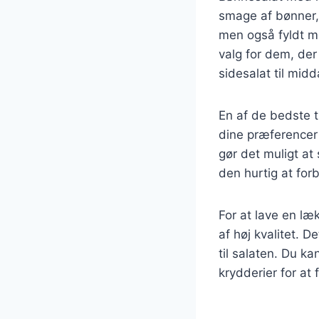
smage af bønner,
men også fyldt me
valg for dem, der
sidesalat til mid
En af de bedste t
dine præferencer o
gør det muligt at
den hurtig at forb
For at lave en l
af høj kvalitet. 
til salaten. Du ka
krydderier for a