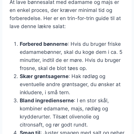
At lave bønnesalat med edamame og majs er
en enkel proces, der kræver minimal tid og
forberedelse. Her er en trin-for-trin guide til at
lave denne lækre salat:
Forbered bønnerne
: Hvis du bruger friske
edamamebønner, skal du koge dem i ca. 5
minutter, indtil de er møre. Hvis du bruger
frosne, skal de blot tøes op.
Skær grøntsagerne
: Hak rødløg og
eventuelle andre grøntsager, du ønsker at
inkludere, i små tern.
Bland ingredienserne
: I en stor skål,
kombiner edamame, majs, rødløg og
krydderurter. Tilsæt olivenolie og
citronsaft, og rør godt rundt.
Smag til
: Juster smagen med salt og peber