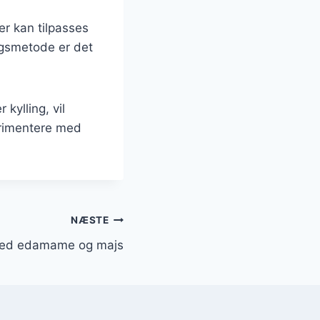
r kan tilpasses
ingsmetode er det
kylling, vil
erimentere med
NÆSTE
med edamame og majs