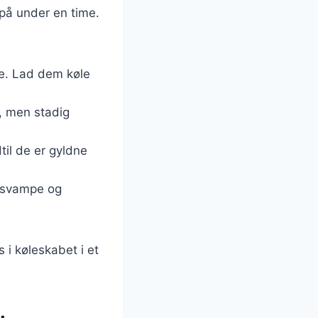
på under en time.
ne. Lad dem køle
e, men stadig
til de er gyldne
, svampe og
i køleskabet i et