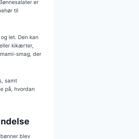
 Bønnesalater er
ehør til
og let. Den kan
ller kikærter,
n umami-smag, der
s, samt
 se på, hvordan
indelse
r bønner blev