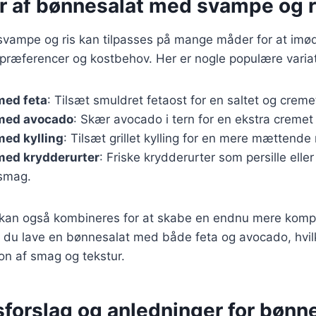
er af bønnesalat med svampe og r
svampe og ris kan tilpasses på mange måder for at i
præferencer og kostbehov. Her er nogle populære variat
med feta
: Tilsæt smuldret fetaost for en saltet og crem
med avocado
: Skær avocado i tern for en ekstra cremet
med kylling
: Tilsæt grillet kylling for en mere mættende 
med krydderurter
: Friske krydderurter som persille elle
 smag.
r kan også kombineres for at skabe en endnu mere komp
 du lave en bønnesalat med både feta og avocado, hvilk
on af smag og tekstur.
forslag og anledninger for bønn