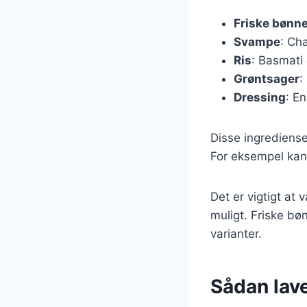
Friske bønn
Svampe
: Ch
Ris
: Basmati 
Grøntsager
:
Dressing
: En
Disse ingrediense
For eksempel kan 
Det er vigtigt at 
muligt. Friske b
varianter.
Sådan lav