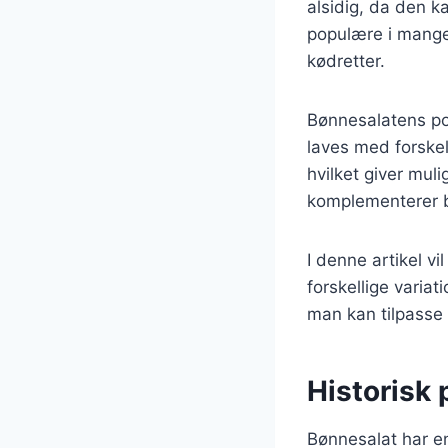
alsidig, da den k
populære i mange 
kødretter.
Bønnesalatens po
laves med forskel
hvilket giver mul
komplementerer b
I denne artikel v
forskellige varia
man kan tilpasse 
Historisk
Bønnesalat har en 