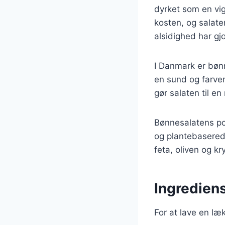
dyrket som en vigt
kosten, og salat
alsidighed har gj
I Danmark er bøn
en sund og farver
gør salaten til e
Bønnesalatens pop
og plantebaserede
feta, oliven og kr
Ingredien
For at lave en læ