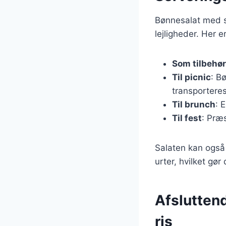
Bønnesalat med sv
lejligheder. Her e
Som tilbehør
Til picnic
: B
transportere
Til brunch
: 
Til fest
: Præs
Salaten kan også
urter, hvilket gør 
Afslutten
ris