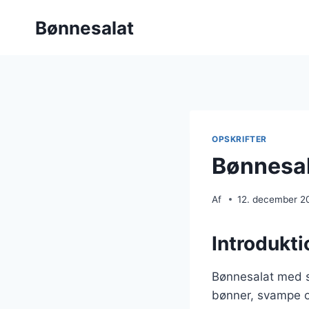
Fortsæt
Bønnesalat
til
indhold
OPSKRIFTER
Bønnesal
Af
12. december 2
Introdukti
Bønnesalat med s
bønner, svampe o