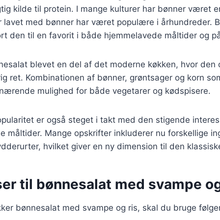
ig kilde til protein. I mange kulturer har bønner været en
er lavet med bønner har været populære i århundreder. 
ort den til en favorit i både hjemmelavede måltider og på
nesalat blevet en del af det moderne køkken, hvor den 
ig ret. Kombinationen af bønner, grøntsager og korn som 
n nærende mulighed for både vegetarer og kødspisere.
ularitet er også steget i takt med den stigende interes
 måltider. Mange opskrifter inkluderer nu forskellige i
ydderurter, hvilket giver en ny dimension til den klassis
ser til bønnesalat med svampe og
kker bønnesalat med svampe og ris, skal du bruge følge