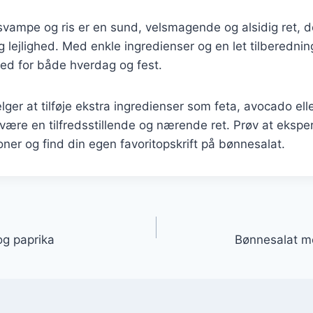
ampe og ris er en sund, velsmagende og alsidig ret, de
g lejlighed. Med enkle ingredienser og en let tilberedn
ed for både hverdag og fest.
r at tilføje ekstra ingredienser som feta, avocado eller 
 være en tilfredsstillende og nærende ret. Prøv at eksp
ioner og find din egen favoritopskrift på bønnesalat.
gation
og paprika
Bønnesalat 