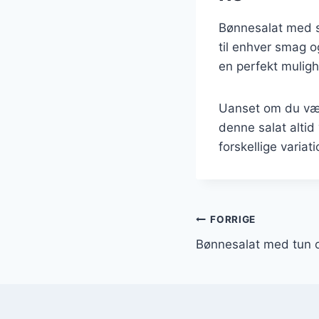
Bønnesalat med sv
til enhver smag o
en perfekt muligh
Uanset om du vælge
denne salat altid
forskellige variat
Indlægsnavi
FORRIGE
Bønnesalat med tun 