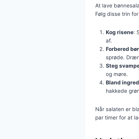
At lave bønnesala
Følg disse trin fo
Kog risene
: 
af.
Forbered bø
sprøde. Dræn
Steg svamp
og møre.
Bland ingre
hakkede grøn
Når salaten er bl
par timer for at 