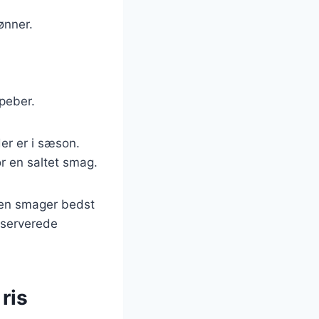
ønner.
 peber.
er er i sæson.
or en saltet smag.
laten smager bedst
nserverede
ris