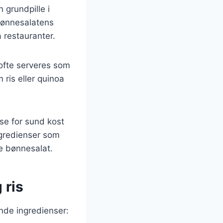
 grundpille i
Bønnesalatens
 restauranter.
ofte serveres som
ris eller quinoa
se for sund kost
ngredienser som
ke bønnesalat.
 ris
nde ingredienser: