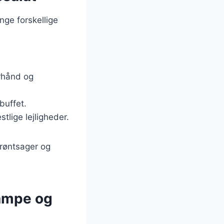
nge forskellige
orhånd og
buffet.
stlige lejligheder.
grøntsager og
ampe og