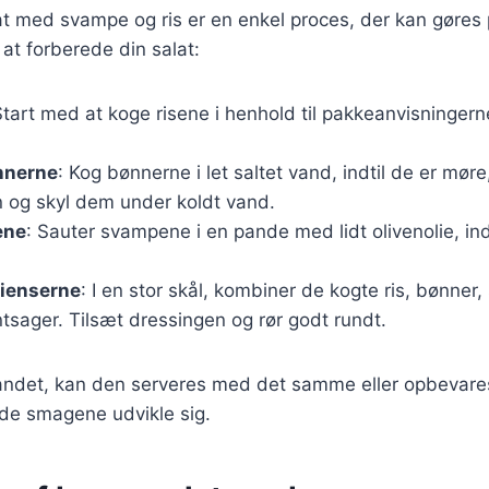
t med svampe og ris er en enkel proces, der kan gøres 
r at forberede din salat:
Start med at koge risene i henhold til pakkeanvisninger
nnerne
: Kog bønnerne i let saltet vand, indtil de er mør
 og skyl dem under koldt vand.
ene
: Sauter svampene i en pande med lidt olivenolie, ind
dienserne
: I en stor skål, kombiner de kogte ris, bønner
tsager. Tilsæt dressingen og rør godt rundt.
andet, kan den serveres med det samme eller opbevares 
lade smagene udvikle sig.