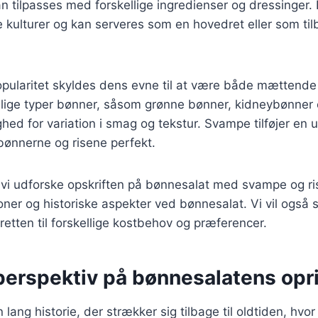
an tilpasses med forskellige ingredienser og dressinger.
kulturer og kan serveres som en hovedret eller som tilb
pularitet skyldes dens evne til at være både mættende 
lige typer bønner, såsom grønne bønner, kidneybønner e
ighed for variation i smag og tekstur. Svampe tilføjer e
ønnerne og risene perfekt.
il vi udforske opskriften på bønnesalat med svampe og ri
tioner og historiske aspekter ved bønnesalat. Vi vil også
retten til forskellige kostbehov og præferencer.
 perspektiv på bønnesalatens opr
lang historie, der strækker sig tilbage til oldtiden, hvo