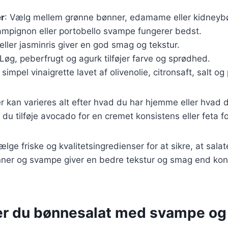
er
: Vælg mellem grønne bønner, edamame eller kidneyb
ampignon eller portobello svampe fungerer bedst.
eller jasminris giver en god smag og tekstur.
 Løg, peberfrugt og agurk tilføjer farve og sprødhed.
 simpel vinaigrette lavet af olivenolie, citronsaft, salt og
r kan varieres alt efter hvad du har hjemme eller hvad d
du tilføje avocado for en cremet konsistens eller feta f
vælge friske og kvalitetsingredienser for at sikre, at sa
ønner og svampe giver en bedre tekstur og smag end ko
er du bønnesalat med svampe og 