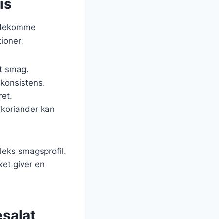
is
mødekomme
ioner:
et smag.
 konsistens.
ret.
r koriander kan
leks smagsprofil.
et giver en
esalat