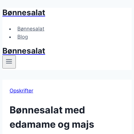
Bønnesalat
Fortsæt
til
indhold
Bønnesalat
Blog
Bønnesalat
Opskrifter
Bønnesalat med
edamame og majs