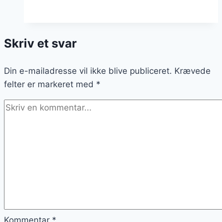
til
picnic
i
Skriv et svar
parken
Din e-mailadresse vil ikke blive publiceret.
Krævede
felter er markeret med
*
Kommentar
*