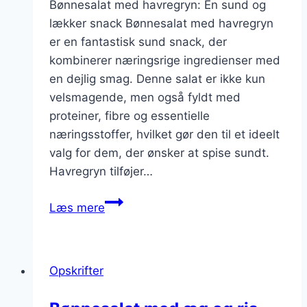
Bønnesalat med havregryn: En sund og
lækker snack Bønnesalat med havregryn
er en fantastisk sund snack, der
kombinerer næringsrige ingredienser med
en dejlig smag. Denne salat er ikke kun
velsmagende, men også fyldt med
proteiner, fibre og essentielle
næringsstoffer, hvilket gør den til et ideelt
valg for dem, der ønsker at spise sundt.
Havregryn tilføjer…
Bønnesalat
Læs mere
med
havregryn
til
Opskrifter
sund
snacks