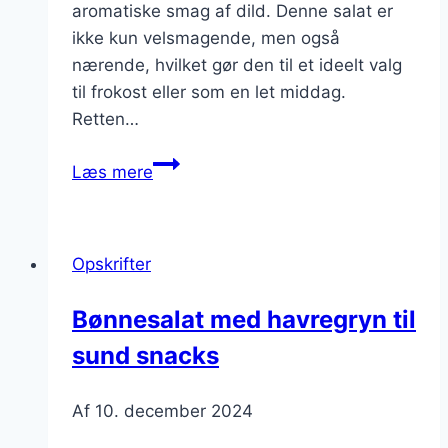
aromatiske smag af dild. Denne salat er
ikke kun velsmagende, men også
nærende, hvilket gør den til et ideelt valg
til frokost eller som en let middag.
Retten…
Bønnesalat
Læs mere
med
kylling
og
Opskrifter
dild
Bønnesalat med havregryn til
sund snacks
Af
10. december 2024