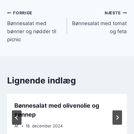
Indlægsnavigation
FORRIGE
NÆSTE
Bønnesalat med
Bønnesalat med tomat
bønner og nødder til
og feta
picnic
Lignende indlæg
Bønnesalat med olivenolie og
sennep
Af
18. december 2024