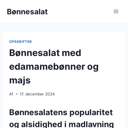
Fortsæt
Bønnesalat
til
indhold
OPSKRIFTER
Bønnesalat med
edamamebønner og
majs
Af
17. december 2024
Bønnesalatens popularitet
og alsidighed i madlavning