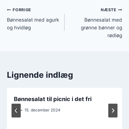
Indlægsnavigation
FORRIGE
NÆSTE
Bønnesalat med agurk
Bønnesalat med
og hvidløg
grønne bønner og
rødløg
Lignende indlæg
Bønnesalat til picnic i det fri
Af
15. december 2024