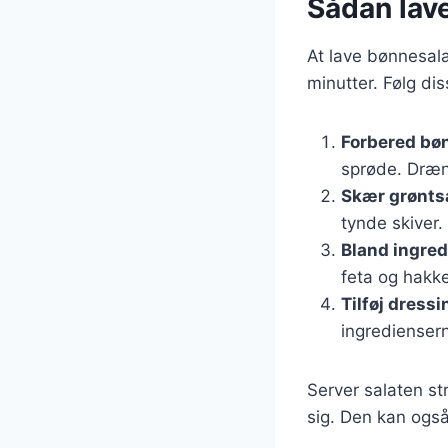
Sådan lav
At lave bønnesal
minutter. Følg dis
Forbered bø
sprøde. Dræn 
Skær grønts
tynde skiver.
Bland ingre
feta og hakk
Tilføj dressi
ingredienser
Server salaten st
sig. Den kan også