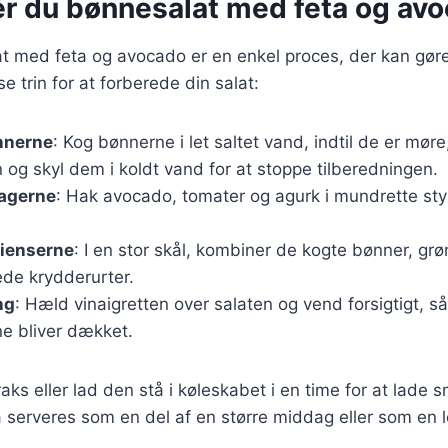
er du bønnesalat med feta og av
at med feta og avocado er en enkel proces, der kan gør
se trin for at forberede din salat:
nnerne
: Kog bønnerne i let saltet vand, indtil de er mør
og skyl dem i koldt vand for at stoppe tilberedningen.
agerne
: Hak avocado, tomater og agurk i mundrette styk
dienserne
: I en stor skål, kombiner de kogte bønner, gr
ede krydderurter.
ng
: Hæld vinaigretten over salaten og vend forsigtigt, så
ne bliver dækket.
raks eller lad den stå i køleskabet i en time for at lade
 serveres som en del af en større middag eller som en le