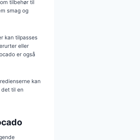
om tilbehør til
lem smag og
er kan tilpasses
rurter eller
vocado er også
gredienserne kan
det til en
vocado
lgende