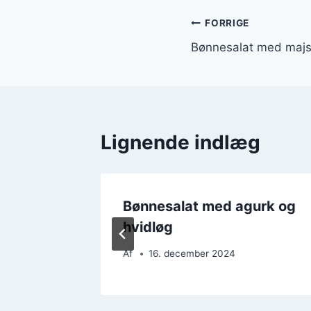
Indlægsnavi
FORRIGE
Bønnesalat med majs
Lignende indlæg
ling og
Bønnesalat med agurk og
hvidløg
Af
16. december 2024