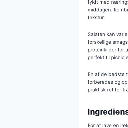
fyldt med næringsst
middagen. Kombin
tekstur.
Salaten kan varie
forskellige smagsp
proteinkilder fo
perfekt til picnic
En af de bedste t
forberedes og opbe
praktisk ret for t
Ingrediens
For at lave en l