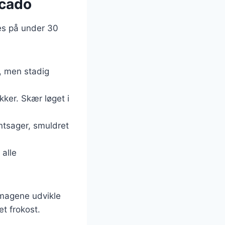
ocado
es på under 30
e, men stadig
ker. Skær løget i
øntsager, smuldret
 alle
 smagene udvikle
t frokost.