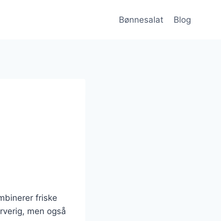
Bønnesalat
Blog
binerer friske
arverig, men også