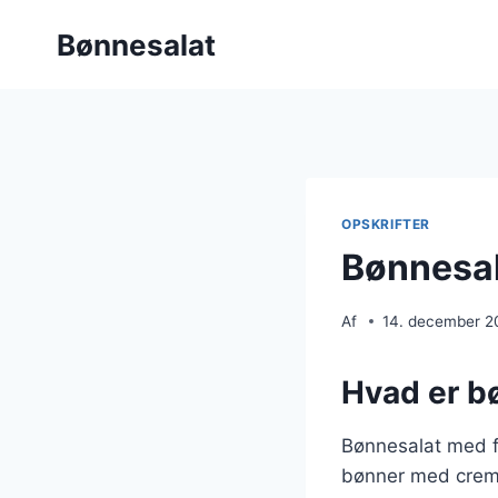
Fortsæt
Bønnesalat
til
indhold
OPSKRIFTER
Bønnesal
Af
14. december 2
Hvad er b
Bønnesalat med f
bønner med creme