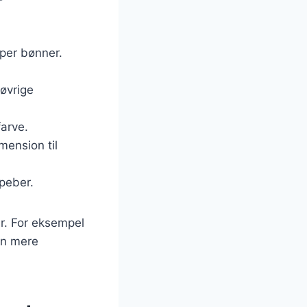
per bønner.
øvrige
farve.
imension til
 peber.
er. For eksempel
 en mere