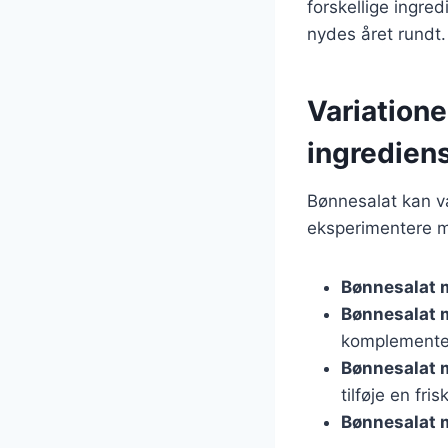
forskellige ingred
nydes året rundt.
Variatione
ingredien
Bønnesalat kan var
eksperimentere m
Bønnesalat 
Bønnesalat 
komplemente
Bønnesalat 
tilføje en fris
Bønnesalat 