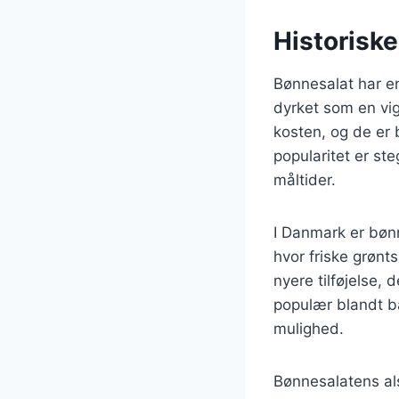
Historisk
Bønnesalat har en 
dyrket som en vigt
kosten, og de er b
popularitet er st
måltider.
I Danmark er bøn
hvor friske grøn
nyere tilføjelse,
populær blandt bå
mulighed.
Bønnesalatens als