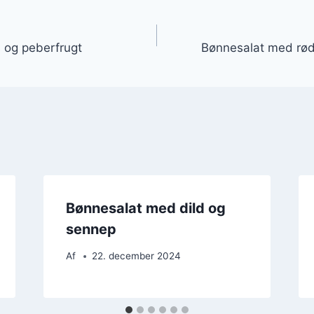
gation
 og peberfrugt
Bønnesalat med rød
Bønnesalat med dild og
sennep
Af
22. december 2024