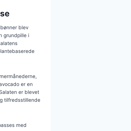
lse
r bønner blev
 grundpille i
salatens
 plantebaserede
ommermånederne,
 avocado er en
Salaten er blevet
tilfredsstillende
ilpasses med