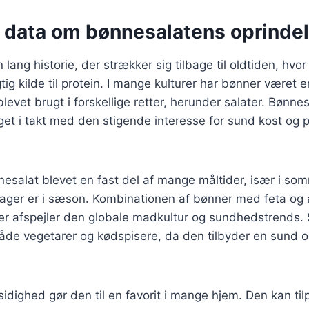
e data om bønnesalatens oprinde
lang historie, der strækker sig tilbage til oldtiden, hvo
ig kilde til protein. I mange kulturer har bønner været en
levet brugt i forskellige retter, herunder salater. Bønne
eget i takt med den stigende interesse for sund kost og
nesalat blevet en fast del af mange måltider, især i s
tsager er i sæson. Kombinationen af bønner med feta og
 der afspejler den globale madkultur og sundhedstrends. 
de vegetarer og kødspisere, da den tilbyder en sund og 
idighed gør den til en favorit i mange hjem. Den kan t