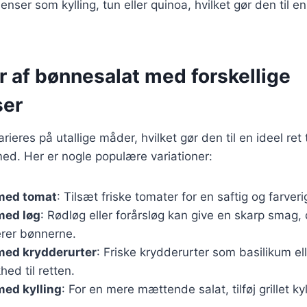
ienser som kylling, tun eller quinoa, hvilket gør den til en
r af bønnesalat med forskellige
ser
ieres på utallige måder, hvilket gør den til en ideel ret t
ed. Her er nogle populære variationer:
med tomat
: Tilsæt friske tomater for en saftig og farveri
med løg
: Rødløg eller forårsløg kan give en skarp smag,
rer bønnerne.
med krydderurter
: Friske krydderurter som basilikum el
khed til retten.
med kylling
: For en mere mættende salat, tilføj grillet kyl