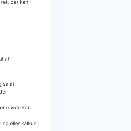
 ret, der kan
il at
g salat.
 der
ler mynte kan
ling eller kalkun.