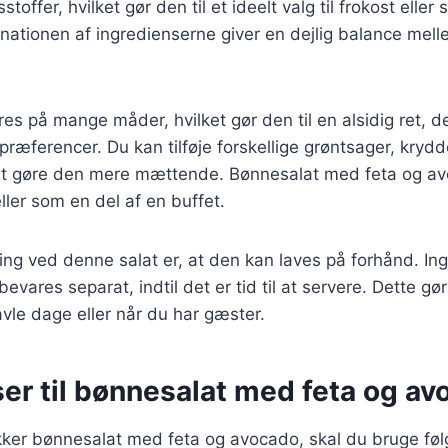
offer, hvilket gør den til et ideelt valg til frokost eller s
ationen af ingredienserne giver en dejlig balance mel
res på mange måder, hvilket gør den til en alsidig ret, d
ræferencer. Du kan tilføje forskellige grøntsager, krydde
r at gøre den mere mættende. Bønnesalat med feta og a
 eller som en del af en buffet.
ing ved denne salat er, at den kan laves på forhånd. In
vares separat, indtil det er tid til at servere. Dette gør 
ravle dage eller når du har gæster.
er til bønnesalat med feta og a
ækker bønnesalat med feta og avocado, skal du bruge fø