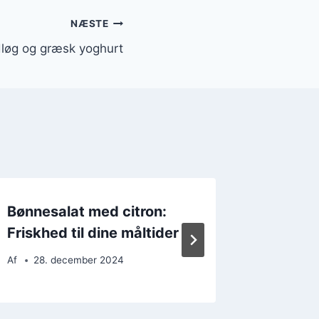
NÆSTE
løg og græsk yoghurt
Bønnesalat med citron:
Bønnes
Friskhed til dine måltider
krydder
Af
28. december 2024
Af
18. 