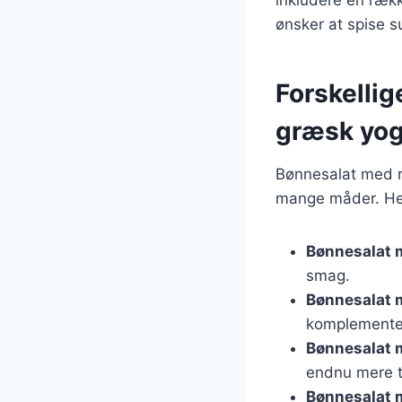
ønsker at spise 
Forskellig
græsk yog
Bønnesalat med r
mange måder. Her
Bønnesalat 
smag.
Bønnesalat 
komplemente
Bønnesalat 
endnu mere ti
Bønnesalat