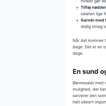
hvilket gør de
Tilføj nødder
salaten lige f
Garnér med f
dejlig smag og
Når det kommer ti
dage. Det er en id
dage.
En sund og
Bønnesalat med r
mulighed, der ka
serverer den som 
helt sikkert impo