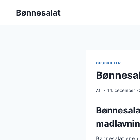
Fortsæt
Bønnesalat
til
indhold
OPSKRIFTER
Bønnesal
Af
14. december 2
Bønnesalat
madlavni
Bønnesalat er en 