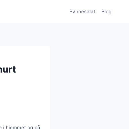
Bønnesalat
Blog
hurt
de i hjemmet og på