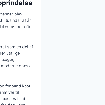
oprindelse
r bønner blev
 i tusinder af år
 blev bønner ofte
eret som en del af
der utallige
ntsager,
t i moderne dansk
se for sund kost
ativer til
lpasses til at
t for dem, der