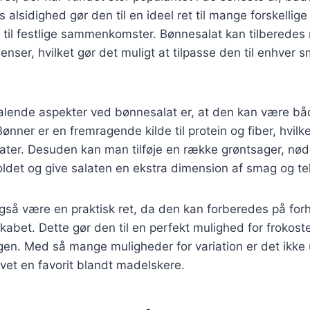
 alsidighed gør den til en ideel ret til mange forskellige
 til festlige sammenkomster. Bønnesalat kan tilberede
ienser, hvilket gør det muligt at tilpasse den til enhver 
ltalende aspekter ved bønnesalat er, at den kan være b
 Bønner er en fremragende kilde til protein og fiber, hvilk
ater. Desuden kan man tilføje en række grøntsager, nødd
ldet og give salaten en ekstra dimension af smag og te
gså være en praktisk ret, da den kan forberedes på for
kabet. Dette gør den til en perfekt mulighed for frokoste
agen. Med så mange muligheder for variation er det ikke u
vet en favorit blandt madelskere.