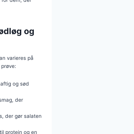
rødløg og
an varieres på
 prøve:
saftig og sød
 smag, der
s, der gør salaten
il protein og en