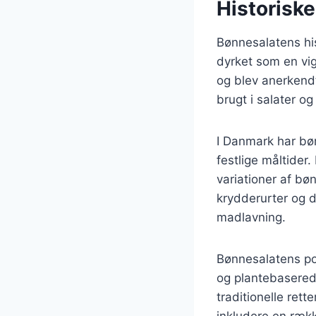
Historisk
Bønnesalatens hist
dyrket som en vig
og blev anerkend
brugt i salater o
I Danmark har bøn
festlige måltider.
variationer af bø
krydderurter og d
madlavning.
Bønnesalatens pop
og plantebaserede
traditionelle rett
inkludere en række