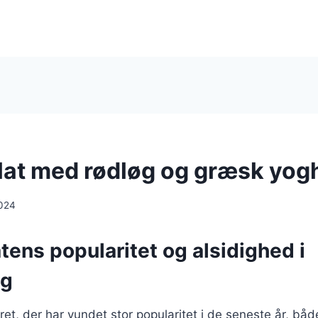
at med rødløg og græsk yog
024
ens popularitet og alsidighed i
ng
ret, der har vundet stor popularitet i de seneste år, bå