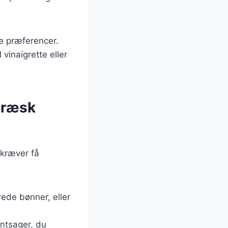
ge præferencer.
vinaigrette eller
græsk
 kræver få
rede bønner, eller
øntsager, du