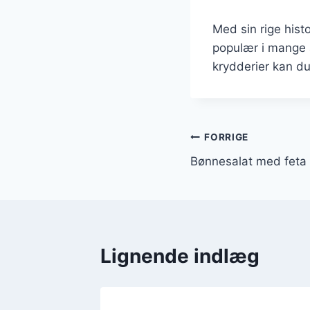
Med sin rige hist
populær i mange 
krydderier kan du
Indlægsnavi
FORRIGE
Bønnesalat med feta
Lignende indlæg