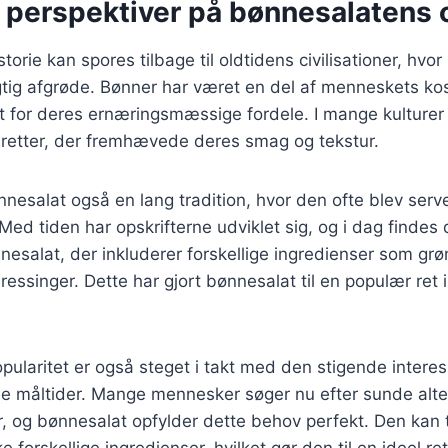
e perspektiver på bønnesalatens 
orie kan spores tilbage til oldtidens civilisationer, hvo
tig afgrøde. Bønner har været en del af menneskets kost
t for deres ernæringsmæssige fordele. I mange kulturer
g retter, der fremhævede deres smag og tekstur.
nesalat også en lang tradition, hvor den ofte blev serv
 Med tiden har opskrifterne udviklet sig, og i dag findes 
nnesalat, der inkluderer forskellige ingredienser som grø
ressinger. Dette har gjort bønnesalat til en populær re
ularitet er også steget i takt med den stigende interes
 måltider. Mange mennesker søger nu efter sunde altern
er, og bønnesalat opfylder dette behov perfekt. Den kan ti
 forskellige ingredienser, hvilket gør den til en ideel re