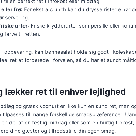
t til en perfekt ret til frokost eller middag.
 eller frø
: For ekstra crunch kan du drysse ristede nødde
ør servering.
riske urter
: Friske krydderurter som persille eller korian
 farve til retten.
l opbevaring, kan bønnesalat holde sig godt i køleskabet 
eel ret at forberede i forvejen, så du har et sundt måltid 
 lækker ret til enhver lejlighed
ødløg og græsk yoghurt er ikke kun en sund ret, men og
n tilpasses til mange forskellige smagspræferencer. Ua
en del af en festlig middag eller som en hurtig frokost, 
nere dine gæster og tilfredsstille din egen smag.