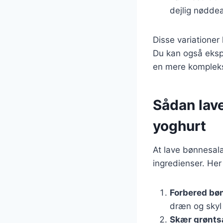
dejlig nødde
Disse variationer
Du kan også ekspe
en mere kompleks
Sådan lav
yoghurt
At lave bønnesal
ingredienser. Her
Forbered bø
dræn og skyl
Skær grønts