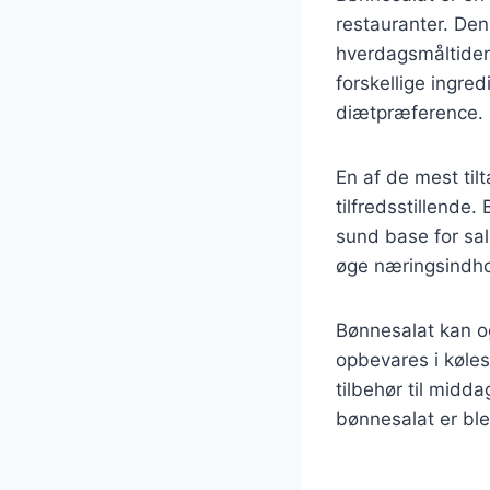
restauranter. Dens
hverdagsmåltider
forskellige ingred
diætpræference.
En af de mest ti
tilfredsstillende.
sund base for sal
øge næringsindho
Bønnesalat kan o
opbevares i køles
tilbehør til midd
bønnesalat er ble