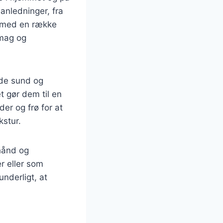
 anledninger, fra
s med en række
smag og
åde sund og
et gør dem til en
er og frø for at
kstur.
hånd og
r eller som
nderligt, at