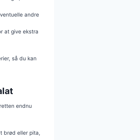
eventuelle andre
or at give ekstra
rier, så du kan
alat
 retten endnu
brød eller pita,