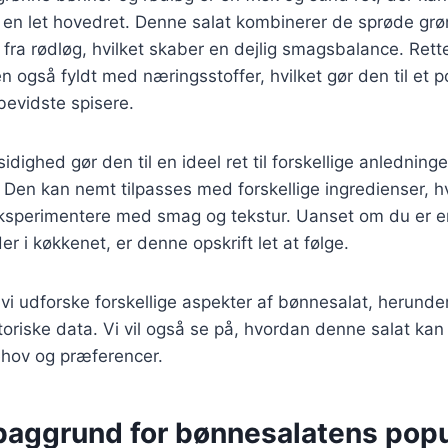
om en let hovedret. Denne salat kombinerer de sprøde g
ra rødløg, hvilket skaber en dejlig smagsbalance. Rette
også fyldt med næringsstoffer, hvilket gør den til et p
evidste spisere.
dighed gør den til en ideel ret til forskellige anledninger,
 Den kan nemt tilpasses med forskellige ingredienser, hv
eksperimentere med smag og tekstur. Uanset om du er e
r i køkkenet, er denne opskrift let at følge.
l vi udforske forskellige aspekter af bønnesalat, herunder
toriske data. Vi vil også se på, hvordan denne salat kan t
ehov og præferencer.
 baggrund for bønnesalatens popu