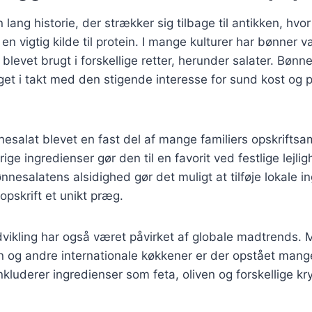
lang historie, der strækker sig tilbage til antikken, hvo
en vigtig kilde til protein. I mange kulturer har bønner 
 blevet brugt i forskellige retter, herunder salater. Bønn
eget i takt med den stigende interesse for sund kost og
esalat blevet en fast del af mange familiers opskriftsam
ge ingredienser gør den til en favorit ved festlige lejli
nesalatens alsidighed gør det muligt at tilføje lokale i
 opskrift et unikt præg.
ikling har også været påvirket af globale madtrends. M
 og andre internationale køkkener er der opstået mange
nkluderer ingredienser som feta, oliven og forskellige kr