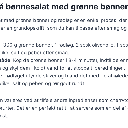
på bønnesalat med grønne bønner
at med grønne bønner og rødløg er en enkel proces, der
 er en grundopskrift, som du kan tilpasse efter smag og
:
300 g grønne bønner, 1 rødløg, 2 spsk olivenolie, 1 sp
ike, salt og peber efter smag.
åde:
Kog de grønne bønner i 3-4 minutter, indtil de er
og skyl dem i koldt vand for at stoppe tilberedningen.
r rødløget i tynde skiver og bland det med de afkølede
ddike, salt og peber, og rør godt rundt.
n varieres ved at tilføje andre ingredienser som cherryt
erurter. Det er en perfekt ret til at servere som en del af 
ost.