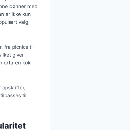
rønne bønner med
n er ikke kun
opulært valg
 fra picnics til
ilket giver
n erfaren kok
 opskrifter,
ilpasses til
laritet