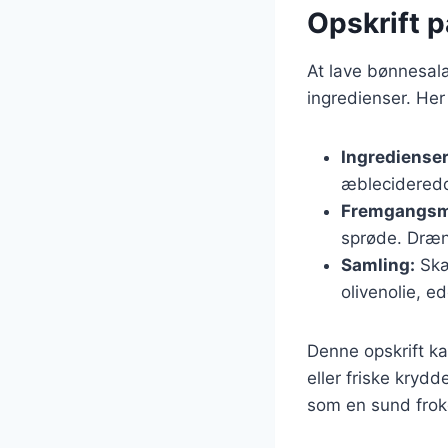
Opskrift 
At lave bønnesal
ingredienser. Her
Ingredienser
æblecideredd
Fremgangsm
sprøde. Dræn 
Samling:
Skæ
olivenolie, e
Denne opskrift ka
eller friske krydd
som en sund frok