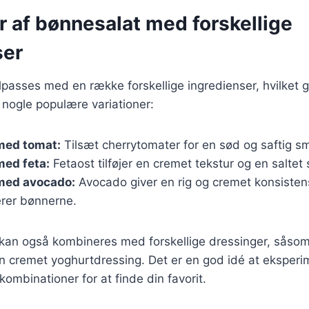
r af bønnesalat med forskellige
ser
lpasses med en række forskellige ingredienser, hvilket g
r nogle populære variationer:
med tomat:
Tilsæt cherrytomater for en sød og saftig s
med feta:
Fetaost tilføjer en cremet tekstur og en saltet
med avocado:
Avocado giver en rig og cremet konsisten
rer bønnerne.
r kan også kombineres med forskellige dressinger, såso
 en cremet yoghurtdressing. Det er en god idé at ekspe
kombinationer for at finde din favorit.