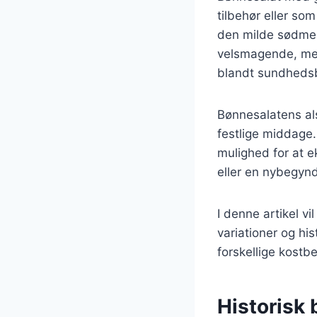
tilbehør eller s
den milde sødme f
velsmagende, men 
blandt sundhedsb
Bønnesalatens alsi
festlige middage.
mulighed for at 
eller en nybegynde
I denne artikel vi
variationer og his
forskellige kostb
Historisk