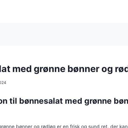
at med grønne bønner og rø
024
ion til bønnesalat med grønne bø
rønne bønner og rødløg er en frisk og sund ret, der ka