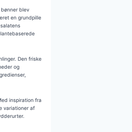
r bønner blev
været en grundpille
esalatens
 plantebaserede
linger. Den friske
gheder og
ngredienser,
ed inspiration fra
 variationer af
ydderurter.