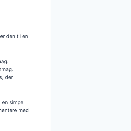
ør den til en
mag.
 smag.
s, der
m en simpel
rimentere med