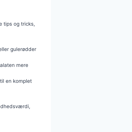
tips og tricks,
ller gulerødder
 salaten mere
 til en komplet
undhedsværdi,