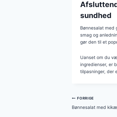
Afslutten
sundhed
Bønnesalat med gr
smag og anlednin
gør den til et p
Uanset om du vælg
ingredienser, er 
tilpasninger, der
Indlægsnavi
FORRIGE
Bønnesalat med kikær