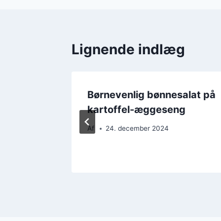
Lignende indlæg
idløg
Børnevenlig bønnesalat på
kartoffel-æggeseng
Af
24. december 2024