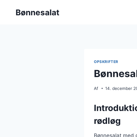
Fortsæt
Bønnesalat
til
indhold
OPSKRIFTER
Bønnesal
Af
14. december 2
Introdukt
rødløg
Bønnesalat med g