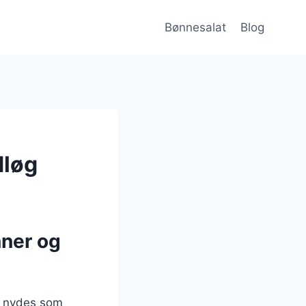
Bønnesalat
Blog
dløg
nner og
n nydes som