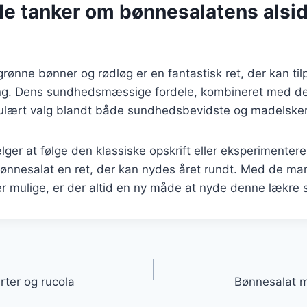
de tanker om bønnesalatens alsi
ønne bønner og rødløg er en fantastisk ret, der kan tilp
g. Dens sundhedsmæssige fordele, kombineret med de
opulært valg blandt både sundhedsbevidste og madelske
er at følge den klassiske opskrift eller eksperimentere
bønnesalat en ret, der kan nydes året rundt. Med de ma
 er mulige, er der altid en ny måde at nyde denne lækre s
gation
ter og rucola
Bønnesalat 