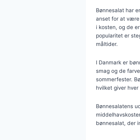
Bønnesalat har en 
anset for at være 
i kosten, og de er
popularitet er st
måltider.
I Danmark er bønn
smag og de farveri
sommerfester. Bøn
hvilket giver hver
Bønnesalatens udv
middelhavskosten
bønnesalat, der i