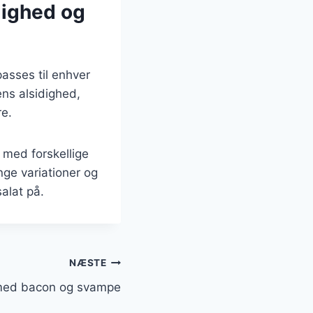
dighed og
asses til enhver
ns alsidighed,
re.
 med forskellige
nge variationer og
alat på.
NÆSTE
med bacon og svampe