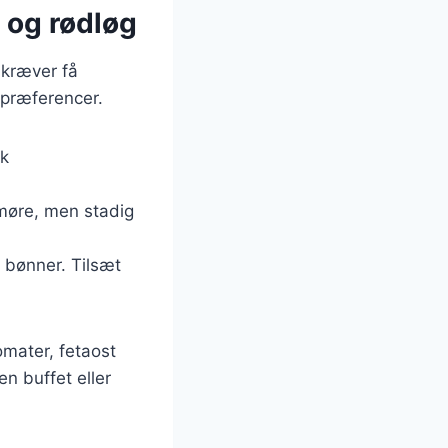
 og rødløg
 kræver få
 præferencer.
sk
 møre, men stadig
 bønner. Tilsæt
omater, fetaost
en buffet eller