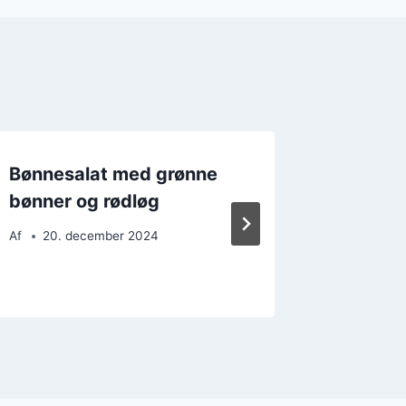
Bønnesalat med grønne
Bønnesa
bønner og rødløg
grønne
Af
20. december 2024
Af
26. 