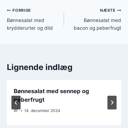
Indlægsnavigation
FORRIGE
NÆSTE
Bønnesalat med
Bønnesalat med
krydderurter og dild
bacon og peberfrugt
Lignende indlæg
Bønnesalat med sennep og
peberfrugt
Af
14. december 2024