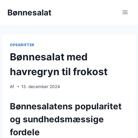
Fortsæt
Bønnesalat
til
indhold
OPSKRIFTER
Bønnesalat med
havregryn til frokost
Af
13. december 2024
Bønnesalatens popularitet
og sundhedsmæssige
fordele