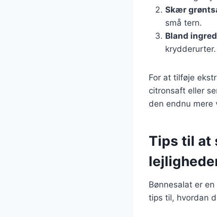
Skær grønts
små tern.
Bland ingre
krydderurter.
For at tilføje ek
citronsaft eller 
den endnu mere 
Tips til at
lejlighede
Bønnesalat er en a
tips til, hvorda