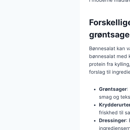
Forskellig
grøntsage
Bønnesalat kan va
bønnesalat med k
protein fra kylli
forslag til ingredi
Grøntsager
:
smag og teks
Krydderurte
friskhed til s
Dressinger
:
ingrediense