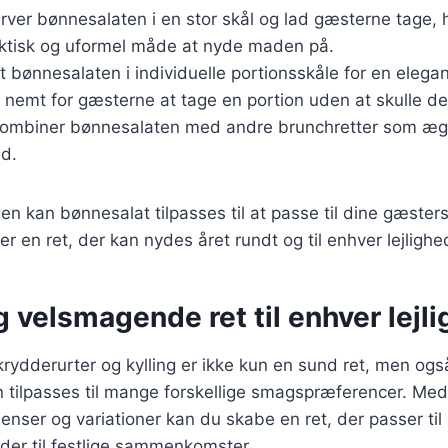
erver bønnesalaten i en stor skål og lad gæsterne tage,
aktisk og uformel måde at nyde maden på.
t bønnesalaten i individuelle portionsskåle for en elega
 nemt for gæsterne at tage en portion uden at skulle de
Kombiner bønnesalaten med andre brunchretter som æg 
id.
n kan bønnesalat tilpasses til at passe til dine gæste
r en ret, der kan nydes året rundt og til enhver lejlighe
 velsmagende ret til enhver lejl
ydderurter og kylling er ikke kun en sund ret, men også
n tilpasses til mange forskellige smagspræferencer. Me
ienser og variationer kan du skabe en ret, der passer til 
der til festlige sammenkomster.