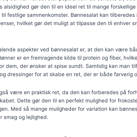
 alsidighed gør den til en ideel ret til mange forskellige
 til festlige sammenkomster. Bønnesalat kan tilberede
ienser, hvilket gør det muligt at tilpasse den til enhver 
ltalende aspekter ved bønnesalat er, at den kan være b
 Bønner er en fremragende kilde til protein og fiber, hvilk
for dem, der ønsker at spise sundt. Samtidig kan man tilf
 og dressinger for at skabe en ret, der er både farverig
gså være en praktisk ret, da den kan forberedes på for
kabet. Dette gør den til en perfekt mulighed for frokoste
agen. Med så mange muligheder for variation kan bønnesal
er smag og lejlighed.