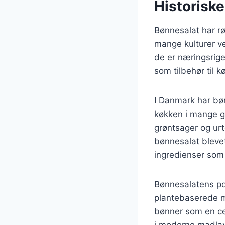
Historisk
Bønnesalat har rød
mange kulturer v
de er næringsrige
som tilbehør til k
I Danmark har bøn
køkken i mange ge
grøntsager og urte
bønnesalat blevet
ingredienser som k
Bønnesalatens pop
plantebaserede må
bønner som en cen
i moderne madlav