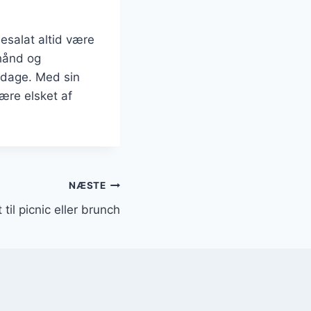
nesalat altid være
rhånd og
e dage. Med sin
være elsket af
NÆSTE
til picnic eller brunch