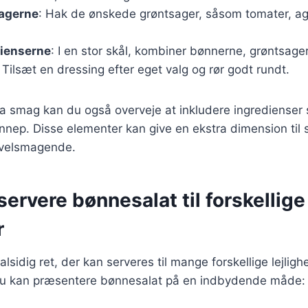
agerne
: Hak de ønskede grøntsager, såsom tomater, agu
dienserne
: I en stor skål, kombiner bønnerne, grøntsage
 Tilsæt en dressing efter eget valg og rør godt rundt.
stra smag kan du også overveje at inkludere ingredienser
sennep. Disse elementer kan give en ekstra dimension til 
velsmagende.
 servere bønnesalat til forskellige
r
lsidig ret, der kan serveres til mange forskellige lejligh
n du kan præsentere bønnesalat på en indbydende måde: