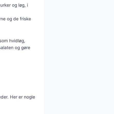
rker og løg, i
rne og de friske
 som hvidløg,
salaten og gøre
eder. Her er nogle