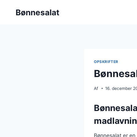
Fortsæt
Bønnesalat
til
indhold
OPSKRIFTER
Bønnesal
Af
16. december 2
Bønnesalat
madlavni
Bønnesalat er en 