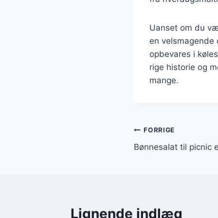
Uanset om du vælge
en velsmagende o
opbevares i køles
rige historie og m
mange.
Indlægsnavi
FORRIGE
Bønnesalat til picnic 
Lignende indlæg