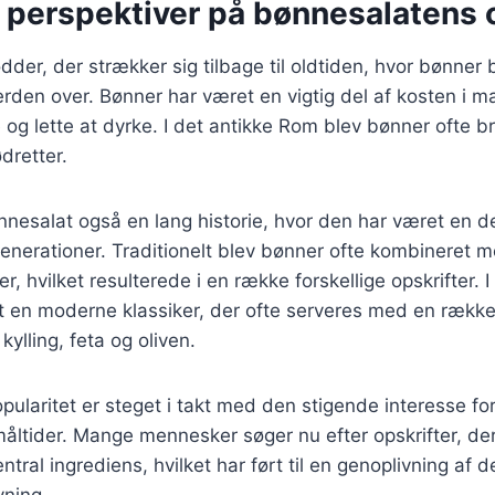
e perspektiver på bønnesalatens 
der, der strækker sig tilbage til oldtiden, hvor bønner b
erden over. Bønner har været en vigtig del af kosten i 
 og lette at dyrke. I det antikke Rom blev bønner ofte br
ødretter.
nesalat også en lang historie, hvor den har været en d
nerationer. Traditionelt blev bønner ofte kombineret m
r, hvilket resulterede i en række forskellige opskrifter. I
 en moderne klassiker, der ofte serveres med en række 
ylling, feta og oliven.
ularitet er steget i takt med den stigende interesse fo
ltider. Mange mennesker søger nu efter opskrifter, der
tral ingrediens, hvilket har ført til en genoplivning af d
ning.