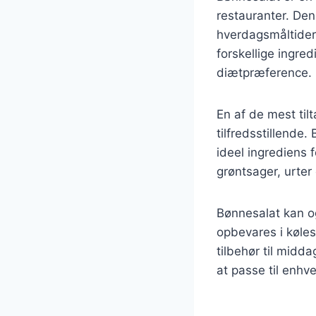
restauranter. Dens
hverdagsmåltider
forskellige ingred
diætpræference.
En af de mest ti
tilfredsstillende.
ideel ingrediens 
grøntsager, urter
Bønnesalat kan o
opbevares i køles
tilbehør til midd
at passe til enhv