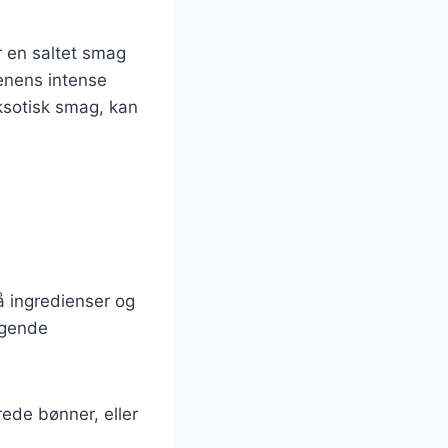
r en saltet smag
venens intense
sotisk smag, kan
å ingredienser og
agende
rede bønner, eller