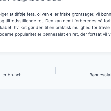
r at tilføje feta, oliven eller friske grøntsager, vil bøn
g tilfredsstillende ret. Den kan nemt forberedes på fo
kabet, hvilket gør den til en praktisk mulighed for travl
oderne popularitet er bønnesalat en ret, der fortsat vil 
gation
eller brunch
Bønnesalat 