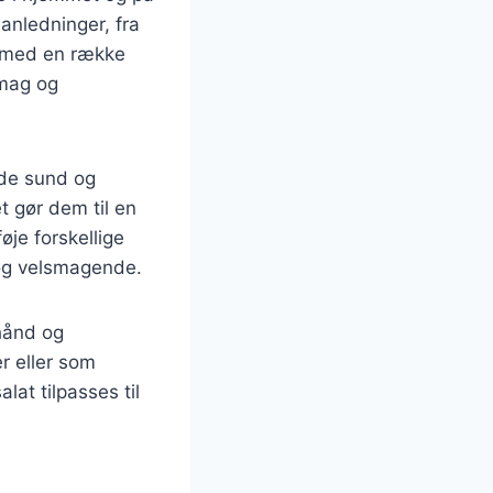
 anledninger, fra
s med en række
smag og
åde sund og
et gør dem til en
øje forskellige
 og velsmagende.
hånd og
r eller som
at tilpasses til