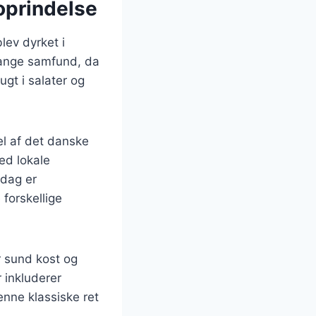
oprindelse
lev dyrket i
mange samfund, da
ugt i salater og
el af det danske
ed lokale
 dag er
forskellige
r sund kost og
 inkluderer
enne klassiske ret