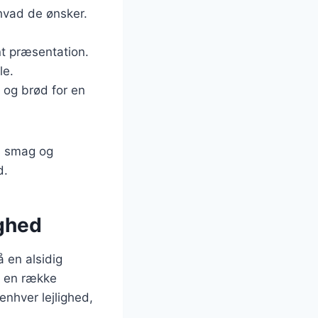
 hvad de ønsker.
nt præsentation.
le.
og brød for en
rs smag og
d.
ighed
 en alsidig
d en række
enhver lejlighed,