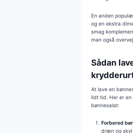
En anden populær 
og en ekstra dime
smag komplemente
man også overvej
Sådan lav
krydderur
At lave en bønnes
lidt tid. Her er 
bønnesalat:
Forbered bø
dræn og skyl