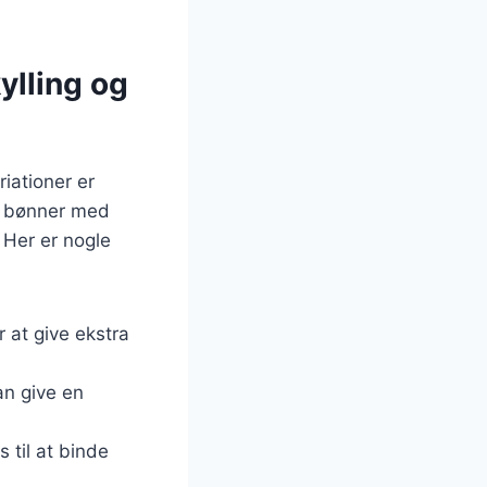
ylling og
iationer er
d bønner med
 Her er nogle
r at give ekstra
kan give en
 til at binde