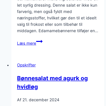
let syrlig dressing. Denne salat er ikke kun
farverig, men også fyldt med
næringsstoffer, hvilket gør den til et ideelt
valg til frokost eller som tilbehør til
middagen. Edamamebønnerne tilføjer en…
Bønnesalat
Læs mere
med
citron
og
Opskrifter
edamame
Bønnesalat med agurk og
hvidløg
Af
21. december 2024