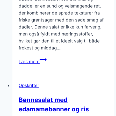
daddel er en sund og velsmagende ret,
der kombinerer de sprøde teksturer fra
friske grøntsager med den søde smag af
dadler. Denne salat er ikke kun farverig,
men også fyldt med næringsstoffer,
hvilket gør den til et ideelt valg til både
frokost og middag….
Bønnesalat
Læs mere
med
blomkål
og
Opskrifter
daddel
Bønnesalat med
edamamebønner og ris