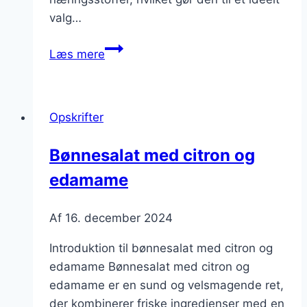
valg…
Bønnesalat
Læs mere
med
quinoa
og
Opskrifter
bacon
Bønnesalat med citron og
edamame
Af
16. december 2024
Introduktion til bønnesalat med citron og
edamame Bønnesalat med citron og
edamame er en sund og velsmagende ret,
der kombinerer friske ingredienser med en