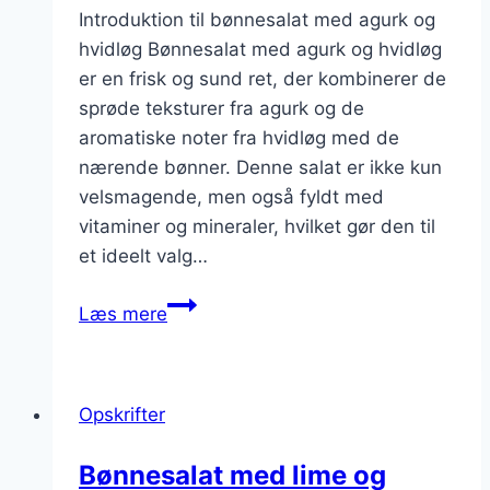
Introduktion til bønnesalat med agurk og
hvidløg Bønnesalat med agurk og hvidløg
er en frisk og sund ret, der kombinerer de
sprøde teksturer fra agurk og de
aromatiske noter fra hvidløg med de
nærende bønner. Denne salat er ikke kun
velsmagende, men også fyldt med
vitaminer og mineraler, hvilket gør den til
et ideelt valg…
Bønnesalat
Læs mere
med
agurk
og
Opskrifter
hvidløg
Bønnesalat med lime og