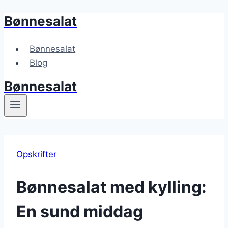
Bønnesalat
Fortsæt
til
indhold
Bønnesalat
Blog
Bønnesalat
Opskrifter
Bønnesalat med kylling:
En sund middag