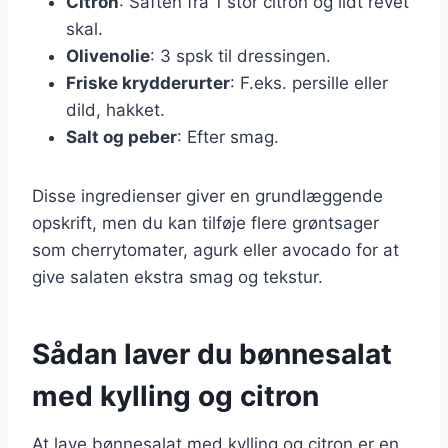
Citron
: Saften fra 1 stor citron og lidt revet
skal.
Olivenolie
: 3 spsk til dressingen.
Friske krydderurter
: F.eks. persille eller
dild, hakket.
Salt og peber
: Efter smag.
Disse ingredienser giver en grundlæggende
opskrift, men du kan tilføje flere grøntsager
som cherrytomater, agurk eller avocado for at
give salaten ekstra smag og tekstur.
Sådan laver du bønnesalat
med kylling og citron
At lave bønnesalat med kylling og citron er en