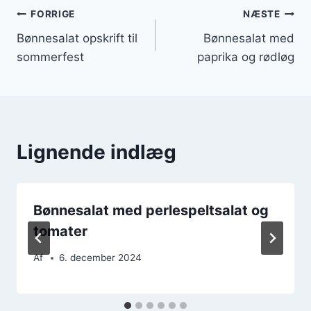
Indlægsnavigation
FORRIGE
NÆSTE
Bønnesalat opskrift til
Bønnesalat med
sommerfest
paprika og rødløg
Lignende indlæg
Bønnesalat med perlespeltsalat og
tomater
Af
6. december 2024