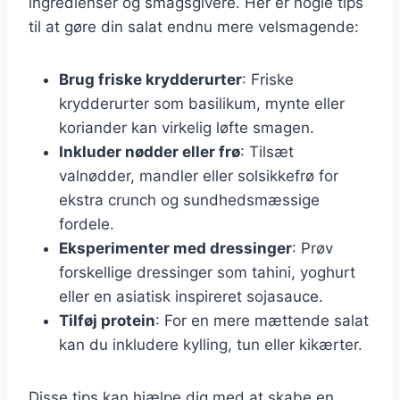
ingredienser og smagsgivere. Her er nogle tips
til at gøre din salat endnu mere velsmagende:
Brug friske krydderurter
: Friske
krydderurter som basilikum, mynte eller
koriander kan virkelig løfte smagen.
Inkluder nødder eller frø
: Tilsæt
valnødder, mandler eller solsikkefrø for
ekstra crunch og sundhedsmæssige
fordele.
Eksperimenter med dressinger
: Prøv
forskellige dressinger som tahini, yoghurt
eller en asiatisk inspireret sojasauce.
Tilføj protein
: For en mere mættende salat
kan du inkludere kylling, tun eller kikærter.
Disse tips kan hjælpe dig med at skabe en