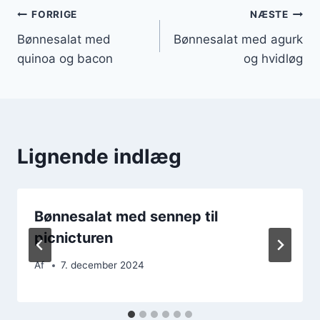
Indlægsnavigation
FORRIGE
NÆSTE
Bønnesalat med
Bønnesalat med agurk
quinoa og bacon
og hvidløg
Lignende indlæg
Bønnesalat med sennep til
picnicturen
Af
7. december 2024