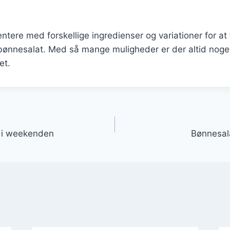
ntere med forskellige ingredienser og variationer for at
 bønnesalat. Med så mange muligheder er der altid noge
et.
gation
h i weekenden
Bønnesal