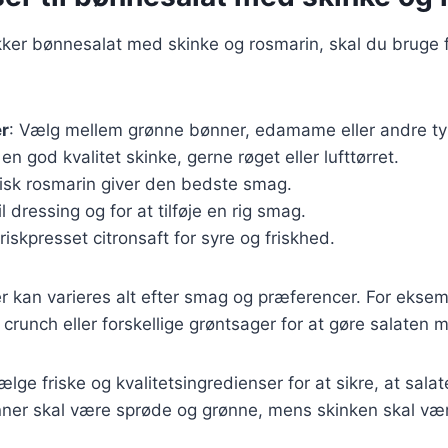
ækker bønnesalat med skinke og rosmarin, skal du bruge
er
: Vælg mellem grønne bønner, edamame eller andre ty
 en god kvalitet skinke, gerne røget eller lufttørret.
risk rosmarin giver den bedste smag.
il dressing og for at tilføje en rig smag.
Friskpresset citronsaft for syre og friskhed.
r kan varieres alt efter smag og præferencer. For eksemp
crunch eller forskellige grøntsager for at gøre salaten m
vælge friske og kvalitetsingredienser for at sikre, at sa
nner skal være sprøde og grønne, mens skinken skal vær