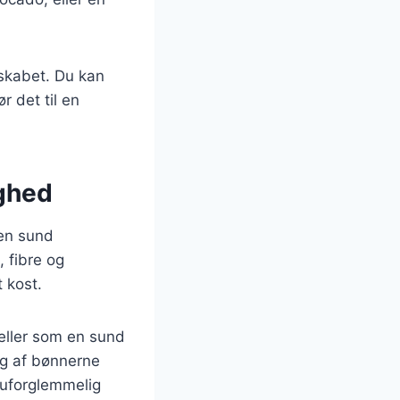
eskabet. Du kan
r det til en
ighed
 en sund
, fibre og
t kost.
 eller som en sund
ag af bønnerne
 uforglemmelig