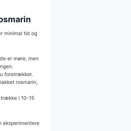
rosmarin
r minimal tid og
l de er møre, men
ingen.
du foretrækker.
 hakket rosmarin,
 trække i 10-15
an eksperimentere