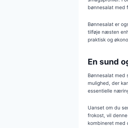
bønnesalat med f
Bønnesalat er og
tilføje næsten enh
praktisk og økono
En sund og
Bønnesalat med s
mulighed, der kan 
essentielle næring
Uanset om du serv
frokost, vil denn
kombineret med d