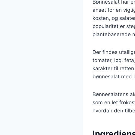
Bønnesalat har en 
anset for en vigti
kosten, og salat
popularitet er st
plantebaserede m
Der findes utallig
tomater, løg, fet
karakter til rett
bønnesalat med l
Bønnesalatens als
som en let frokost
hvordan den tilb
Ingrediens