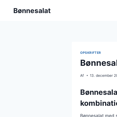
Fortsæt
Bønnesalat
til
indhold
OPSKRIFTER
Bønnesal
Af
13. december 2
Bønnesala
kombinati
Bønnesalat med s