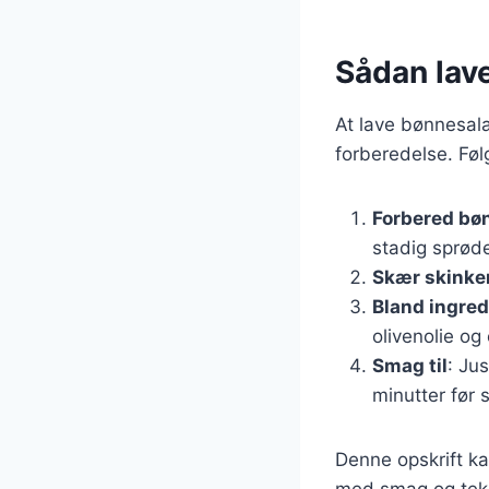
Sådan lav
At lave bønnesala
forberedelse. Følg
Forbered bø
stadig sprøde
Skær skinke
Bland ingre
olivenolie og 
Smag til
: Ju
minutter før 
Denne opskrift ka
med smag og teks