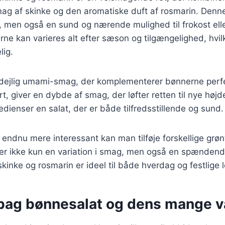
g af skinke og den aromatiske duft af rosmarin. Denne 
, men også en sund og nærende mulighed til frokost eller
e kan varieres alt efter sæson og tilgængelighed, hvilk
lig.
en dejlig umami-smag, der komplementerer bønnerne perf
rt, giver en dybde af smag, der løfter retten til nye hø
edienser en salat, der er både tilfredsstillende og sund.
n endnu mere interessant kan man tilføje forskellige grøn
ver ikke kun en variation i smag, men også en spændend
inke og rosmarin er ideel til både hverdag og festlige l
 bag bønnesalat og dens mange va