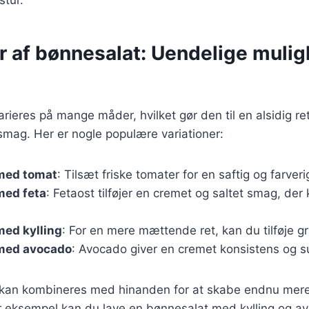
r af bønnesalat: Uendelige mulig
rieres på mange måder, hvilket gør den til en alsidig re
smag. Her er nogle populære variationer:
med tomat
: Tilsæt friske tomater for en saftig og farveri
med feta
: Fetaost tilføjer en cremet og saltet smag, de
med kylling
: For en mere mættende ret, kan du tilføje gril
med avocado
: Avocado giver en cremet konsistens og s
r kan kombineres med hinanden for at skabe endnu mer
r eksempel kan du lave en bønnesalat med kylling og av