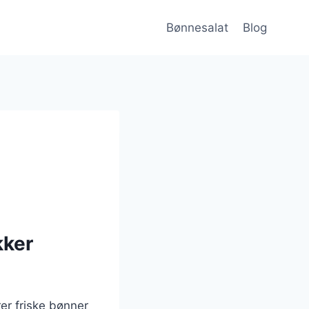
Bønnesalat
Blog
kker
er friske bønner