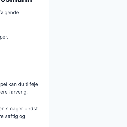
 følgende
per.
el kan du tilføje
ere farverig.
laten smager bedst
e saftig og