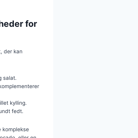
heder for
t, der kan
g salat.
r komplementerer
let kylling.
undt fedt.
e komplekse
ocado, eller en