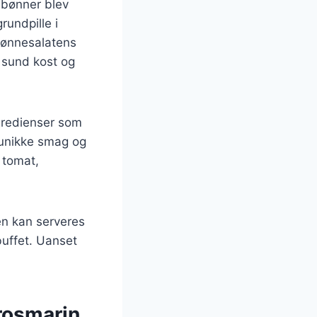
r bønner blev
rundpille i
Bønnesalatens
 sund kost og
ngredienser som
n unikke smag og
 tomat,
Den kan serveres
 buffet. Uanset
 rosmarin