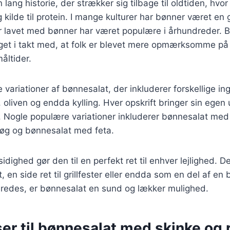
lang historie, der strækker sig tilbage til oldtiden, hvo
g kilde til protein. I mange kulturer har bønner været en g
er lavet med bønner har været populære i århundreder. 
eget i takt med, at folk er blevet mere opmærksomme på
åltider.
e variationer af bønnesalat, der inkluderer forskellige i
a, oliven og endda kylling. Hver opskrift bringer sin ege
en. Nogle populære variationer inkluderer bønnesalat med
øg og bønnesalat med feta.
idighed gør den til en perfekt ret til enhver lejlighed. 
, en side ret til grillfester eller endda som en del af en
eredes, er bønnesalat en sund og lækker mulighed.
er til bønnesalat med skinke og