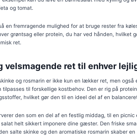
eta og tomat.
så en fremragende mulighed for at bruge rester fra køl
ver grøntsag eller protein, du har ved hånden, hvilket gø
misk ret.
 velsmagende ret til enhver lejl
kinke og rosmarin er ikke kun en lækker ret, men også
tilpasses til forskellige kostbehov. Den er rig på protein
sstoffer, hvilket gør den til en ideel del af en balancere
erer den som en del af en festlig middag, til en picnic
e salat helt sikkert imponere dine gæster. Den friske sm
en salte skinke og den aromatiske rosmarin skaber en