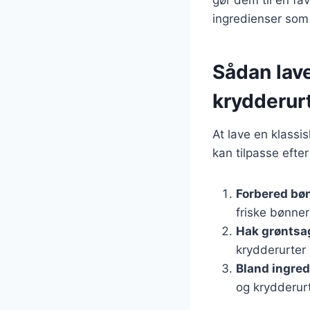
ingredienser som 
Sådan lav
krydderur
At lave en klassi
kan tilpasse eft
Forbered bø
friske bønne
Hak grøntsa
krydderurter 
Bland ingre
og krydderurt