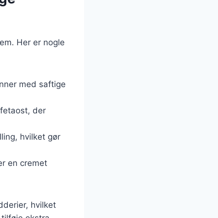
lem. Her er nogle
bønner med saftige
fetaost, der
ling, hvilket gør
jer en cremet
derier, hvilket
ilføje ekstra