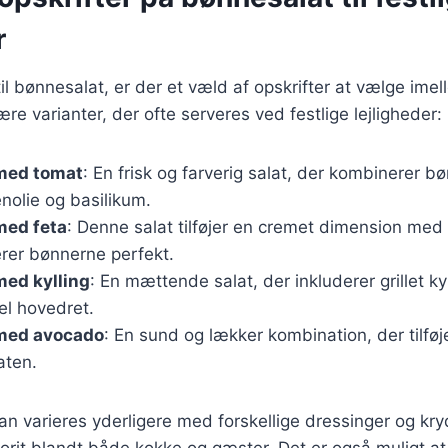
r
l bønnesalat, er der et væld af opskrifter at vælge imel
re varianter, der ofte serveres ved festlige lejligheder:
med tomat
: En frisk og farverig salat, der kombinerer 
enolie og basilikum.
med feta
: Denne salat tilføjer en cremet dimension med 
er bønnerne perfekt.
med kylling
: En mættende salat, der inkluderer grillet kyl
eel hovedret.
med avocado
: En sund og lækker kombination, der tilfø
laten.
an varieres yderligere med forskellige dressinger og kryd
vorit blandt både kokke og gæster. Det er også muligt at t