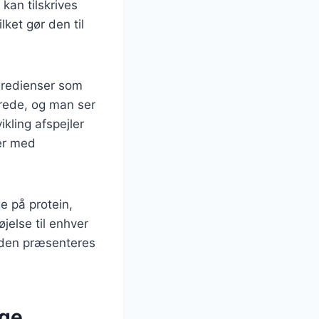
 kan tilskrives
lket gør den til
ngredienser som
erede, og man ser
ikling afspejler
rer med
e på protein,
øjelse til enhver
 den præsenteres
ige