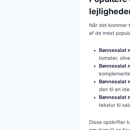
lejlighede
Når det kommer ti
af de mest populæ
Bønnesalat 
tomater, oliv
Bønnesalat 
komplementer
Bønnesalat 
den til en id
Bønnesalat 
tekstur til sa
Disse opskrifter k
gør dem til en fa