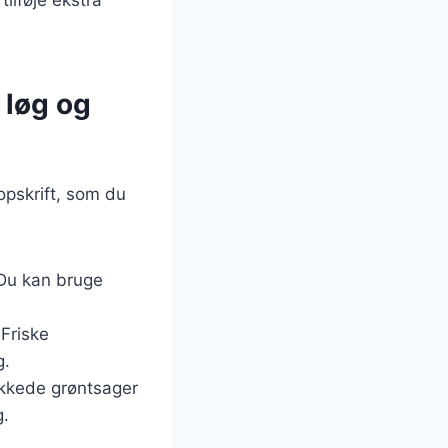
 løg og
opskrift, som du
 Du kan bruge
 Friske
g.
akkede grøntsager
g.