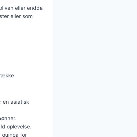
oliven eller endda
ster eller som
 række
r en asiatisk
 bønner.
ld oplevelse.
 quinoa for