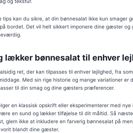
ag og tekstur.
e tips kan du sikre, at din bønnesalat ikke kun smager 
 på bordet. Det vil helt sikkert imponere dine gæster og 
eværdig.
 lækker bønnesalat til enhver lej
lsidig ret, der kan tilpasses til enhver lejlighed, fra som
middage. Med sin rige historie og mange variationer er d
asser til din smag og dine gæsters præferencer.
er en klassisk opskrift eller eksperimenterer med nye i
være en sund og lækker tilføjelse til dit måltid. Så næst
t, glem ikke at inkludere en farverig bønnesalat på menu
avorit blandt dine gæster.