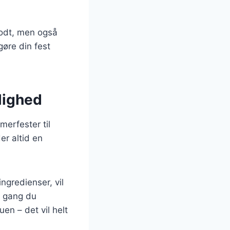
godt, men også
gøre din fest
lighed
merfester til
er altid en
ngredienser, vil
e gang du
en – det vil helt