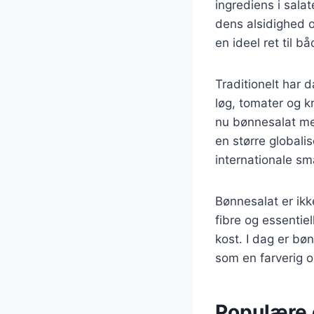
ingrediens i salat
dens alsidighed o
en ideel ret til b
Traditionelt har 
løg, tomater og k
nu bønnesalat med
en større global
internationale s
Bønnesalat er ikk
fibre og essentiel
kost. I dag er b
som en farverig 
Populære o