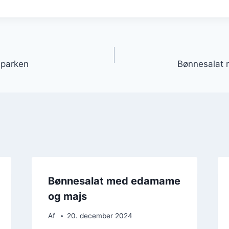
gation
i parken
Bønnesalat 
Bønnesalat med edamame
og majs
Af
20. december 2024