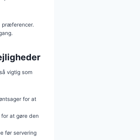
e præferencer.
gang.
ejligheder
 så vigtig som
øntsager for at
 for at gøre den
ge før servering