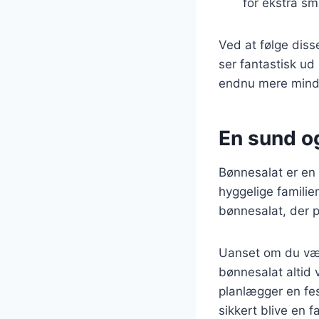
for ekstra sm
Ved at følge diss
ser fantastisk ud
endnu mere mind
En sund og
Bønnesalat er en a
hyggelige familie
bønnesalat, der p
Uanset om du vælg
bønnesalat altid 
planlægger en fes
sikkert blive en f