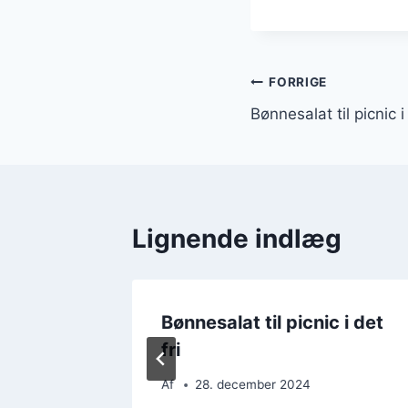
Indlægsnavi
FORRIGE
Bønnesalat til picnic 
Lignende indlæg
js og
Bønnesalat til picnic i det
fri
Af
28. december 2024