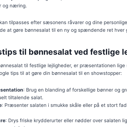
r og næring.
 kan tilpasses efter sæsonens råvarer og dine personlig
de at gøre bønnesalat til en ny og spændende ret hver 
tips til bønnesalat ved festlige l
nnesalat til festlige lejligheder, er præsentationen lige
gle tips til at gøre din bønnesalat til en showstopper:
æsentation
: Brug en blanding af forskellige bønner og gr
elt tiltalende salat.
e
: Præsenter salaten i smukke skåle eller på et stort fad
ure
: Drys friske krydderurter eller nødder over salaten li