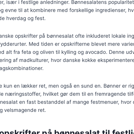
er, især i festlige anledninger. Bønnesalatens popularitet
g evne til at kombinere med forskellige ingredienser, hvi
åde hverdag og fest.
danske opskrifter på bønnesalat ofte inkluderet lokale i
rydderurter. Med tiden er opskrifterne blevet mere vari
 alt fra feta og oliven til kylling og avocado. Denne udv
isering af madkulturer, hvor danske kokke eksperimente
magskombinationer.
e kun en lækker ret, men også en sund en. Bønner er rig
le næringsstoffer, hvilket gør dem til en fremragende tilf
ønnesalat en fast bestanddel af mange festmenuer, hvor
og velsmagende ret.
pskrifter på bønnesalat til festl