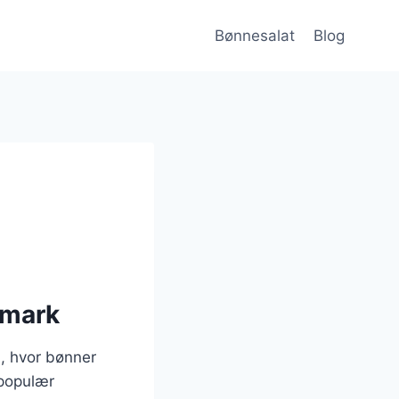
Bønnesalat
Blog
nmark
n, hvor bønner
 populær