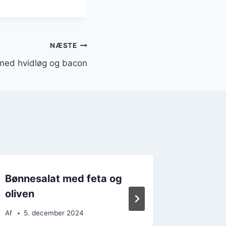
NÆSTE
med hvidløg og bacon
Bønnesalat med feta og
Bønnes
oliven
feta til
Af
5. december 2024
Af
22. 