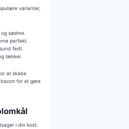
opulære varianter,
ed og sødme.
rne perfekt.
 sund fedt.
og lækker.
for at skabe
 bacon for at gøre
blomkål
sager i din kost.