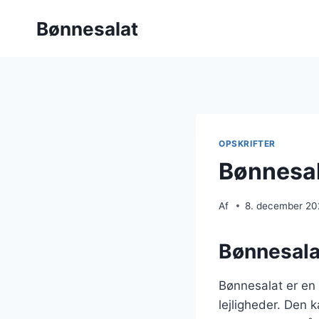
Fortsæt
Bønnesalat
til
indhold
OPSKRIFTER
Bønnesal
Af
8. december 2
Bønnesalat
Bønnesalat er en a
lejligheder. Den 