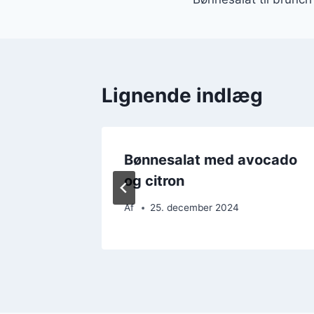
Lignende indlæg
con og
Bønnesalat med avocado
og citron
Af
25. december 2024