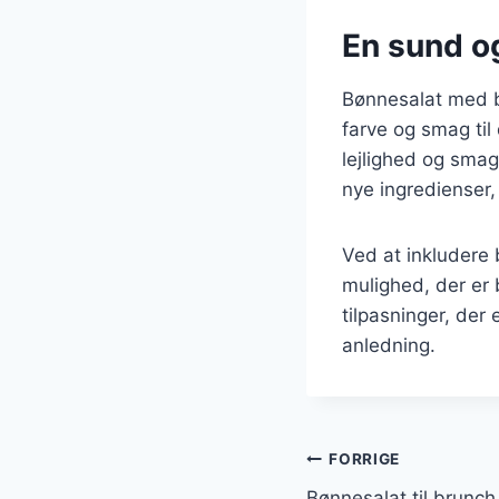
En sund og
Bønnesalat med b
farve og smag til 
lejlighed og smag
nye ingredienser, 
Ved at inkludere
mulighed, der er
tilpasninger, der
anledning.
Indlægsnavi
FORRIGE
Bønnesalat til brunc