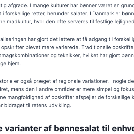
tig afgrøde. I mange kulturer har bønner været en grundp
 i forskellige retter, herunder salater. I Danmark er bøn
 madkultur, hvor den ofte serveres til festlige lejlighed
aliseringen har gjort det lettere at få adgang til forskell
opskrifter blevet mere varierede. Traditionelle opskrifte
magskombinationer og teknikker, hvilket har gjort bønne
nge hjem.
torie er også præget af regionale variationer. I nogle de
ret, mens den i andre områder er mere simpel og fokuse
ne mangfoldighed af opskrifter afspejler de forskellige k
ar bidraget til retens udvikling.
e varianter af bønnesalat til enh