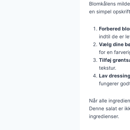
Blomkålens milde 
en simpel opskrift
Forbered bl
indtil de er 
Vælg dine b
for en farveri
Tilføj grønt
tekstur.
Lav dressin
fungerer godt
Når alle ingredie
Denne salat er ik
ingredienser.