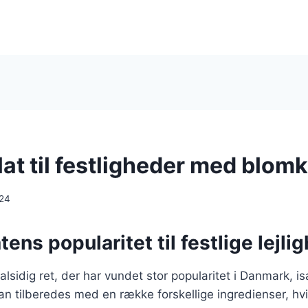
at til festligheder med blomk
024
ens popularitet til festlige lejli
lsidig ret, der har vundet stor popularitet i Danmark, isæ
kan tilberedes med en række forskellige ingredienser, hvil