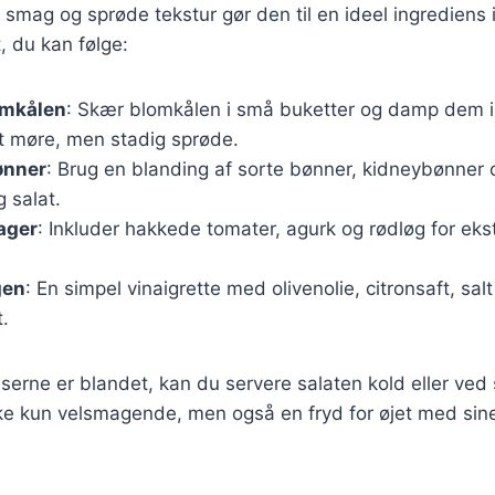
smag og sprøde tekstur gør den til en ideel ingrediens i
, du kan følge:
omkålen
: Skær blomkålen i små buketter og damp dem i 
let møre, men stadig sprøde.
ønner
: Brug en blanding af sorte bønner, kidneybønner
g salat.
sager
: Inkluder hakkede tomater, agurk og rødløg for ek
gen
: En simpel vinaigrette med olivenolie, citronsaft, sal
.
nserne er blandet, kan du servere salaten kold eller ved
ke kun velsmagende, men også en fryd for øjet med sine