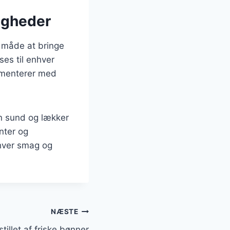
ligheder
 måde at bringe
ses til enhver
rimenterer med
en sund og lækker
nter og
nhver smag og
NÆSTE
illet af friske bønner