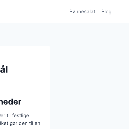
Bønnesalat
Blog
ål
gheder
r til festlige
ket gør den til en