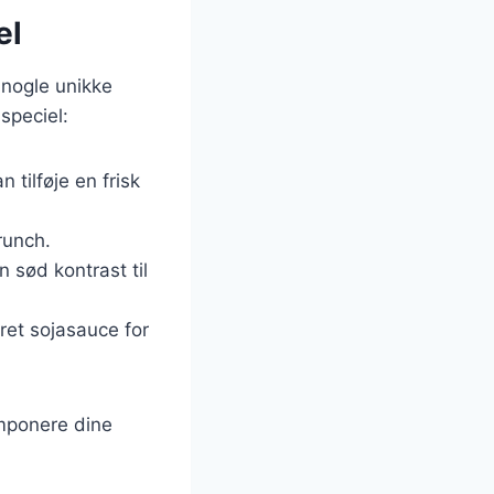
el
 nogle unikke
speciel:
n tilføje en frisk
runch.
 sød kontrast til
eret sojasauce for
 imponere dine