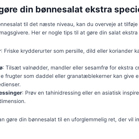
t gøre din bønnesalat ekstra speci
ønnesalat til det næste niveau, kan du overveje at tilføje
agsgivere. Her er nogle tips til at gøre din salat ekstra 
r
: Friske krydderurter som persille, dild eller koriander ka
ø
: Tilsæt valnødder, mandler eller sesamfrø for ekstra c
de frugter som daddel eller granatæblekerner kan give en
edienser.
essinger
: Prøv en tahinidressing eller en asiatisk inspir
dimension.
kan gøre din bønnesalat til en uforglemmelig ret, der vil