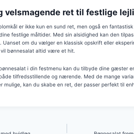
 velsmagende ret til festlige lej
lomkål er ikke kun en sund ret, men også en fantastisk
dine festlige måltider. Med sin alsidighed kan den tilpas
. Uanset om du vælger en klassisk opskrift eller ekspe
vil bønnesalat altid være et hit.
 bønnesalat i din festmenu kan du tilbyde dine gæster 
 både tilfredsstillende og nærende. Med de mange varia
 er mulige, kan du skabe en ret, der passer perfekt til e
gation
h med hvidløg
Bønnesalat fremst