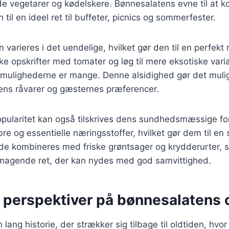
åde vegetarer og kødelskere. Bønnesalatens evne til at
 til en ideel ret til buffeter, picnics og sommerfester.
varieres i det uendelige, hvilket gør den til en perfekt r
ke opskrifter med tomater og løg til mere eksotiske var
mulighederne er mange. Denne alsidighed gør det muligt
nens råvarer og gæsternes præferencer.
pularitet kan også tilskrives dens sundhedsmæssige fo
ibre og essentielle næringsstoffer, hvilket gør dem til en su
 de kombineres med friske grøntsager og krydderurter, 
agende ret, der kan nydes med god samvittighed.
e perspektiver på bønnesalatens 
lang historie, der strækker sig tilbage til oldtiden, hvo