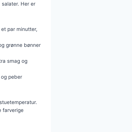
 salater. Her er
et par minutter,
 og grønne bønner
stra smag og
t og peber
 stuetemperatur.
 farverige