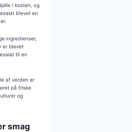
ille i kosten, og
nesalat blevet en
er.
ige ingredienser,
r er blevet
salat til en
le af verden er
ret på friske
ulturer og
ver smag