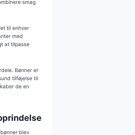
 kombinere smag
et til enhver
ianter med
 at tilpasse
rdele. Bønner er
nd tilføjelse til
skaber de en
oprindelse
r bønner blev