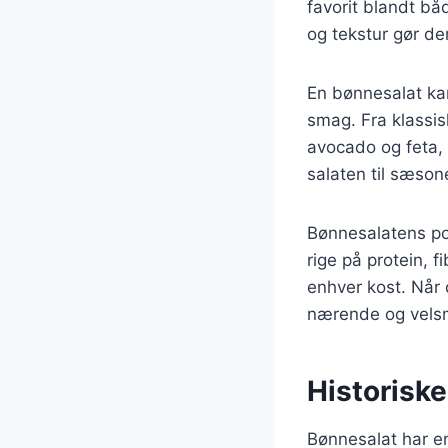
favorit blandt b
og tekstur gør den
En bønnesalat kan 
smag. Fra klassis
avocado og feta, 
salaten til sæso
Bønnesalatens po
rige på protein, f
enhver kost. Når
nærende og velsm
Historisk
Bønnesalat har en 