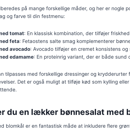
lberedes på mange forskellige måder, og her er nogle p
ag og farve til din festmenu:
med tomat
: En klassisk kombination, der tilføjer friskh
med feta
: Fetaostens salte smag komplementerer bønne
med avocado
: Avocado tilføjer en cremet konsistens og
 med edamame
: En proteinrig variant, der er både sund 
an tilpasses med forskellige dressinger og krydderurter 
elser. Det er også muligt at tilføje kød som kylling eller
ttende.
er du en lækker bønnesalat med 
 blomkål er en fantastisk måde at inkludere flere grønt