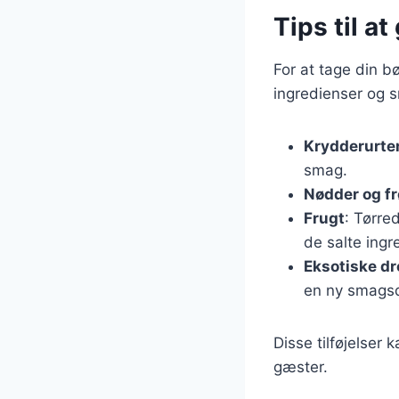
Tips til a
For at tage din b
ingredienser og sm
Krydderurte
smag.
Nødder og fr
Frugt
: Tørre
de salte ingr
Eksotiske dr
en ny smags
Disse tilføjelser 
gæster.