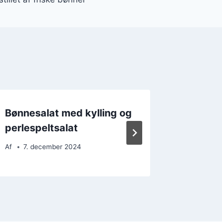
Bønnesalat med kylling og
Bønnes
perlespeltsalat
krydde
Af
7. december 2024
Af
17. 