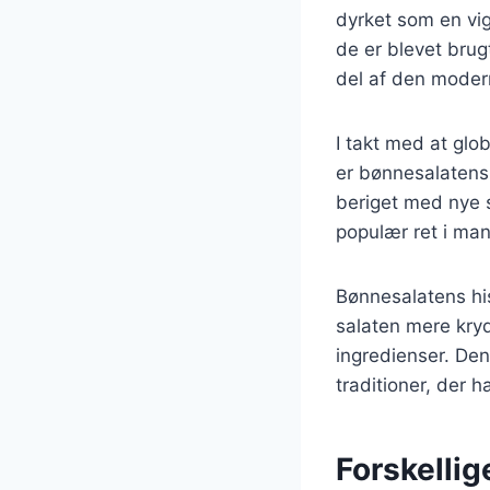
dyrket som en vig
de er blevet brugt
del af den moderne
I takt med at glob
er bønnesalatens 
beriget med nye s
populær ret i ma
Bønnesalatens his
salaten mere kryd
ingredienser. Den
traditioner, der h
Forskellig