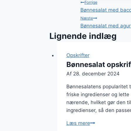
Indlægsnavi
Forrige
Bønnesalat med bac
Næste
Bønnesalat med agur
Lignende indlæg
Opskrifter
Bønnesalat opskrif
Af
28. december 2024
Bønnesalatens popularitet 
friske ingredienser og lett
nærende, hvilket gør den til
ingredienser, så den passer
Bønnesalat
Læs mere
opskrift