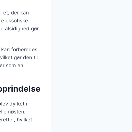
 ret, der kan
re eksotiske
e alsidighed gør
r kan forberedes
lket gør den til
ler som en
oprindelse
lev dyrket i
ellemøsten,
etter, hvilket