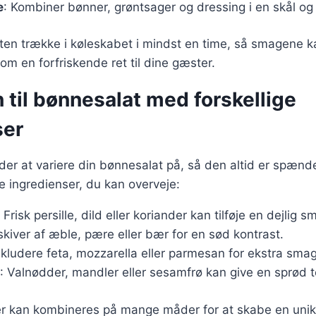
e
: Kombiner bønner, grøntsager og dressing i en skål og r
ten trække i køleskabet i mindst en time, så smagene ka
om en forfriskende ret til dine gæster.
n til bønnesalat med forskellige
ser
er at variere din bønnesalat på, så den altid er spænd
e ingredienser, du kan overveje:
: Frisk persille, dild eller koriander kan tilføje en dejlig s
 skiver af æble, pære eller bær for en sød kontrast.
inkludere feta, mozzarella eller parmesan for ekstra smag
: Valnødder, mandler eller sesamfrø kan give en sprød t
er kan kombineres på mange måder for at skabe en unik