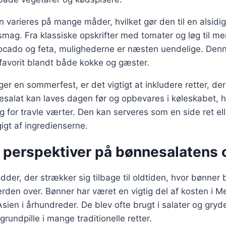
 varieres på mange måder, hvilket gør den til en alsidig
smag. Fra klassiske opskrifter med tomater og løg til me
ocado og feta, mulighederne er næsten uendelige. Denn
 favorit blandt både kokke og gæster.
r en sommerfest, er det vigtigt at inkludere retter, de
salat kan laves dagen før og opbevares i køleskabet, hvi
ng for travle værter. Den kan serveres som en side ret el
gt af ingredienserne.
e perspektiver på bønnesalatens 
der, der strækker sig tilbage til oldtiden, hvor bønner b
rden over. Bønner har været en vigtig del af kosten i M
sien i århundreder. De blev ofte brugt i salater og gryder
grundpille i mange traditionelle retter.