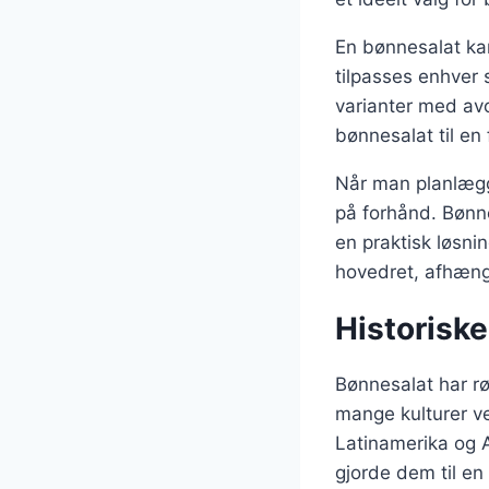
En bønnesalat kan
tilpasses enhver 
varianter med av
bønnesalat til en
Når man planlægge
på forhånd. Bønne
en praktisk løsni
hovedret, afhængi
Historisk
Bønnesalat har rød
mange kulturer ve
Latinamerika og A
gjorde dem til en 