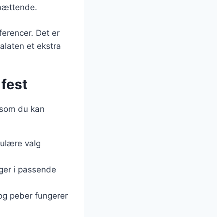
 mættende.
ferencer. Det er
salaten et ekstra
 fest
, som du kan
pulære valg
ager i passende
t og peber fungerer