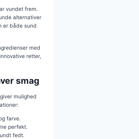
ar vundet frem.
nde alternativer
den er både sund
ingredienser med
nnovative retter,
nhver smag
 giver mulighed
ationer:
og farve.
ne perfekt.
undt fedt.