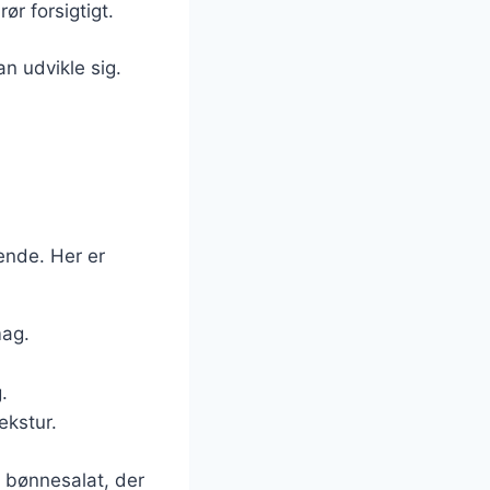
ør forsigtigt.
n udvikle sig.
ende. Her er
mag.
.
ekstur.
 bønnesalat, der