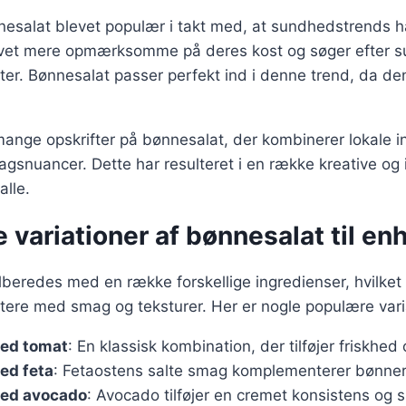
nesalat blevet populær i takt med, at sundhedstrends h
vet mere opmærksomme på deres kost og søger efter su
 retter. Bønnesalat passer perfekt ind i denne trend, da 
mange opskrifter på bønnesalat, der kombinerer lokale 
agsnuancer. Dette har resulteret i en række kreative og i
alle.
e variationer af bønnesalat til e
lberedes med en række forskellige ingredienser, hvilket
tere med smag og teksturer. Her er nogle populære vari
ed tomat
: En klassisk kombination, der tilføjer friskhed 
ed feta
: Fetaostens salte smag komplementerer bønner
ed avocado
: Avocado tilføjer en cremet konsistens og s