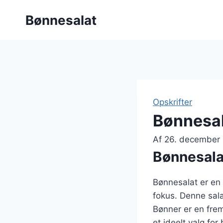
Fortsæt
Bønnesalat
til
indhold
Opskrifter
Bønnesal
Af
26. december
Bønnesalat
Bønnesalat er en p
fokus. Denne sal
Bønner er en fremr
et ideelt valg fo