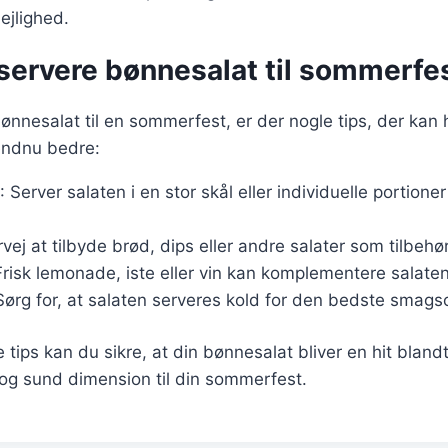
lejlighed.
t servere bønnesalat til sommerfe
ønnesalat til en sommerfest, er der nogle tips, der kan
endnu bedre:
: Server salaten i en stor skål eller individuelle portioner 
rvej at tilbyde brød, dips eller andre salater som tilbehør
Frisk lemonade, iste eller vin kan komplementere salate
Sørg for, at salaten serveres kold for den bedste smags
e tips kan du sikre, at din bønnesalat bliver en hit blan
r og sund dimension til din sommerfest.