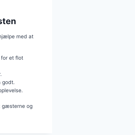
sten
 hjælpe med at
for et flot
.
n godt.
oplevelse.
dt gæsterne og