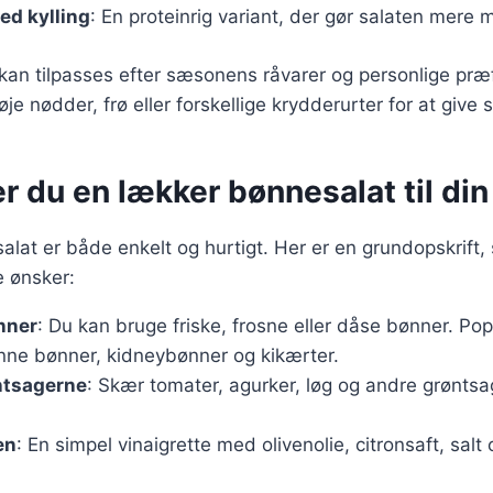
ed kylling
: En proteinrig variant, der gør salaten mere
 kan tilpasses efter sæsonens råvarer og personlige præ
føje nødder, frø eller forskellige krydderurter for at give 
r du en lækker bønnesalat til din
alat er både enkelt og hurtigt. Her er en grundopskrift
e ønsker:
nner
: Du kan bruge friske, frosne eller dåse bønner. Po
ønne bønner, kidneybønner og kikærter.
ntsagerne
: Skær tomater, agurker, løg og andre grønts
en
: En simpel vinaigrette med olivenolie, citronsaft, sal