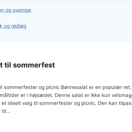
gation
on og svampe
k og rødløg
t til sommerfest
til sommerfester og picnic Bønnesalat er en populær re
e måltider er i højsædet. Denne salat er ikke kun vels
 et ideelt valg til sommerfester og picnic. Den kan tilpa
 til…