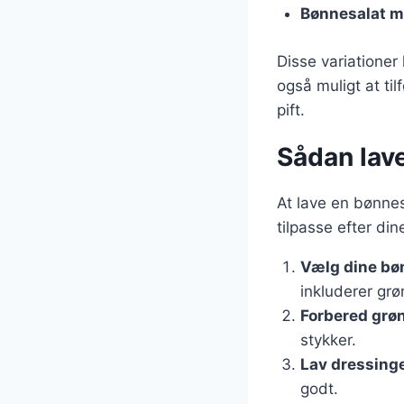
Bønnesalat m
Disse variationer
også muligt at til
pift.
Sådan lave
At lave en bønnes
tilpasse efter din
Vælg dine bø
inkluderer gr
Forbered grø
stykker.
Lav dressing
godt.