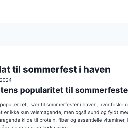
at til sommerfest i haven
 2024
ens popularitet til sommerfeste
opulær ret, især til sommerfester i haven, hvor friske og 
at er ikke kun velsmagende, men også sund og fyldt med
agende kilde til protein, fiber og essentielle vitaminer, 
r både vegetarer og kødspisere.