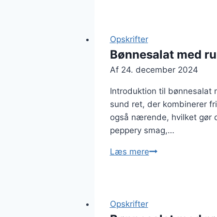
til
sommerfest
Opskrifter
Bønnesalat med ru
Af
24. december 2024
Introduktion til bønnesala
sund ret, der kombinerer f
også nærende, hvilket gør den
peppery smag,…
Bønnesalat
Læs mere
med
rucola
og
tomatsauce
Opskrifter