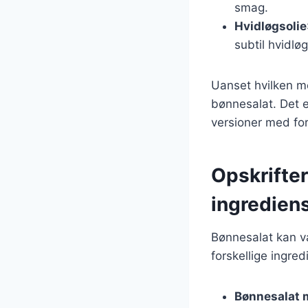
smag.
Hvidløgsolie
subtil hvidl
Uanset hvilken me
bønnesalat. Det e
versioner med for
Opskrifter
ingredien
Bønnesalat kan va
forskellige ingre
Bønnesalat 