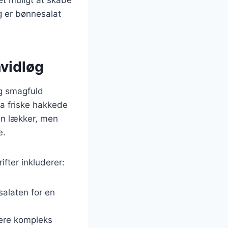
ag er bønnesalat
hvidløg
og smagfuld
ra friske hakkede
kun lækker, men
e.
fter inkluderer:
salaten for en
mere kompleks