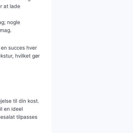
r at lade
ag; nogle
smag.
r en succes hver
stur, hvilket gør
lse til din kost.
il en ideel
esalat tilpasses