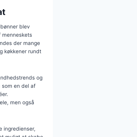
at
r bønner blev
af menneskets
 findes der mange
 og køkkener rundt
sundhedstrends og
g som en del af
éer.
ele, men også
e ingredienser,
det muligt at skabe