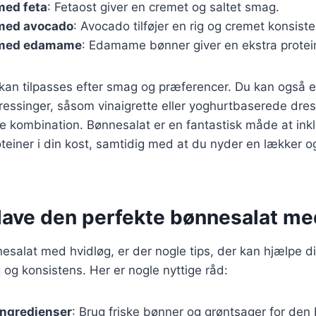
med feta
: Fetaost giver en cremet og saltet smag.
med avocado
: Avocado tilføjer en rig og cremet konsiste
 med edamame
: Edamame bønner giver en ekstra protei
 kan tilpasses efter smag og præferencer. Du kan også 
ressinger, såsom vinaigrette eller yoghurtbaserede dress
e kombination. Bønnesalat er en fantastisk måde at inkl
teiner i din kost, samtidig med at du nyder en lækker og 
t lave den perfekte bønnesalat me
esalat med hvidløg, er der nogle tips, der kan hjælpe 
g konsistens. Her er nogle nyttige råd:
ingredienser
: Brug friske bønner og grøntsager for de