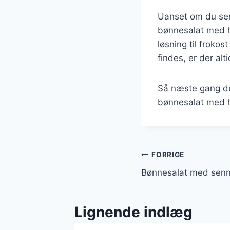
Uanset om du serv
bønnesalat med h
løsning til froko
findes, er der al
Så næste gang du
bønnesalat med hv
Indlægsnavi
FORRIGE
Bønnesalat med senne
Lignende indlæg