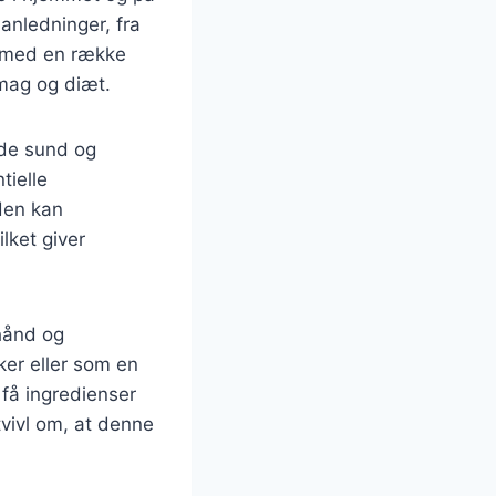
 anledninger, fra
s med en række
smag og diæt.
åde sund og
tielle
uden kan
lket giver
hånd og
ker eller som en
få ingredienser
vivl om, at denne