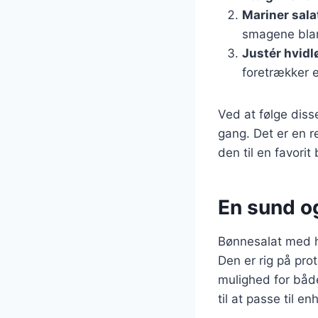
Mariner sala
smagene blan
Justér hvi
foretrækker 
Ved at følge diss
gang. Det er en r
den til en favori
En sund og
Bønnesalat med hv
Den er rig på prot
mulighed for båd
til at passe til e