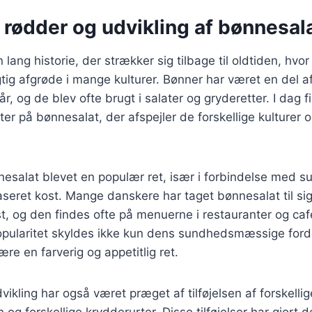
 rødder og udvikling af bønnesal
lang historie, der strækker sig tilbage til oldtiden, hvo
tig afgrøde i mange kulturer. Bønner har været en del 
 år, og de blev ofte brugt i salater og gryderetter. I dag
fter på bønnesalat, der afspejler de forskellige kulturer
nesalat blevet en populær ret, især i forbindelse med 
seret kost. Mange danskere har taget bønnesalat til si
t, og den findes ofte på menuerne i restauranter og caf
pularitet skyldes ikke kun dens sundhedsmæssige ford
ære en farverig og appetitlig ret.
ikling har også været præget af tilføjelsen af forskellig
 og forskellige krydderurter. Disse tilføjelser har gjort 