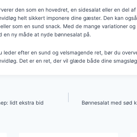
erer den som en hovedret, en sidesalat eller en del af e
vidløg helt sikkert imponere dine gæster. Den kan også
st eller som en sund snack. Med de mange variationer og 
tid en ny måde at nyde bønnesalat på.
 leder efter en sund og velsmagende ret, bør du overve
idløg. Det er en ret, der vil glæde både dine smagsløg
gation
p: lidt ekstra bid
Bønnesalat med sød ka