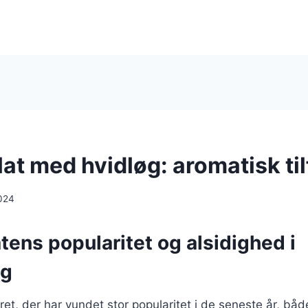
at med hvidløg: aromatisk til
024
ens popularitet og alsidighed i
ng
ret, der har vundet stor popularitet i de seneste år, bå