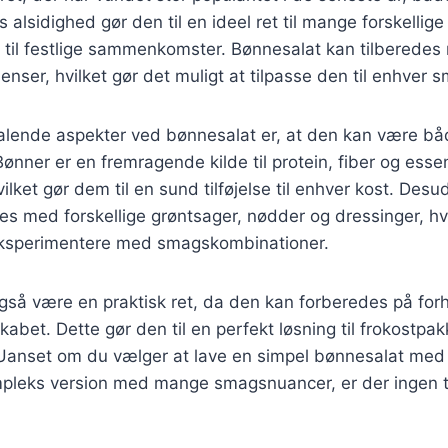
 alsidighed gør den til en ideel ret til mange forskellige
 til festlige sammenkomster. Bønnesalat kan tilberede
ienser, hvilket gør det muligt at tilpasse den til enhver 
ltalende aspekter ved bønnesalat er, at den kan være b
 Bønner er en fremragende kilde til protein, fiber og essen
ilket gør dem til en sund tilføjelse til enhver kost. Des
es med forskellige grøntsager, nødder og dressinger, hvi
eksperimentere med smagskombinationer.
gså være en praktisk ret, da den kan forberedes på for
kabet. Dette gør den til en perfekt løsning til frokostpak
 Uanset om du vælger at lave en simpel bønnesalat med 
mpleks version med mange smagsnuancer, er der ingen t