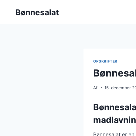
Fortsæt
Bønnesalat
til
indhold
OPSKRIFTER
Bønnesal
Af
15. december 2
Bønnesalat
madlavni
Bønnesalat er en 