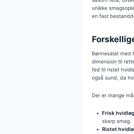
unikke smagsoplev
en fast bestandd
Forskellig
Bønnesalat med hv
dimension til ret
fed til ristet hv
også sund, da hv
Der er mange måde
Frisk hvidlø
skarp smag.
Ristet hvidl