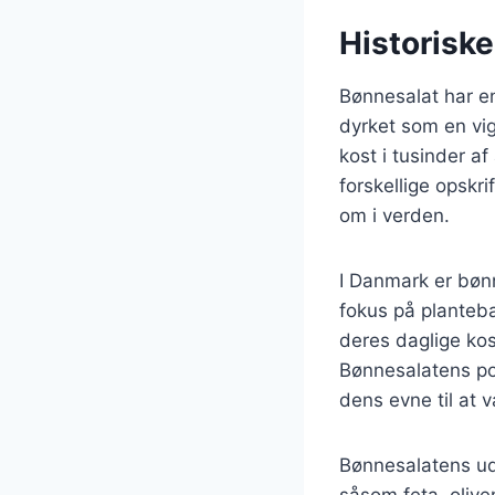
Historiske
Bønnesalat har en 
dyrket som en vig
kost i tusinder af
forskellige opskri
om i verden.
I Danmark er bøn
fokus på planteba
deres daglige kos
Bønnesalatens po
dens evne til at v
Bønnesalatens udv
såsom feta, oliven