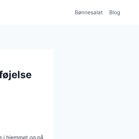
Bønnesalat
Blog
føjelse
de i hjemmet og på