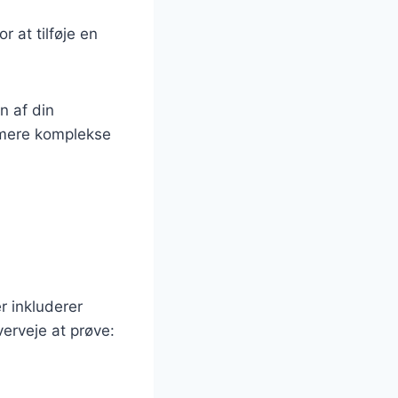
 at tilføje en
n af din
g mere komplekse
r inkluderer
verveje at prøve: