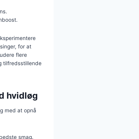
ns.
nboost.
eksperimentere
inger, for at
udere flere
tilfredsstillende
d hvidløg
dig med at opnå
n bedste smag.