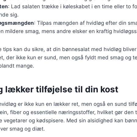
ten
: Lad salaten trække i køleskabet i en time eller to fo
de sig.
dløgsmængden
: Tilpas mængden af hvidløg efter din sm
en mildere smag, mens andre elsker en kraftig hvidløgs
e tips kan du sikre, at din bønnesalat med hvidløg blive
et, der ikke kun er sund, men også fyldt med smag og tek
t blandt mange.
 lækker tilføjelse til din kost
idløg er ikke kun en lækker ret, men også en sund tilføje
ein, fiber og essentielle næringsstoffer, hvilket gør den t
e vegetarer og kødspisere. Med sin alsidighed kan bønn
nhver smag og diæt.