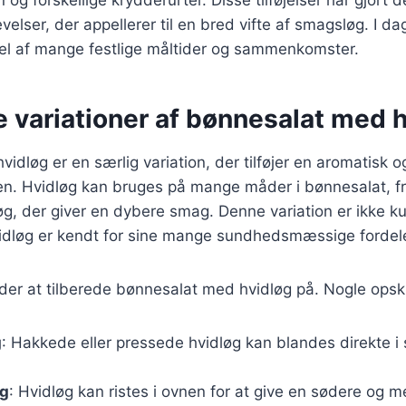
elser, der appellerer til en bred vifte af smagsløg. I d
el af mange festlige måltider og sammenkomster.
e variationer af bønnesalat med 
idløg er en særlig variation, der tilføjer en aromatisk 
ten. Hvidløg kan bruges på mange måder i bønnesalat, f
idløg, der giver en dybere smag. Denne variation er ikke 
idløg er kendt for sine mange sundhedsmæssige fordel
r at tilberede bønnesalat med hvidløg på. Nogle opskri
g
: Hakkede eller pressede hvidløg kan blandes direkte i 
øg
: Hvidløg kan ristes i ovnen for at give en sødere og 