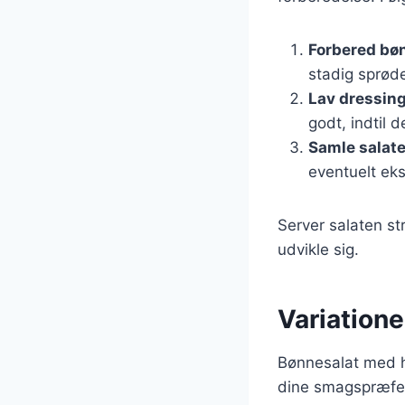
Forbered bø
stadig sprøde
Lav dressin
godt, indtil d
Samle salat
eventuelt eks
Server salaten st
udvikle sig.
Variation
Bønnesalat med h
dine smagspræfere