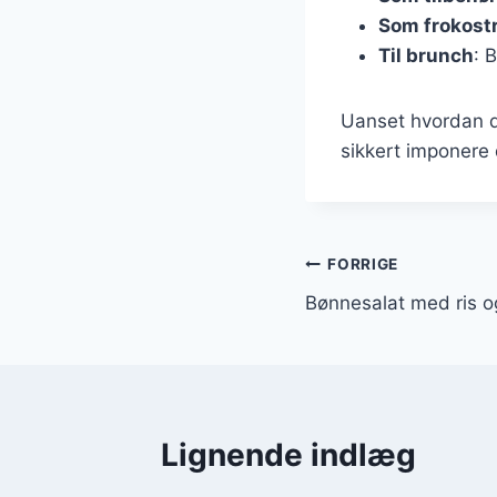
Som frokost
Til brunch
: 
Uanset hvordan d
sikkert imponere 
Indlægsnavi
FORRIGE
Bønnesalat med ris o
Lignende indlæg