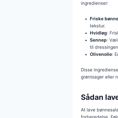
ingredienser:
Friske bønn
tekstur.
Hvidløg
: Fri
Sennep
: Væl
til dressingen
Olivenolie
: 
Disse ingredienser
grøntsager eller 
Sådan lav
At lave bønnesala
forberedelse. Følg