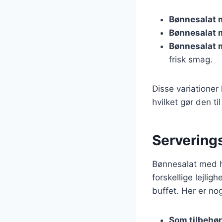
Bønnesalat 
Bønnesalat
Bønnesalat 
frisk smag.
Disse variationer 
hvilket gør den t
Serverings
Bønnesalat med h
forskellige lejlig
buffet. Her er no
Som tilbehør