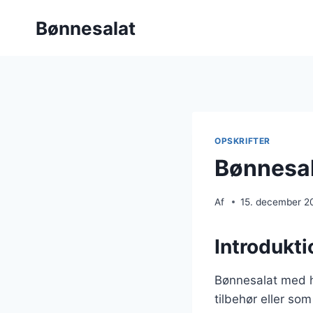
Fortsæt
Bønnesalat
til
indhold
OPSKRIFTER
Bønnesal
Af
15. december 2
Introdukti
Bønnesalat med h
tilbehør eller s