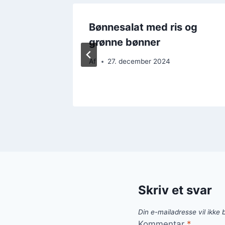
ling og
Bønnesalat med ris og
grønne bønner
Af
27. december 2024
Skriv et svar
Din e-mailadresse vil ikke b
Kommentar
*