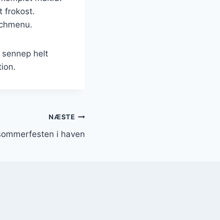
t frokost.
unchmenu.
 sennep helt
ion.
NÆSTE
 sommerfesten i haven