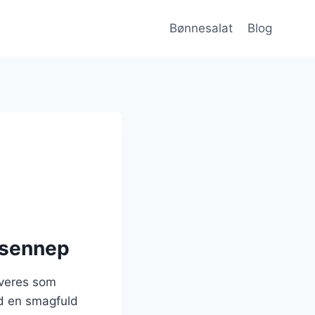
Bønnesalat
Blog
g sennep
rveres som
ed en smagfuld