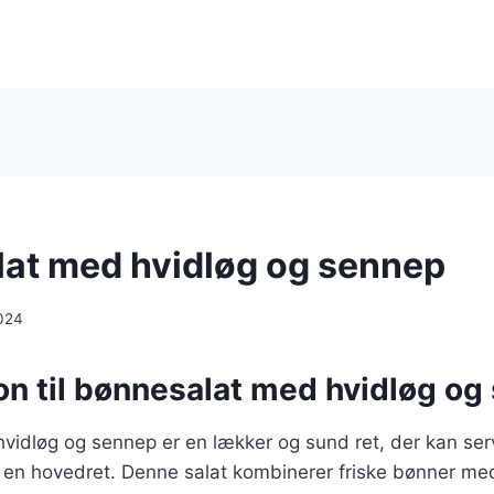
at med hvidløg og sennep
024
on til bønnesalat med hvidløg o
vidløg og sennep er en lækker og sund ret, der kan se
om en hovedret. Denne salat kombinerer friske bønner m