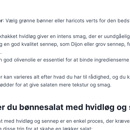
er
: Vælg grønne bønner eller haricots verts for den bed
skhakket hvidløg giver en intens smag, der er uundgåelig 
g en god kvalitet sennep, som Dijon eller grov sennep, fo
.
En god olivenolie er essentiel for at binde ingredienser
 kan varieres alt efter hvad du har til rådighed, og du ka
nødder for at give salaten mere tekstur og smag.
er du bønnesalat med hvidløg og
t med hvidløg og sennep er en enkel proces, der kræver
 disse trin for at skabe en lækker salat: