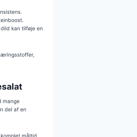
nsistens.
teinboost.
dild kan tilføje en
næringsstoffer,
esalat
ed mange
en del af en
t komplet måltid.