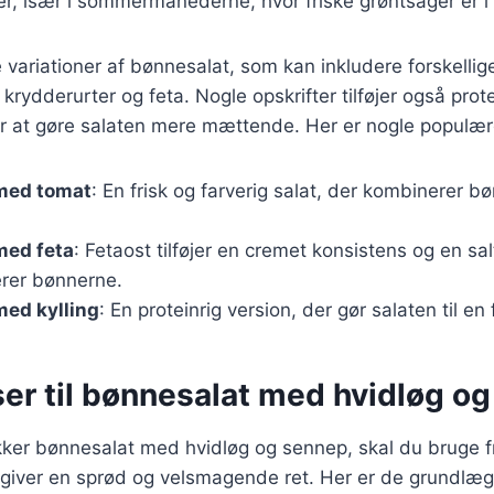
ter, især i sommermånederne, hvor friske grøntsager er 
variationer af bønnesalat, som kan inkludere forskellig
krydderurter og feta. Nogle opskrifter tilføjer også prot
 for at gøre salaten mere mættende. Her er nogle populær
med tomat
: En frisk og farverig salat, der kombinerer 
med feta
: Fetaost tilføjer en cremet konsistens og en sa
rer bønnerne.
med kylling
: En proteinrig version, der gør salaten til en
ser til bønnesalat med hvidløg o
kker bønnesalat med hvidløg og sennep, skal du bruge f
r giver en sprød og velsmagende ret. Her er de grundl