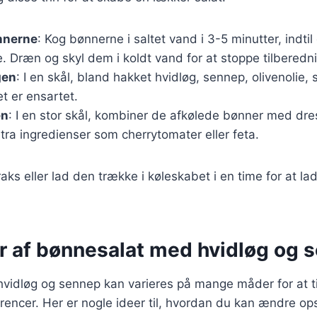
nnerne
: Kog bønnerne i saltet vand i 3-5 minutter, indti
. Dræn og skyl dem i koldt vand for at stoppe tilberedn
gen
: I en skål, bland hakket hvidløg, sennep, olivenolie, 
et er ensartet.
en
: I en stor skål, kombiner de afkølede bønner med dre
tra ingredienser som cherrytomater eller feta.
raks eller lad den trække i køleskabet i en time for at 
er af bønnesalat med hvidløg og 
vidløg og sennep kan varieres på mange måder for at ti
ncer. Her er nogle ideer til, hvordan du kan ændre ops