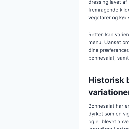
dressing lavet af
fremragende kilde 
vegetarer og kød
Retten kan variere
menu. Uanset om d
dine præferencer. 
bønnesalat, samt
Historisk
variatione
Bønnesalat har en 
dyrket som en vig
og er blevet anve