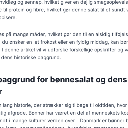
 hvidløg og sennep, hvilket giver en dejlig smagsoplevel
til protein og fibre, hvilket gør denne salat til et sundt
spisere.
s på mange måder, hvilket gør den til en alsidig tilføjels
u ønsker en let frokost eller en fyldig middag, kan bøn
I denne artikel vil vi udforske forskellige opskrifter og v
 dens historiske baggrund.
 baggrund for bønnesalat og dens
r
lang historie, der strækker sig tilbage til oldtiden, hvo
tig afgrøde. Bønner har været en del af menneskets kost
ndt i mange kulturer verden over. I Danmark er bønner 