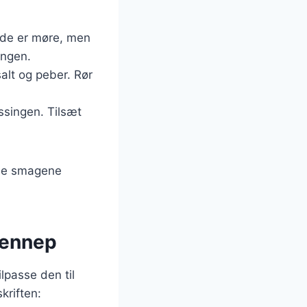
l de er møre, men
ingen.
salt og peber. Rør
ssingen. Tilsæt
lade smagene
sennep
lpasse den til
kriften: