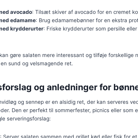
med avocado
: Tilsæt skiver af avocado for en cremet ko
 med edamame
: Brug edamamebønner for en ekstra pro
med krydderurter
: Friske krydderurter som persille eller 
kan gøre salaten mere interessant og tilføje forskellige 
il en sund og velsmagende ret.
forslag og anledninger for bønn
vidløg og sennep er en alsidig ret, der kan serveres v
heder. Den er perfekt til sommerfester, picnics eller som 
gle serveringsforslag:
: Server salaten sammen med grillet kød eller fisk for e