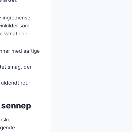
i sæson.
e ingredienser
einkilder som
e variationer:
bønner med saftige
ltet smag, der
 fuldendt ret.
g sennep
riske
æggende