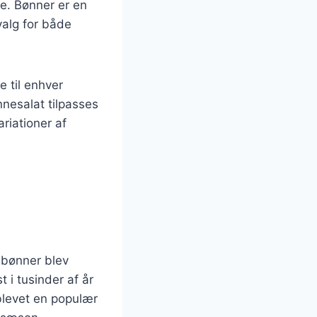
se. Bønner er en
 valg for både
e til enhver
nesalat tilpasses
ariationer af
r bønner blev
 i tusinder af år
blevet en populær