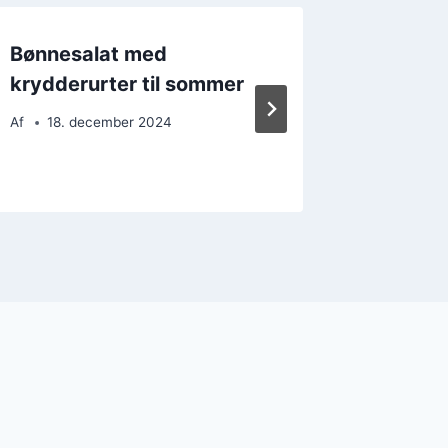
Bønnesalat med
Bønnes
krydderurter til sommer
og lime
Af
18. december 2024
Af
18. 