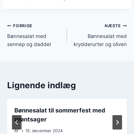
Indlægsnavigation
FORRIGE
NÆSTE
Bønnesalat med
Bønnesalat med
sennep og daddel
krydderurter og oliven
Lignende indlæg
Bønnesalat til sommerfest med
grøntsager
Af
15. december 2024